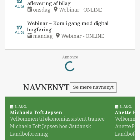
12
aflevering af bilag
AUG
onsdag
Webinar - ONLINE
Webinar – Kom i gang med digital
17
bogføring
AUG
mandag
Webinar - ONLINE
Loading...
Annonce
NAVNENYT
Se mere navnenyt
3. AUG.
3. AUG.
Michaela Toft Jepsen
Anette Pl
Velkommen til økonomiassistent trainee
Velkommen 
Michaela Toft Jepsen hos Østdansk
Anette Pl
Landboforening
Landbofor