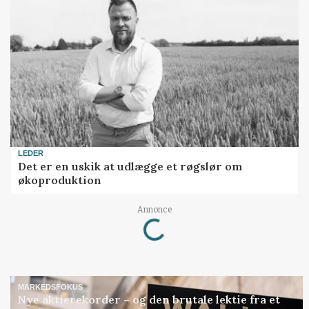
LEDER
Det er en uskik at udlægge et røgslør om
økoproduktion
Loading...
Annonce
MARKEDSFOKUS
Nye aktierekorder – og den brutale lektie fra et