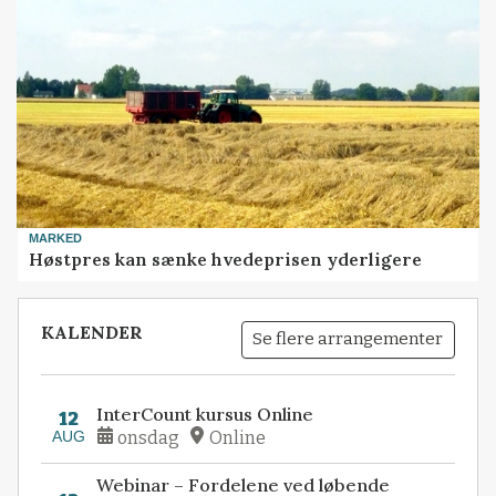
MARKED
Høstpres kan sænke hvedeprisen yderligere
KALENDER
Se flere arrangementer
InterCount kursus Online
12
AUG
onsdag
Online
Webinar – Fordelene ved løbende