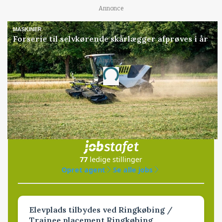
Annonce
MASKINER
Forserie til selvkørende skårlægger afprøves i år
Annonce
Loading...
Jobs
i samarbejde med
77
ledige stillinger
Opret agent
Se alle jobs
Elevplads tilbydes ved Ringkøbing /
Trainee placement Ringkøbing