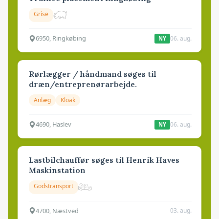
Grise
6950, Ringkøbing
06. aug.
NY
Rørlægger / håndmand søges til
dræn/entreprenørarbejde.
Anlæg
Kloak
4690, Haslev
06. aug.
NY
Lastbilchauffør søges til Henrik Haves
Maskinstation
Godstransport
4700, Næstved
03. aug.