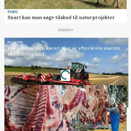
KVÆG
Snart kan man søge tilskud til naturprojekter
Annonce
PLANTER
Før såmaskinen kører: Her er efterårets største
skadedyrsrisici
Annonce
Loading...