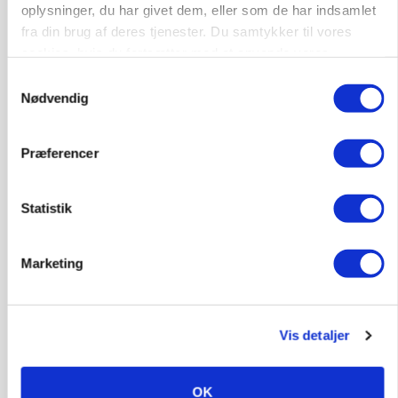
oplysninger, du har givet dem, eller som de har indsamlet
Klimastald
fra din brug af deres tjenester. Du samtykker til vores
cookies, hvis du fortsætter med at anvende vores
hjemmeside.
Samtykkevalg
9670, Løgstør
03. aug.
Nødvendig
Præferencer
HØST-TOUR
Statistik
Marketing
Vis detaljer
PLANTER
18 montører står klar i høsten: Sådan holder PN
OK
Maskiner landmænd i gang