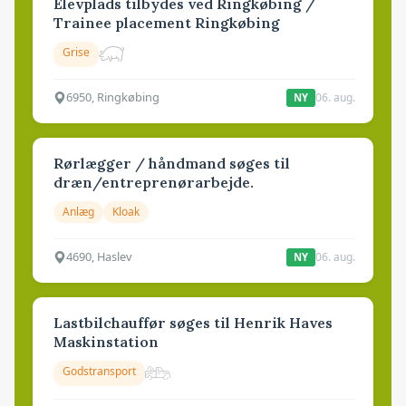
Elevplads tilbydes ved Ringkøbing /
Trainee placement Ringkøbing
Grise
6950, Ringkøbing
06. aug.
NY
Rørlægger / håndmand søges til
dræn/entreprenørarbejde.
Anlæg
Kloak
4690, Haslev
06. aug.
NY
Lastbilchauffør søges til Henrik Haves
Maskinstation
Godstransport