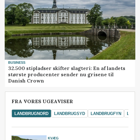
BUSINESS
32.500 stipladser skifter slagteri: En af landets
største producenter sender nu grisene til
Danish Crown
FRA VORES UGEAVISER
LANDBRUGNORD
LANDBRUGSYD
LANDBRUGFYN
LAND
KVÆG