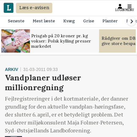
Læs e-avisen
LOGIN
MENU
Seneste
Mest læste
Kvæg
Grise
Planter
Mask
Prisgab på 20 kroner pr. kg
Rådgiver om DB-
vokser: Polsk kylling presser
give store bespa
markedet
ARKIV
31-03-2011 09:33
Vandplaner udløser
millionregning
Fejlregistreringer i det kortmateriale, der danner
grundlag for den aktuelle vandplan-høringsfase,
der slutter 6. april, er et betydeligt problem. Det
vurderer miljøkonsulent Maja Folmer-Petersen,
Syd- Østsjællands Landboforening.