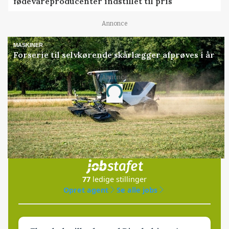
fødevareproducenter indstillet til pris
Annonce
MASKINER
Forserie til selvkørende skårlægger afprøves i år
Annonce
Loading...
Jobs
i samarbejde med
77
ledige stillinger
Opret agent
Se alle jobs