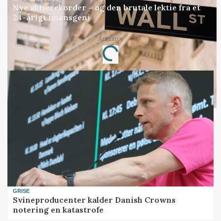
Nye aktierekorder – og den brutale lektie fra et
24-årigt finansgeni
Annonce
Loading...
GRISE
Svineproducenter kalder Danish Crowns
notering en katastrofe