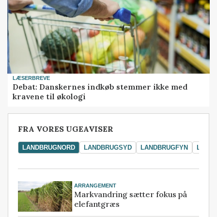
LÆSERBREVE
Debat: Danskernes indkøb stemmer ikke med
kravene til økologi
FRA VORES UGEAVISER
LANDBRUGNORD
LANDBRUGSYD
LANDBRUGFYN
LAND
ARRANGEMENT
Markvandring sætter fokus på
elefantgræs