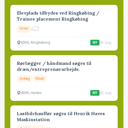
Elevplads tilbydes ved Ringkøbing /
Trainee placement Ringkøbing
Grise
6950, Ringkøbing
06. aug.
NY
Rørlægger / håndmand søges til
dræn/entreprenørarbejde.
Anlæg
Kloak
4690, Haslev
06. aug.
NY
Lastbilchauffør søges til Henrik Haves
Maskinstation