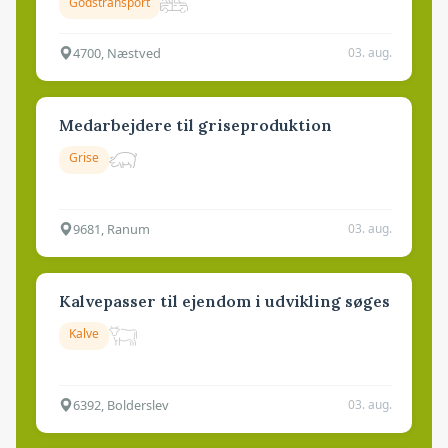
Godstransport
4700, Næstved
03. aug.
Medarbejdere til griseproduktion
Grise
9681, Ranum
03. aug.
Kalvepasser til ejendom i udvikling søges
Kalve
6392, Bolderslev
03. aug.