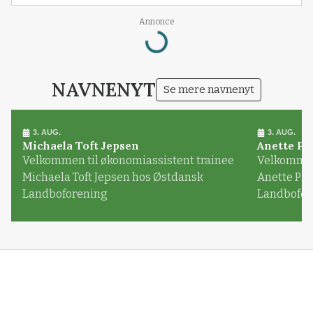
Annonce
Loading...
NAVNENYT
Se mere navnenyt
3. AUG.
3. AUG.
Michaela Toft Jepsen
Anette Pl
Velkommen til økonomiassistent trainee
Velkommen 
Michaela Toft Jepsen hos Østdansk
Anette Pl
Landboforening
Landbofor