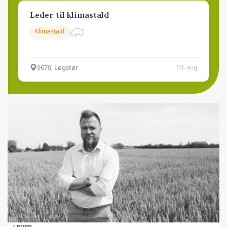
Leder til klimastald
Klimastald
9670, Løgstør
03. aug.