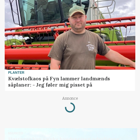
PLANTER
Kvælstofkaos på Fyn lammer landmænds
såplaner: - Jeg føler mig pisset på
Annonce
Loading...
MARKED
Høstpres kan sænke hvedeprisen yderligere