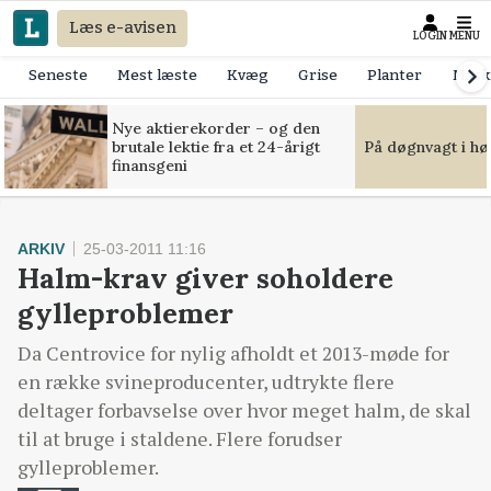
Læs e-avisen
LOGIN
MENU
Seneste
Mest læste
Kvæg
Grise
Planter
Mask
Nye aktierekorder – og den
brutale lektie fra et 24-årigt
På døgnvagt i hø
finansgeni
ARKIV
25-03-2011 11:16
Halm-krav giver soholdere
gylleproblemer
Da Centrovice for nylig afholdt et 2013-møde for
en række svineproducenter, udtrykte flere
deltager forbavselse over hvor meget halm, de skal
til at bruge i staldene. Flere forudser
gylleproblemer.