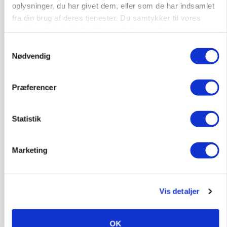
oplysninger, du har givet dem, eller som de har indsamlet
fra din brug af deres tjenester. Du samtykker til vores
MASKINER
Forserie til selvkørende skårlægger afprøves i år
cookies, hvis du fortsætter med at anvende vores
hjemmeside.
Samtykkevalg
Annonce
Nødvendig
ARRANGEMENT
Markvandring sætter fokus på elefantgræs
Præferencer
Annonce
Loading...
Statistik
Marketing
Vis detaljer
OK