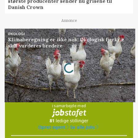
største producenter sender nu grisene til
Danish Crown
Annonce
ØKOLOGI
Klimaberegning er ikke nok: Økologisk fjerkræ
skal vurderes bredere
Loading...
Annonce
Jobs
i samarbejde med
81
ledige stillinger
Opret agent
Se alle jobs