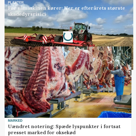
PLANTER
Før såmaskinen kører: Her er efterårets største
skadedyrsrisici
Loading...
Annonce
MARKED
Uændret notering: Spæde lyspunkter i fortsat
presset marked for oksekød