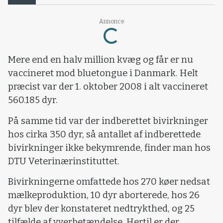
Loading...
Annonce
Mere end en halv million kvæg og får er nu
vaccineret mod bluetongue i Danmark. Helt
præcist var der 1. oktober 2008 i alt vaccineret
560.185 dyr.
På samme tid var der indberettet bivirkninger
hos cirka 350 dyr, så antallet af indberettede
bivirkninger ikke bekymrende, finder man hos
DTU Veterinærinstituttet.
Bivirkningerne omfattede hos 270 køer nedsat
mælkeproduktion, 10 dyr aborterede, hos 26
dyr blev der konstateret nedtrykthed, og 25
tilfælde af yverbetændelse. Hertil er der