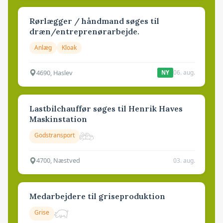
Rørlægger / håndmand søges til
dræn/entreprenørarbejde.
Anlæg
Kloak
4690, Haslev
06. aug.
NY
Lastbilchauffør søges til Henrik Haves
Maskinstation
Godstransport
4700, Næstved
03. aug.
Medarbejdere til griseproduktion
Grise