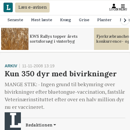
Læs e-avisen
LOGIN
MENU
Seneste
Mest læste
Kvæg
Grise
Planter
Mask
KWS Rallys topper årets
Fjerkræbranchen:
sortsforsøg i vinterbyg
konkurrence- og
ARKIV
11-11-2008 13:19
Kun 350 dyr med bivirkninger
MANGE STIK: - Ingen grund til bekymring over
bivirkninger efter bluetongue-vaccination, fastslår
Veterinærinstituttet efter over en halv million dyr
nu er vaccineret.
Redaktionen