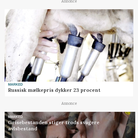
Annonce
MARKED
Russisk mælkepris dykker 23 procent
Annonce
MARKED
Grisebestanden stiger trods svagere
avlsbestand