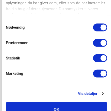
oplysninger, du har givet dem, eller som de har indsamlet
fra din brug af deres tjenester. Du samtykker til vores
cookies, hvis du fortsætter med at anvende vores
hjemmeside.
Samtykkevalg
Nødvendig
MARKEDSFOKUS
Prisgab på 20 kroner pr. kg vokser: Polsk kylling
Præferencer
presser markedet
Statistik
Marketing
Vis detaljer
OK