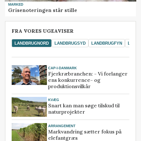
MARKED
Grisenoteringen står stille
FRA VORES UGEAVISER
LANDBRUGNORD
LANDBRUGSYD
LANDBRUGFYN
LAND
CAP-I-DANMARK
Fjerkræbranchen: - Vi forlanger
ens konkurrence- og
produktionsvilkår
KVÆG
Snart kan man søge tilskud til
naturprojekter
ARRANGEMENT
Markvandring sætter fokus på
elefantgræs