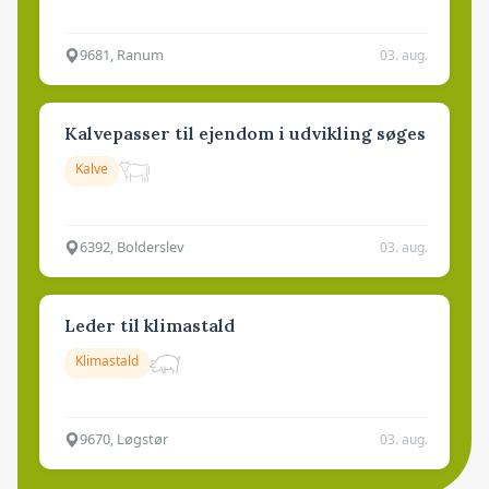
9681, Ranum
03. aug.
Kalvepasser til ejendom i udvikling søges
Kalve
6392, Bolderslev
03. aug.
Leder til klimastald
Klimastald
9670, Løgstør
03. aug.