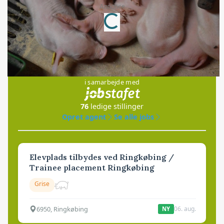
Loading...
Annonce
Jobs
i samarbejde med
76
ledige stillinger
Opret agent
Se alle jobs
Elevplads tilbydes ved Ringkøbing /
Trainee placement Ringkøbing
Grise
6950, Ringkøbing
06. aug.
NY