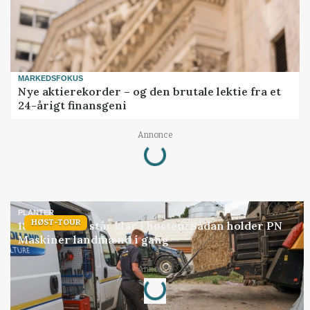
MARKEDSFOKUS
Nye aktierekorder – og den brutale lektie fra et
24-årigt finansgeni
Loading...
Annonce
PLANTER
HØST-TOUR
18 montører står klar i høsten: Sådan holder PN
Maskiner landmænd i gang
Loading...
Annonce