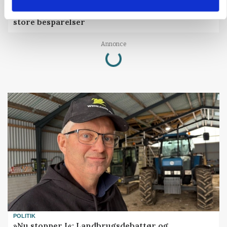
GRISE
Rådgiver om DB-Tjek: Små justeringer kan give
store besparelser
Loading...
Annonce
POLITIK
»Nu stopper I«: Landbrugsdebattør og