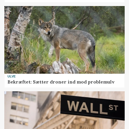
ULVE
Bekræftet: Sætter droner ind mod problemulv