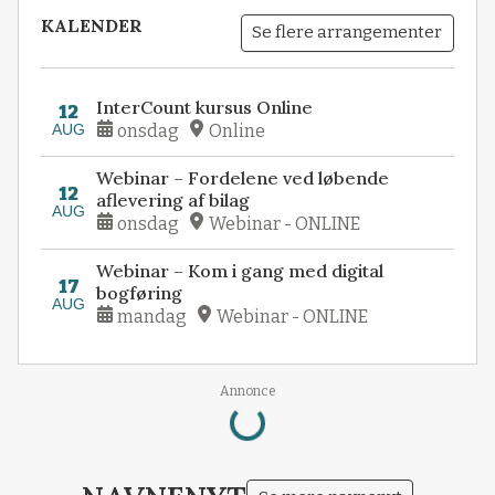
KALENDER
Se flere arrangementer
InterCount kursus Online
12
AUG
onsdag
Online
Webinar – Fordelene ved løbende
12
aflevering af bilag
AUG
onsdag
Webinar - ONLINE
Webinar – Kom i gang med digital
17
bogføring
AUG
mandag
Webinar - ONLINE
Loading...
Annonce