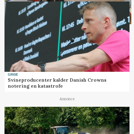
GRISE
Svineproducenter kalder Danish Crowns
notering en katastrofe
Annonce