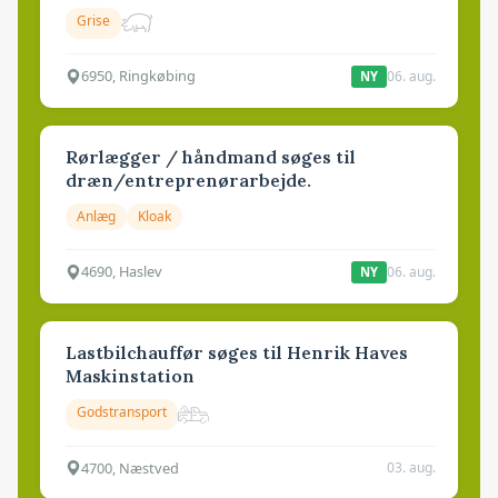
Grise
6950, Ringkøbing
06. aug.
NY
Rørlægger / håndmand søges til
dræn/entreprenørarbejde.
Anlæg
Kloak
4690, Haslev
06. aug.
NY
Lastbilchauffør søges til Henrik Haves
Maskinstation
Godstransport
4700, Næstved
03. aug.