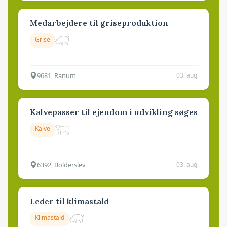
Medarbejdere til griseproduktion
Grise
9681, Ranum
03. aug.
Kalvepasser til ejendom i udvikling søges
Kalve
6392, Bolderslev
03. aug.
Leder til klimastald
Klimastald