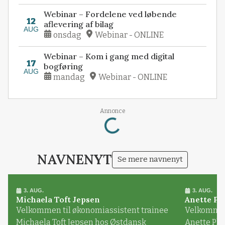
Webinar – Fordelene ved løbende
12
aflevering af bilag
AUG
onsdag
Webinar - ONLINE
Webinar – Kom i gang med digital
17
bogføring
AUG
mandag
Webinar - ONLINE
Loading...
Annonce
NAVNENYT
Se mere navnenyt
3. AUG.
3. AUG.
Michaela Toft Jepsen
Anette Pl
Velkommen til økonomiassistent trainee
Velkommen 
Michaela Toft Jepsen hos Østdansk
Anette Pl