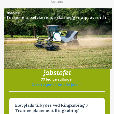
Annonce
MASKINER
Forserie til selvkørende skårlægger afprøves i år
Annonce
Loading...
Jobs
i samarbejde med
77
ledige stillinger
Opret agent
Se alle jobs
Elevplads tilbydes ved Ringkøbing /
Trainee placement Ringkøbing