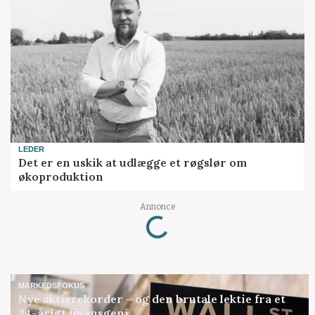
LEDER
Det er en uskik at udlægge et røgslør om
økoproduktion
Loading...
Annonce
MARKEDSFOKUS
Nye aktierekorder – og den brutale lektie fra et
24-årigt finansgeni