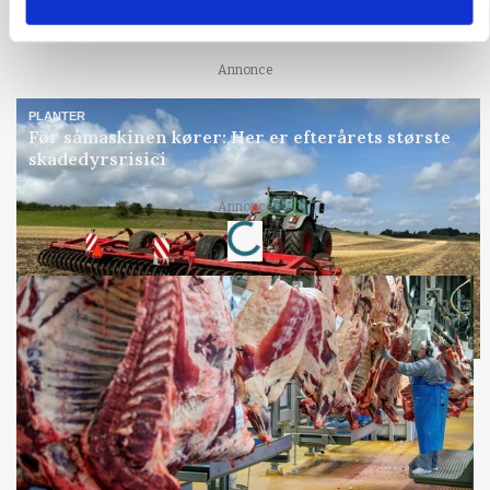
KVÆG
Snart kan man søge tilskud til naturprojekter
Annonce
PLANTER
Før såmaskinen kører: Her er efterårets største
skadedyrsrisici
Loading...
Annonce