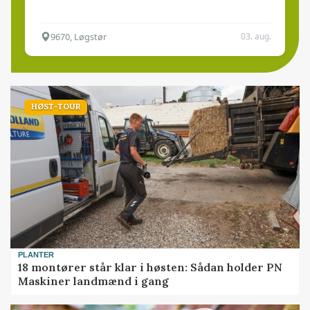
9670, Løgstør
03. aug.
HØST-TOUR
PLANTER
18 montører står klar i høsten: Sådan holder PN
Maskiner landmænd i gang