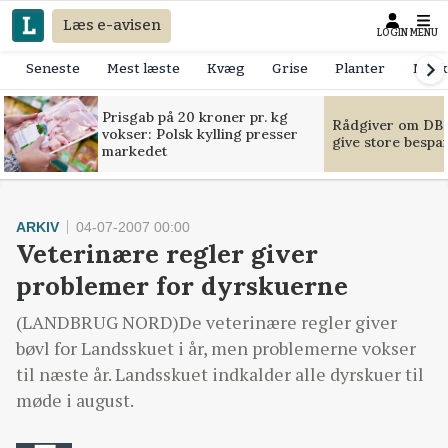
Læs e-avisen
LOGIN
MENU
Seneste
Mest læste
Kvæg
Grise
Planter
Mask
Prisgab på 20 kroner pr. kg
Rådgiver om DB-
vokser: Polsk kylling presser
give store bespa
markedet
ARKIV
04-07-2007 00:00
Veterinære regler giver
problemer for dyrskuerne
(LANDBRUG NORD)De veterinære regler giver
bøvl for Landsskuet i år, men problemerne vokser
til næste år. Landsskuet indkalder alle dyrskuer til
møde i august.