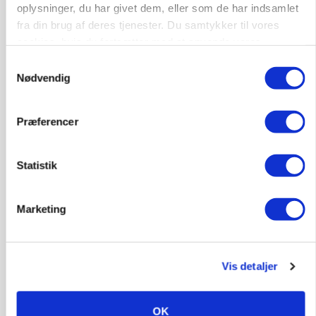
oplysninger, du har givet dem, eller som de har indsamlet
fra din brug af deres tjenester. Du samtykker til vores
cookies, hvis du fortsætter med at anvende vores
POLITIK
hjemmeside.
Samtykkevalg
»Nu stopper I«: Landbrugsdebattør og
Nødvendig
protestgruppe vil demonstrere mod ny
gødskningslov
Præferencer
Annonce
Statistik
Marketing
Vis detaljer
OK