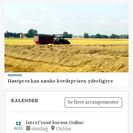
MARKED
Høstpres kan sænke hvedeprisen yderligere
KALENDER
Se flere arrangementer
InterCount kursus Online
12
AUG
onsdag
Online