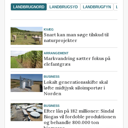
LANDBRUGNORD
LANDBRUGSYD
LANDBRUGFYN
LAND
KVÆG
Snart kan man søge tilskud til
naturprojekter
ARRANGEMENT
Markvandring sætter fokus på
elefantgræs
BUSINESS
Lokalt generationsskifte skal
løfte midtjysk siloimportør i
Norden
BUSINESS
Efter lån på 182 millioner: Sindal
Biogas vil fordoble produktionen
og behandle 800.000 ton