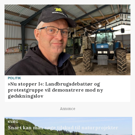
POLITIK
»Nu stopper I«: Landbrugsdebattør og
protestgruppe vil demonstrere mod ny
gødskningslov
Annonce
KVÆG
Snart kan man søge tilskud til naturprojekter