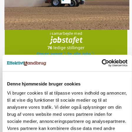
Loading...
Jobs
i samarbejde med
76
ledige stillinger
Opret agent
Se alle jobs
Elevplads tilbydes ved Ringkøbing /
Trainee placement Ringkøbing
Denne hjemmeside bruger cookies
Vi bruger cookies til at tilpasse vores indhold og annoncer,
Grise
til at vise dig funktioner til sociale medier og til at
analysere vores trafik. Vi deler også oplysninger om din
6950, Ringkøbing
06. aug.
NY
brug af vores website med vores partnere inden for
sociale medier, annonceringspartnere og analysepartnere.
Vores partnere kan kombinere disse data med andre
Rørlægger / håndmand søges til