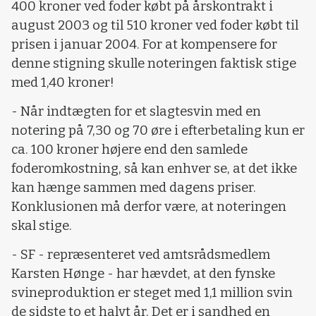
400 kroner ved foder købt på årskontrakt i
august 2003 og til 510 kroner ved foder købt til
prisen i januar 2004. For at kompensere for
denne stigning skulle noteringen faktisk stige
med 1,40 kroner!
- Når indtægten for et slagtesvin med en
notering på 7,30 og 70 øre i efterbetaling kun er
ca. 100 kroner højere end den samlede
foderomkostning, så kan enhver se, at det ikke
kan hænge sammen med dagens priser.
Konklusionen må derfor være, at noteringen
skal stige.
- SF - repræsenteret ved amtsrådsmedlem
Karsten Hønge - har hævdet, at den fynske
svineproduktion er steget med 1,1 million svin
de sidste to et halvt år. Det er i sandhed en