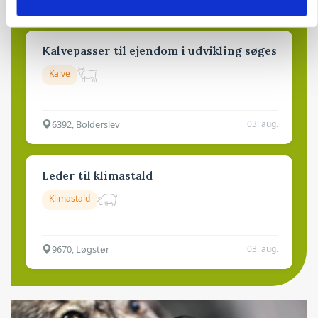
Kalvepasser til ejendom i udvikling søges
Kalve
6392, Bolderslev
03. aug.
Leder til klimastald
Klimastald
9670, Løgstør
03. aug.