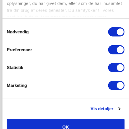
dræn/entreprenørarbejde.
oplysninger, du har givet dem, eller som de har indsamlet
fra din brug af deres tjenester. Du samtykker til vores
Anlæg
Kloak
cookies, hvis du fortsætter med at anvende vores
hjemmeside.
Samtykkevalg
4690, Haslev
06. aug.
NY
Nødvendig
Lastbilchauffør søges til Henrik Haves
Præferencer
Maskinstation
Godstransport
Statistik
4700, Næstved
03. aug.
Marketing
Medarbejdere til griseproduktion
Grise
Vis detaljer
OK
9681, Ranum
03. aug.