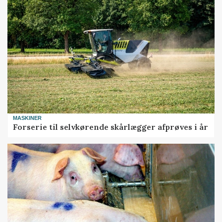
MASKINER
Forserie til selvkørende skårlægger afprøves i år