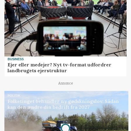
BUSINESS
Ejer eller medejer? Nyt tv-format udfordrer
landbrugets ejerstruktur
Annonce
POLITIK
Folketinget behandler ny gødskningslov: Sådan
kan den ændre din bedrift fra 2027
Annonce