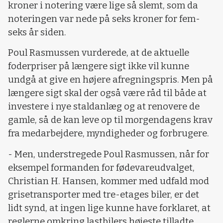
kroner i notering være lige så slemt, som da
noteringen var nede på seks kroner for fem-
seks år siden.
Poul Rasmussen vurderede, at de aktuelle
foderpriser på længere sigt ikke vil kunne
undgå at give en højere afregningspris. Men på
længere sigt skal der også være råd til både at
investere i nye staldanlæg og at renovere de
gamle, så de kan leve op til morgendagens krav
fra medarbejdere, myndigheder og forbrugere.
- Men, understregede Poul Rasmussen, når for
eksempel formanden for fødevareudvalget,
Christian H. Hansen, kommer med udfald mod
grisetransporter med tre-etages biler, er det
lidt synd, at ingen lige kunne have forklaret, at
reglerne omkring lastbilers højeste tilladte