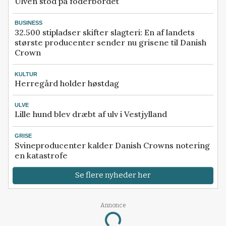
Ulven stod på foderbordet
BUSINESS
32.500 stipladser skifter slagteri: En af landets
største producenter sender nu grisene til Danish
Crown
KULTUR
Herregård holder høstdag
ULVE
Lille hund blev dræbt af ulv i Vestjylland
GRISE
Svineproducenter kalder Danish Crowns notering
en katastrofe
Se flere nyheder her
Annonce