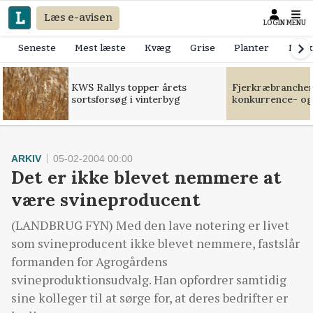
Læs e-avisen
LOGIN
MENU
Seneste
Mest læste
Kvæg
Grise
Planter
Mask
KWS Rallys topper årets
Fjerkræbranchen:
sortsforsøg i vinterbyg
konkurrence- og
ARKIV
05-02-2004 00:00
Det er ikke blevet nemmere at
være svineproducent
(LANDBRUG FYN) Med den lave notering er livet
som svineproducent ikke blevet nemmere, fastslår
formanden for Agrogårdens
svineproduktionsudvalg. Han opfordrer samtidig
sine kolleger til at sørge for, at deres bedrifter er