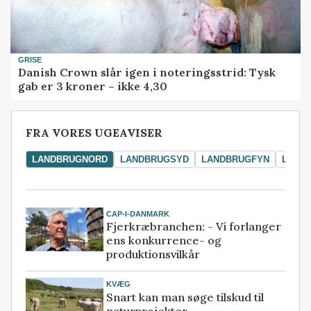
GRISE
Danish Crown slår igen i noteringsstrid: Tysk
gab er 3 kroner – ikke 4,30
FRA VORES UGEAVISER
LANDBRUGNORD
LANDBRUGSYD
LANDBRUGFYN
LAND
CAP-I-DANMARK
Fjerkræbranchen: - Vi forlanger
ens konkurrence- og
produktionsvilkår
KVÆG
Snart kan man søge tilskud til
naturprojekter