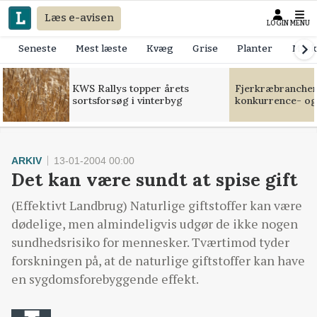
Læs e-avisen
LOGIN
MENU
Seneste
Mest læste
Kvæg
Grise
Planter
Mask
KWS Rallys topper årets
Fjerkræbranchen:
sortsforsøg i vinterbyg
konkurrence- og
ARKIV
13-01-2004 00:00
Det kan være sundt at spise gift
(Effektivt Landbrug) Naturlige giftstoffer kan være
dødelige, men almindeligvis udgør de ikke nogen
sundhedsrisiko for mennesker. Tværtimod tyder
forskningen på, at de naturlige giftstoffer kan have
en sygdomsforebyggende effekt.