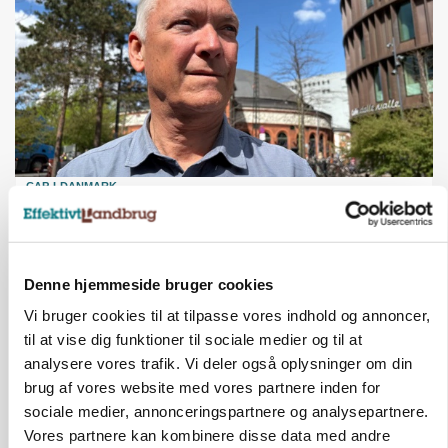
CAP-I-DANMARK
Fjerkræbranchen: - Vi forlanger ens
konkurrence- og produktionsvilkår
Annonce
Denne hjemmeside bruger cookies
LEDER
Vi bruger cookies til at tilpasse vores indhold og annoncer,
Det er en uskik at udlægge et røgslør om
til at vise dig funktioner til sociale medier og til at
økoproduktion
analysere vores trafik. Vi deler også oplysninger om din
Loading...
brug af vores website med vores partnere inden for
Annonce
sociale medier, annonceringspartnere og analysepartnere.
Vores partnere kan kombinere disse data med andre