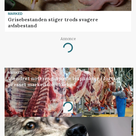
MARKED
Grisebestanden stiger trods svagere
avlsbestand
Annonce
Loading...
MARKED
Uændret notering: Spæde lyspunkter i fortsat
presset marked for oksekød
Annonce
Loading...