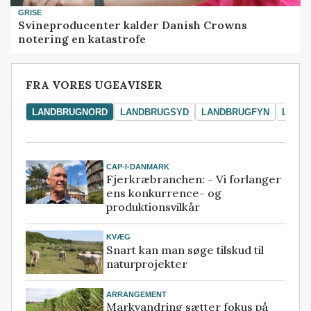
GRISE
Svineproducenter kalder Danish Crowns
notering en katastrofe
FRA VORES UGEAVISER
LANDBRUGNORD
LANDBRUGSYD
LANDBRUGFYN
LAND
CAP-I-DANMARK
Fjerkræbranchen: - Vi forlanger
ens konkurrence- og
produktionsvilkår
KVÆG
Snart kan man søge tilskud til
naturprojekter
ARRANGEMENT
Markvandring sætter fokus på