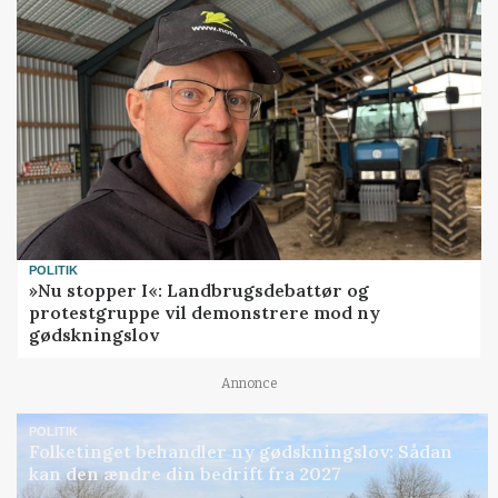
POLITIK
»Nu stopper I«: Landbrugsdebattør og
protestgruppe vil demonstrere mod ny
gødskningslov
Annonce
POLITIK
Folketinget behandler ny gødskningslov: Sådan
kan den ændre din bedrift fra 2027