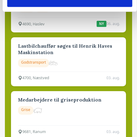
Anlæg
Kloak
4690, Haslev
06. aug.
NY
Lastbilchauffør søges til Henrik Haves
Maskinstation
Godstransport
4700, Næstved
03. aug.
Medarbejdere til griseproduktion
Grise
9681, Ranum
03. aug.