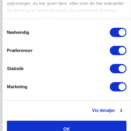
oplysninger, du har givet dem, eller som de har indsamlet
fra din brug af deres tjenester. Du samtykker til vores
Jobs
cookies, hvis du fortsætter med at anvende vores
hjemmeside.
Samtykkevalg
i samarbejde med
Nødvendig
76
ledige stillinger
Opret agent
Se alle jobs
Præferencer
Statistik
Elevplads tilbydes ved Ringkøbing /
Trainee placement Ringkøbing
Marketing
Grise
6950, Ringkøbing
06. aug.
NY
Vis detaljer
Rørlægger / håndmand søges til
OK
dræn/entreprenørarbejde.