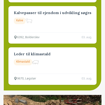
Kalvepasser til ejendom i udvikling søges
Kalve
6392, Bolderslev
03. aug.
Leder til klimastald
Klimastald
9670, Løgstør
03. aug.