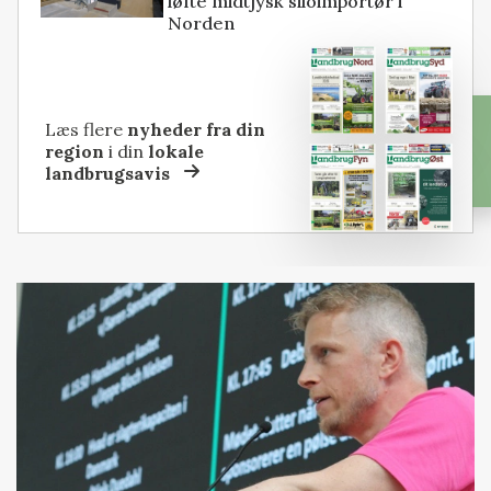
løfte midtjysk siloimportør i
Norden
Læs flere
nyheder fra din
region
i din
lokale
landbrugsavis