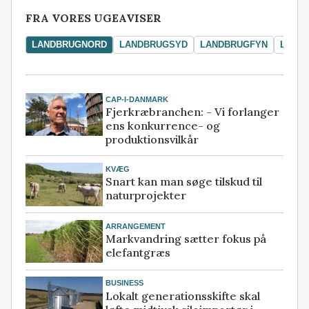
FRA VORES UGEAVISER
LANDBRUGNORD
LANDBRUGSYD
LANDBRUGFYN
LAND
CAP-I-DANMARK
Fjerkræbranchen: - Vi forlanger
ens konkurrence- og
produktionsvilkår
KVÆG
Snart kan man søge tilskud til
naturprojekter
ARRANGEMENT
Markvandring sætter fokus på
elefantgræs
BUSINESS
Lokalt generationsskifte skal