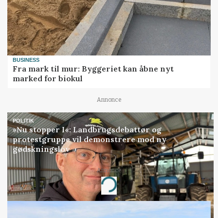
BUSINESS
Fra mark til mur: Byggeriet kan åbne nyt
marked for biokul
Annonce
POLITIK
»Nu stopper I«: Landbrugsdebattør og
protestgruppe vil demonstrere mod ny
gødskningslov
Annonce
Loading...