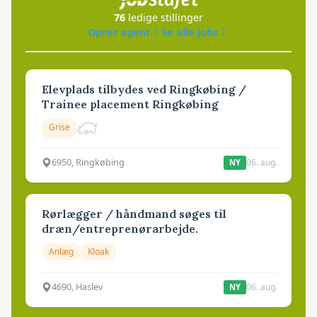
76
ledige stillinger
Opret agent
Se alle jobs
Elevplads tilbydes ved Ringkøbing /
Trainee placement Ringkøbing
Grise
6950, Ringkøbing
06. aug.
NY
Rørlægger / håndmand søges til
dræn/entreprenørarbejde.
Anlæg
Kloak
4690, Haslev
06. aug.
NY