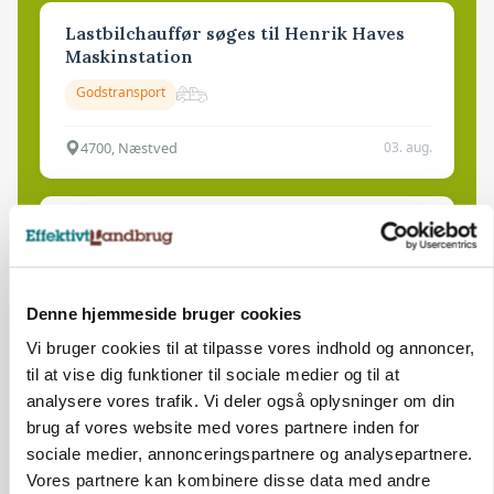
Lastbilchauffør søges til Henrik Haves
Maskinstation
Godstransport
4700, Næstved
03. aug.
Medarbejdere til griseproduktion
Grise
Denne hjemmeside bruger cookies
9681, Ranum
03. aug.
Vi bruger cookies til at tilpasse vores indhold og annoncer,
til at vise dig funktioner til sociale medier og til at
analysere vores trafik. Vi deler også oplysninger om din
Kalvepasser til ejendom i udvikling søges
brug af vores website med vores partnere inden for
sociale medier, annonceringspartnere og analysepartnere.
Kalve
Vores partnere kan kombinere disse data med andre