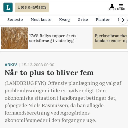
Læs e-avisen
LOGIN
MENU
Seneste
Mest læste
Kvæg
Grise
Planter
Mask
KWS Rallys topper årets
Fjerkræbranchen:
sortsforsøg i vinterbyg
konkurrence- og
ARKIV
15-12-2003 00:00
Når to plus to bliver fem
(LANDBRUG FYN) Offensiv planlægning og valg af
problemløsninger i tide er nødvendigt. Den
økonomiske situation i landbruget betinger det,
påpegede Niels Rasmussen, da han aflagde
formandsberetning ved Agrogårdens
økonomiårsmøder i den forgangne uge.