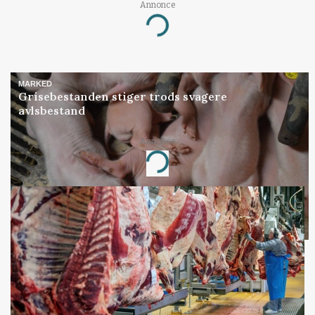
Annonce
Loading...
MARKED
Grisebestanden stiger trods svagere
avlsbestand
Annonce
Loading...