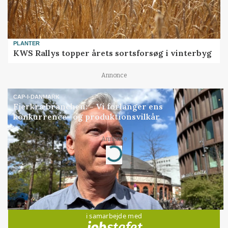
PLANTER
KWS Rallys topper årets sortsforsøg i vinterbyg
Annonce
CAP-I-DANMARK
Fjerkræbranchen: - Vi forlanger ens
konkurrence- og produktionsvilkår
Annonce
Loading...
Jobs
i samarbejde med