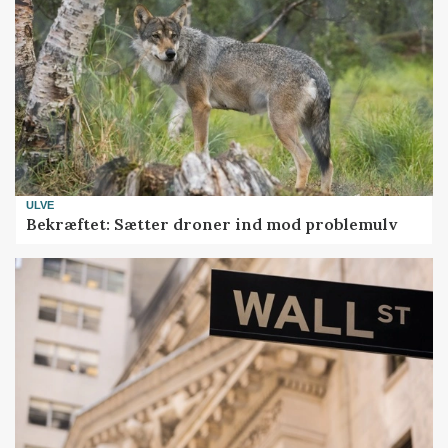
ULVE
Bekræftet: Sætter droner ind mod problemulv