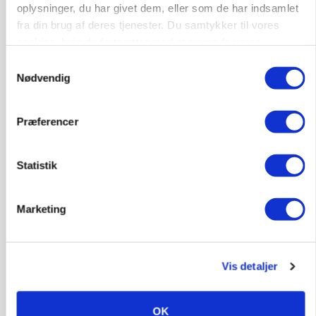
oplysninger, du har givet dem, eller som de har indsamlet
fra din brug af deres tjenester. Du samtykker til vores
6392, Bolderslev
03. aug.
cookies, hvis du fortsætter med at anvende vores
hjemmeside.
Samtykkevalg
Leder til klimastald
Nødvendig
Klimastald
Præferencer
9670, Løgstør
03. aug.
Statistik
Marketing
Vis detaljer
OK