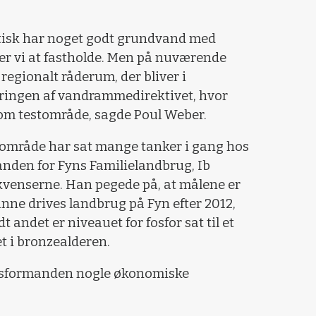
faktisk har noget godt grundvand med
ker vi at fastholde. Men på nuværende
 regionalt råderum, der bliver i
ringen af vandrammedirektivet, hvor
som testområde, sagde Poul Weber.
område har sat mange tanker i gang hos
anden for Fyns Familielandbrug, Ib
ekvenserne. Han pegede på, at målene er
unne drives landbrug på Fyn efter 2012,
t andet er niveauet for fosfor sat til et
et i bronzealderen.
ugsformanden nogle økonomiske