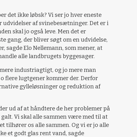
er det ikke løbsk? Vi ser jo hver eneste
r udvidelser af svinebesætninger. Det er i
den skal jo også leve. Men det er
e gang, der bliver søgt om en udvidelse,
er, sagde Elo Nellemann, som mener, at
andle alle landbrugets byggesager.
mere industriagtigt, og jo mere man
o flere lugtgener kommer der. Derfor
rnative gylleløsninger og reduktion af
inder ud af at håndtere de her problemer på
 galt. Vi skal alle sammen være med til at
 tilhører os alle sammen. Og vi er jo alle
ke et godt glas rent vand, sagde