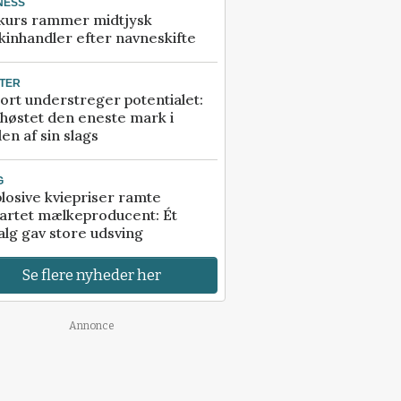
NESS
kurs rammer midtjysk
inhandler efter navneskifte
TER
ort understreger potentialet:
høstet den eneste mark i
en af sin slags
G
losive kviepriser ramte
artet mælkeproducent: Ét
alg gav store udsving
Se flere nyheder her
Annonce