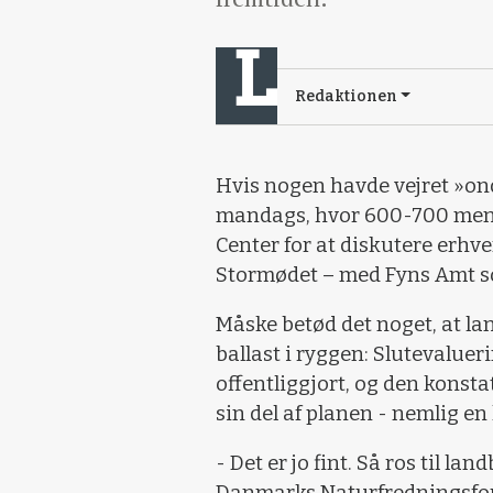
Redaktionen
Hvis nogen havde vejret »ond
mandags, hvor 600-700 menn
Center for at diskutere erhve
Stormødet – med Fyns Amt so
Måske betød det noget, at 
ballast i ryggen: Slutevalue
offentliggjort, og den konsta
sin del af planen - nemlig e
- Det er jo fint. Så ros til la