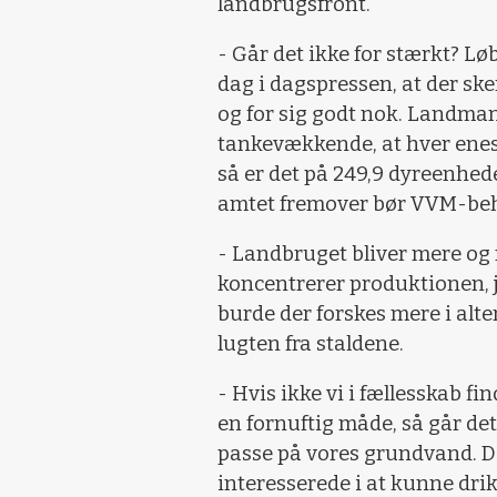
landbrugsfront.
- Går det ikke for stærkt? Løb
dag i dagspressen, at der ske
og for sig godt nok. Landman
tankevækkende, at hver enest
så er det på 249,9 dyreenhed
amtet fremover bør VVM-beh
- Landbruget bliver mere og 
koncentrerer produktionen, j
burde der forskes mere i alte
lugten fra staldene.
- Hvis ikke vi i fællesskab f
en fornuftig måde, så går det
passe på vores grundvand. Det
interesserede i at kunne drik