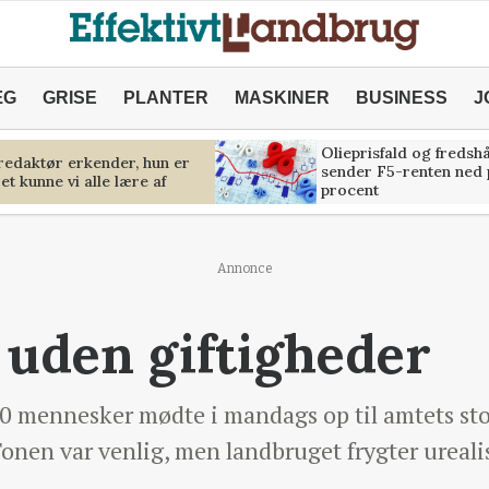
ÆG
GRISE
PLANTER
MASKINER
BUSINESS
J
Olieprisfald og fredsh
predaktør erkender, hun er
sender F5-renten ned 
et kunne vi alle lære af
procent
Annonce
 uden giftigheder
mennesker mødte i mandags op til amtets st
nen var venlig, men landbruget frygter urealis