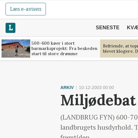
Læs e-avisen
SENESTE
KV
500-600 køer i stort
Befriende, at to
barmarksprojekt: Fra beskeden
blevet klogere. D
start til store drømme
ARKIV
10-12-2003 00:00
Miljødebat
(LANDBRUG FYN) 600-700 
landbrugets husdyrhold. To
fremtiden.