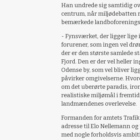
Han undrede sig samtidig over
centrum, når miljødebatten r
bemærkede landboforening
- Fynsværket, der ligger lige
forurener, som ingen vel drø
der er den største samlede st
Fjord. Den er der vel heller i
Odense by, som vel bliver lig
påvirker omgivelserne. Hvor
om det uberørte paradis, iro
realistiske miljømål i fremti
landmændenes overlevelse.
Formanden for amtets Trafik-
adresse til Elo Nellemann og
med nogle forholdsvis ambiti