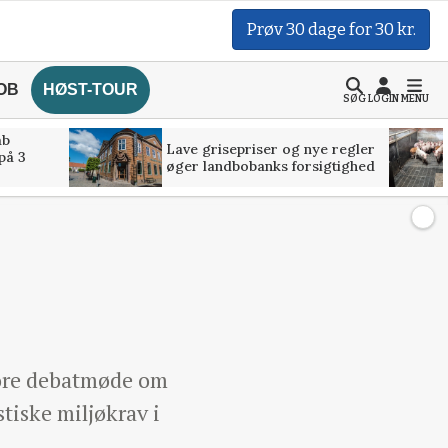
Prøv 30 dage for 30 kr.
OB
HØST-TOUR
SØG
LOGIN
MENU
åb
Lave grisepriser og nye regler
på 3
øger landbobanks forsigtighed
ore debatmøde om
tiske miljøkrav i