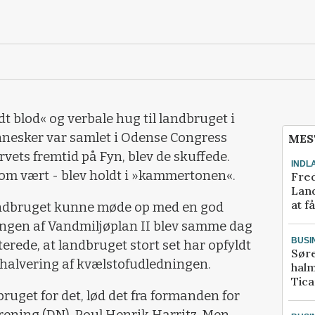
t blod« og verbale hug til landbruget i
esker var samlet i Odense Congress
MES
rvets fremtid på Fyn, blev de skuffede.
INDL
m vært - blev holdt i »kammertonen«.
Fred
Land
at f
landbruget kunne møde op med en god
ringen af Vandmiljøplan II blev samme dag
BUSI
terede, at landbruget stort set har opfyldt
Sør
n halvering af kvælstofudledningen.
halm
Tic
ndbruget for det, lød det fra formanden for