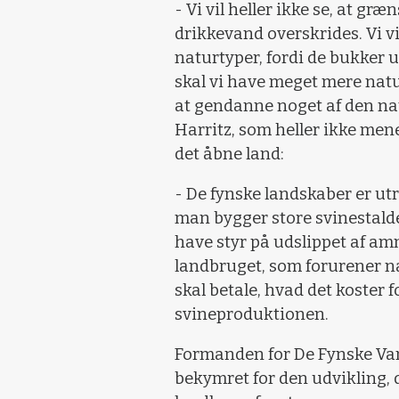
- Vi vil heller ikke se, at g
drikkevand overskrides. Vi vi
naturtyper, fordi de bukker 
skal vi have meget mere natur,
at gendanne noget af den nat
Harritz, som heller ikke mener
det åbne land:
- De fynske landskaber er utro
man bygger store svinestald
have styr på udslippet af am
landbruget, som forurener n
skal betale, hvad det koster 
svineproduktionen.
Formanden for De Fynske Van
bekymret for den udvikling, 