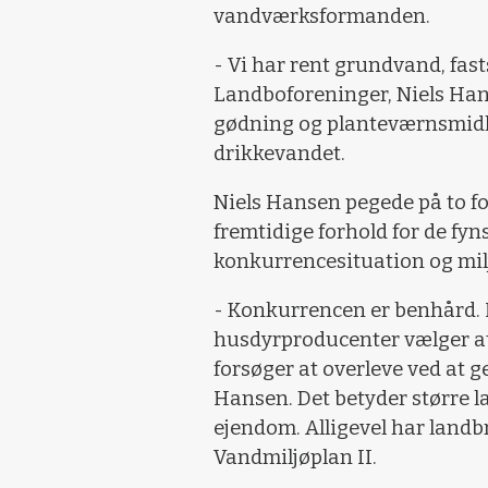
vandværksformanden.
- Vi har rent grundvand, fas
Landboforeninger, Niels Hanse
gødning og planteværnsmidl
drikkevandet.
Niels Hansen pegede på to fo
fremtidige forhold for de fy
konkurrencesituation og milj
- Konkurrencen er benhård. 
husdyrproducenter vælger a
forsøger at overleve ved at 
Hansen. Det betyder større l
ejendom. Alligevel har landb
Vandmiljøplan II.