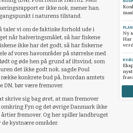
ning (DN), Poul Henrik Harritz. Men
BUSI
Kon
lueringsrapport er ikke nok, mener han.
mask
gangspunkt i naturens tilstand.
PLAN
å taler vi om de faktiske forhold ude i
Ny s
et når halveringsmålet, så har fiskene
Har 
verd
fiskene ikke har det godt, så har fiskerne
 dele af vores havområder på størrelse med
KVÆ
dødt og øde hen på grund af iltsvind, som
Eksp
aturen det ikke godt nok, sagde Poul
nyst
n række konkrete bud på, hvordan amtets
frav
ge DN, bør være fremover.
at skrive sig bag øret, at man fremover
 vi omkring Fyn og det øvrige Danmark ikke
i årtier fremover. Og her spiller landbruget
r de kystnære områder.