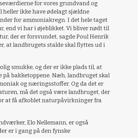
rænseværdierne for vores grundvand og
l heller ikke have ødelagt sjældne
under for ammoniakregn. I det hele taget
 end vi har i øjeblikket. Vi bliver nødt til
ur, der er forsvundet, sagde Poul Henrik
, at landbrugets stalde skal flyttes ud i
lig smukke, og der er ikke plads til, at
e på bakketoppene. Næh, landbruget skal
moniak og næringsstoffer. Og da det er
aturen, må det også være landbruget, der
for at få afkoblet naturpåvirkninger fra
dværker, Elo Nellemann, er også
der er i gang på den fynske