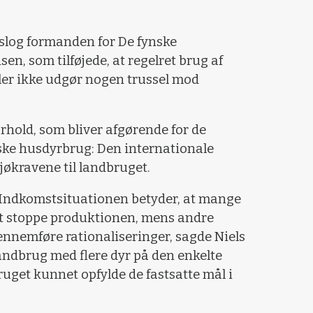
tslog formanden for De fynske
n, som tilføjede, at regelret brug af
er ikke udgør nogen trussel mod
rhold, som bliver afgørende for de
nske husdyrbrug: Den internationale
økravene til landbruget.
Indkomstsituationen betyder, at mange
t stoppe produktionen, mens andre
gennemføre rationaliseringer, sagde Niels
andbrug med flere dyr på den enkelte
ruget kunnet opfylde de fastsatte mål i