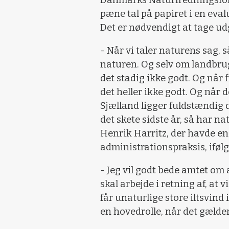
Danmarks Naturfredningsfore
pæne tal på papiret i en eva
Det er nødvendigt at tage ud
- Når vi taler naturens sag, s
naturen. Og selv om landbrug
det stadig ikke godt. Og når 
det heller ikke godt. Og når
Sjælland ligger fuldstændig 
det skete sidste år, så har n
Henrik Harritz, der havde e
administrationspraksis, iføl
- Jeg vil godt bede amtet om 
skal arbejde i retning af, at
får unaturlige store iltsvind 
en hovedrolle, når det gælde