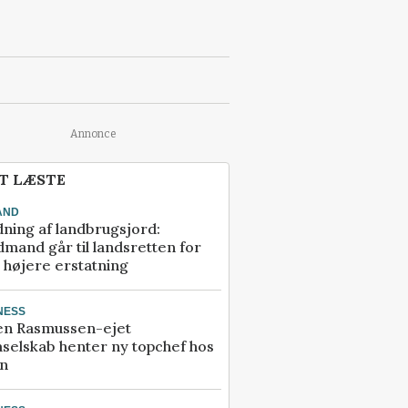
Annonce
T LÆSTE
AND
ning af landbrugsjord:
mand går til landsretten for
å højere erstatning
NESS
en Rasmussen-ejet
selskab henter ny topchef hos
an