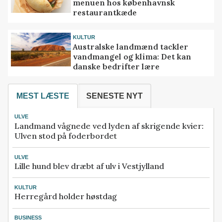
menuen hos københavnsk
restaurantkæde
KULTUR
Australske landmænd tackler
vandmangel og klima: Det kan
danske bedrifter lære
MEST LÆSTE
SENESTE NYT
ULVE
Landmand vågnede ved lyden af skrigende kvier:
Ulven stod på foderbordet
ULVE
Lille hund blev dræbt af ulv i Vestjylland
KULTUR
Herregård holder høstdag
BUSINESS