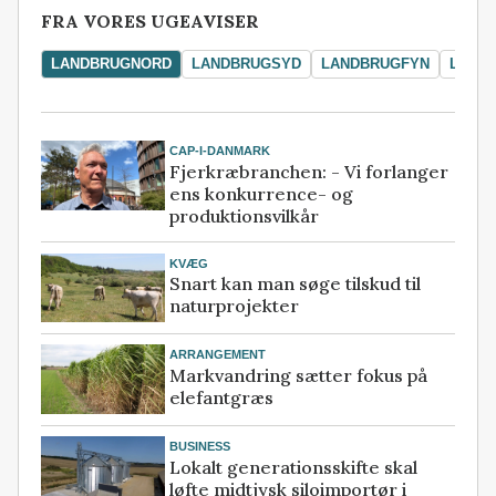
FRA VORES UGEAVISER
LANDBRUGNORD
LANDBRUGSYD
LANDBRUGFYN
LAND
CAP-I-DANMARK
Fjerkræbranchen: - Vi forlanger
ens konkurrence- og
produktionsvilkår
KVÆG
Snart kan man søge tilskud til
naturprojekter
ARRANGEMENT
Markvandring sætter fokus på
elefantgræs
BUSINESS
Lokalt generationsskifte skal
løfte midtjysk siloimportør i