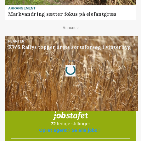
ARRANGEMENT
Markvandring sætter fokus på elefantgræs
Annonce
PLANTER
KWS Rallys topper årets sortsforsøg i vinterbyg
Loading...
Annonce
Jobs
i samarbejde med
72
ledige stillinger
Opret agent
Se alle jobs