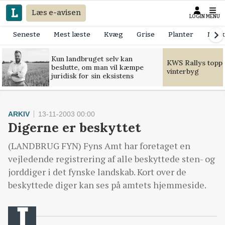
Læs e-avisen
LOGIN
MENU
Seneste
Mest læste
Kvæg
Grise
Planter
Mask
Kun landbruget selv kan
KWS Rallys toppe
beslutte, om man vil kæmpe
vinterbyg
juridisk for sin eksistens
ARKIV
13-11-2003 00:00
Digerne er beskyttet
(LANDBRUG FYN) Fyns Amt har foretaget en
vejledende registrering af alle beskyttede sten- og
jorddiger i det fynske landskab. Kort over de
beskyttede diger kan ses på amtets hjemmeside.