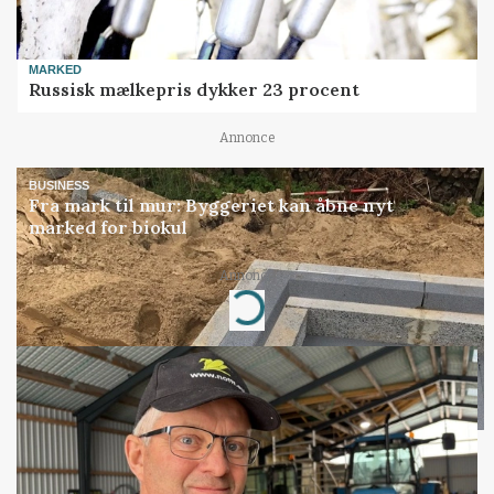
MARKED
Russisk mælkepris dykker 23 procent
Annonce
BUSINESS
Fra mark til mur: Byggeriet kan åbne nyt
marked for biokul
Annonce
Loading...