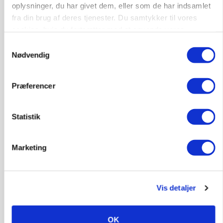
Godstransport
oplysninger, du har givet dem, eller som de har indsamlet
fra din brug af deres tjenester. Du samtykker til vores
4700, Næstved
03. aug.
cookies, hvis du fortsætter med at anvende vores
hjemmeside.
Samtykkevalg
Nødvendig
Medarbejdere til griseproduktion
Grise
Præferencer
9681, Ranum
03. aug.
Statistik
Marketing
Kalvepasser til ejendom i udvikling søges
Kalve
Vis detaljer
6392, Bolderslev
03. aug.
OK