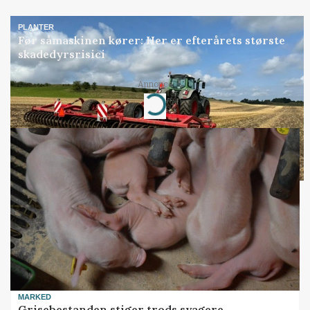
PLANTER
Før såmaskinen kører: Her er efterårets største
skadedyrsrisici
Annonce
Loading...
MARKED
Grisebestanden stiger trods svagere