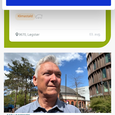
Leder til klimastald
Klimastald
9670, Løgstør
03. aug.