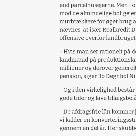
end parcelhusejerne. Men i 
mod de almindelige boligeje
murbrækkere for øget brug af
nævnes, at især Realkredit 
offensive overfor landbruget
- Hvis man ser rationelt på d
landmænd på produktionsland
millioner og derover generelt
pension, siger Bo Degnbol Ni
- Og i den virkelighed består 
gode tider og lave tillægsbel
- De afdragsfrie lån kommer j
vi kalder en konverteringsst
gennem en del år. Her skubbe