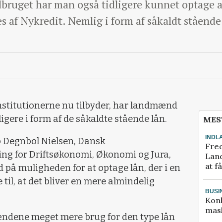
dbruget har man også tidligere kunnet optage af
 af Nykredit. Nemlig i form af såkaldt stående
nstitutionerne nu tilbyder, har landmænd
igere i form af de såkaldte stående lån.
MES
INDL
o Degnbol Nielsen, Dansk
Fred
ng for Driftsøkonomi, Økonomi og Jura,
Land
at f
å muligheden for at optage lån, der i en
e til, at det bliver en mere almindelig
BUSI
Kon
mask
ændene meget mere brug for den type lån