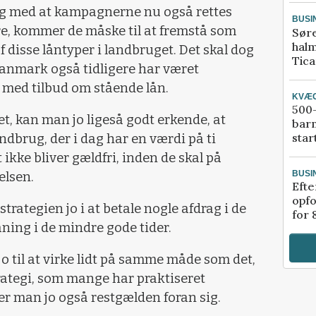
og med at kampagnerne nu også rettes
BUSI
re, kommer de måske til at fremstå som
Sør
halm
 disse låntyper i landbruget. Det skal dog
Tic
Danmark også tidligere har været
 med tilbud om stående lån.
KVÆ
500-
et, kan man jo ligeså godt erkende, at
bar
star
brug, der i dag har en værdi på ti
 ikke bliver gældfri, inden de skal på
BUSI
elsen.
Efte
opfo
strategien jo i at betale nogle afdrag i de
for 
åning i de mindre gode tider.
o til at virke lidt på samme måde som det,
rategi, som mange har praktiseret
r man jo også restgælden foran sig.