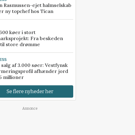
n Rasmussen-ejet halmselskab
r ny topchef hos Tican
00 køer i stort
arksprojekt: Fra beskeden
 til store drømme
ESS
 salg af 3.000 søer: Vestfynsk
rmeringsprofil afhænder jord
5 millioner
Se flere nyheder her
Annonce