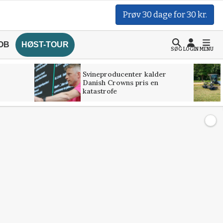
Prøv 30 dage for 30 kr.
OB
HØST-TOUR
SØG
LOGIN
MENU
Svineproducenter kalder
Danish Crowns pris en
katastrofe