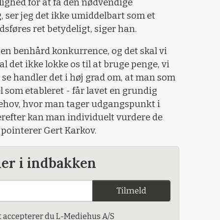
lighed for at få den nødvendige
 ser jeg det ikke umiddelbart som et
sføres ret betydeligt, siger han.
i en benhård konkurrence, og det skal vi
al det ikke lokke os til at bruge penge, vi
t se handler det i høj grad om, at man som
 som etableret - får lavet en grundig
sbehov, hvor man tager udgangspunkt i
erefter kan man individuelt vurdere de
pointerer Gert Karkov.
der i indbakken
Tilmeld
t accepterer du L-Mediehus A/S