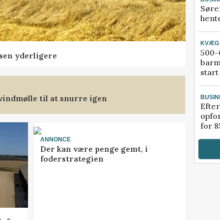
Søre
hente
KVÆG
500-6
sen yderligere
barm
start
indmølle til at snurre igen
BUSIN
Efter
opfo
for 8
ANNONCE
Der kan være penge gemt, i
foderstrategien