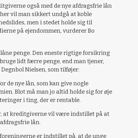
ditgiverne også med de nye afdragsfrie lån
 her vil man sikkert undgå at koble
edslides, men i stedet holde sig til
rdierne på ejendommen, vurderer Bo
at låne penge. Den eneste rigtige forsikring
bruge lidt færre penge, end man tjener,
 Degnbol Nielsen, som tilføjer:
rfor de nye lån, som kan give nogle
en. Blot må man jo altid holde sig for øje
eringer i ting, der er rentable.
 at kreditgiverne vil være indstillet på at
fdragsfrie lån.
tforeningerne er indstillet på, at de unge