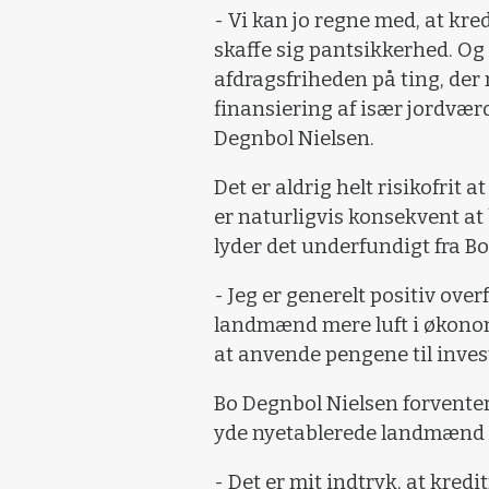
- Vi kan jo regne med, at kre
skaffe sig pantsikkerhed. Og
afdragsfriheden på ting, der n
finansiering af især jordvæ
Degnbol Nielsen.
Det er aldrig helt risikofrit 
er naturligvis konsekvent at 
lyder det underfundigt fra Bo
- Jeg er generelt positiv ove
landmænd mere luft i økonomi
at anvende pengene til invest
Bo Degnbol Nielsen forventer,
yde nyetablerede landmænd a
- Det er mit indtryk, at kredi