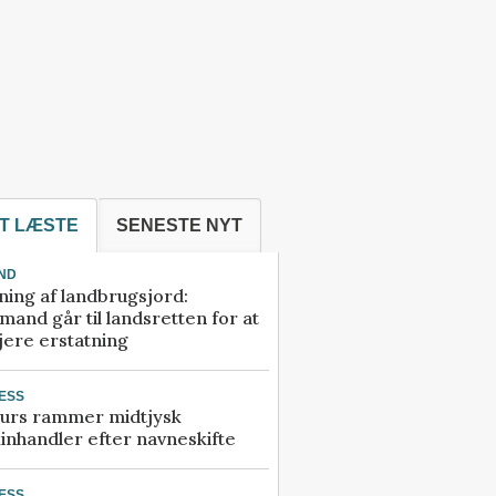
T LÆSTE
SENESTE NYT
ND
ning af landbrugsjord:
and går til landsretten for at
jere erstatning
ESS
urs rammer midtjysk
inhandler efter navneskifte
ESS