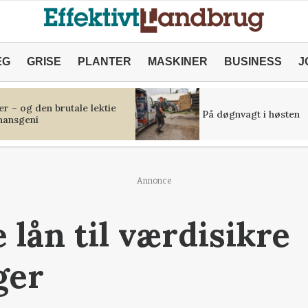
ÆG
GRISE
PLANTER
MASKINER
BUSINESS
J
r – og den brutale lektie
På døgnvagt i høsten
inansgeni
Annonce
 lån til værdisikre
ger