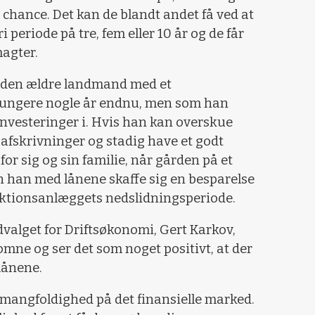
 chance. Det kan de blandt andet få ved at
 periode på tre, fem eller 10 år og de får
magter.
e den ældre landmand med et
fungere nogle år endnu, men som han
 investeringer i. Hvis han kan overskue
fskrivninger og stadig have et godt
 sig og sin familie, når gården på et
n han med lånene skaffe sig en besparelse
duktionsanlæggets nedslidningsperiode.
alget for Driftsøkonomi, Gert Karkov,
komne og ser det som noget positivt, at der
lånene.
t mangfoldighed på det finansielle marked.