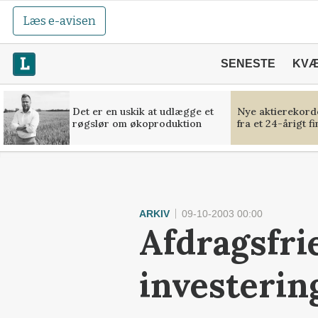
Læs e-avisen
SENESTE
KV
Det er en uskik at udlægge et
Nye aktierekorde
røgslør om økoproduktion
fra et 24-årigt f
ARKIV
09-10-2003 00:00
Afdragsfrie
investerin