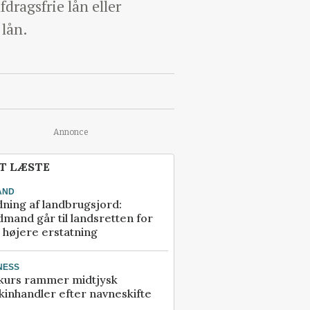
dragsfrie lån eller
 lån.
Annonce
T LÆSTE
AND
ning af landbrugsjord:
mand går til landsretten for
å højere erstatning
NESS
kurs rammer midtjysk
inhandler efter navneskifte