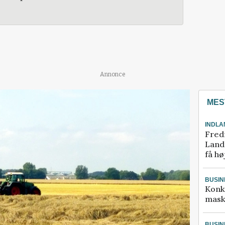
Annonce
MES
INDLA
Fred
Landm
få hø
BUSIN
Konk
mask
BUSIN