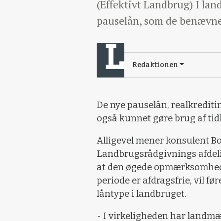
(Effektivt Landbrug) I lan
pauselån, som de benævnes
Redaktionen
De nye pauselån, realkrediti
også kunnet gøre brug af tidl
Alligevel mener konsulent B
Landbrugsrådgivnings afdeli
at den øgede opmærksomhed p
periode er afdragsfrie, vil før
låntype i landbruget.
- I virkeligheden har landm