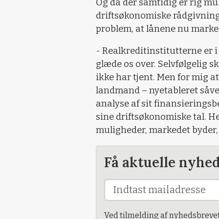
Og da der samtidig er rig mu
driftsøkonomiske rådgivning,
problem, at lånene nu marked
- Realkreditinstitutterne er 
glæde os over. Selvfølgelig sk
ikke har tjent. Men for mig a
landmand – nyetableret såvel
analyse af sit finansiering
sine driftsøkonomiske tal. H
muligheder, markedet byder, 
Få aktuelle nyhe
Ved tilmelding af nyhedsbreve