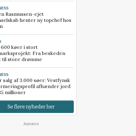
NESS
en Rasmussen-ejet
selskab henter ny topchef hos
an
G
600 køer i stort
marksprojekt: Fra beskeden
t til store drømme
NESS
r salg af 3.000 søer: Vestfynsk
rmeringsprofil afhænder jord
85 millioner
Se flere nyheder her
Annonce