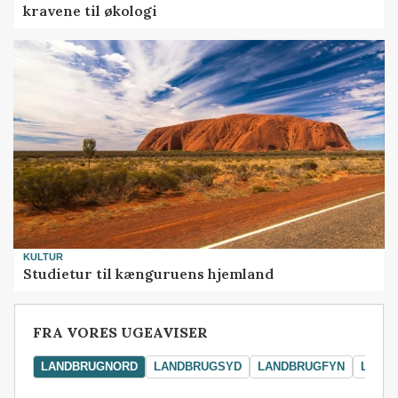
kravene til økologi
KULTUR
Studietur til kænguruens hjemland
FRA VORES UGEAVISER
LANDBRUGNORD
LANDBRUGSYD
LANDBRUGFYN
LAND