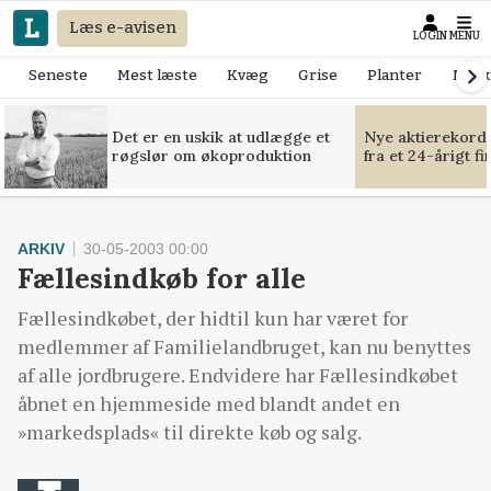
Læs e-avisen
LOGIN
MENU
Seneste
Mest læste
Kvæg
Grise
Planter
Mask
Det er en uskik at udlægge et
Nye aktierekorde
røgslør om økoproduktion
fra et 24-årigt f
ARKIV
30-05-2003 00:00
Fællesindkøb for alle
Fællesindkøbet, der hidtil kun har været for
medlemmer af Familielandbruget, kan nu benyttes
af alle jordbrugere. Endvidere har Fællesindkøbet
åbnet en hjemmeside med blandt andet en
»markedsplads« til direkte køb og salg.