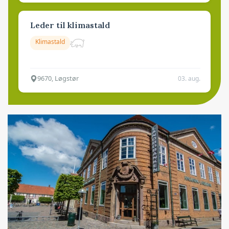
Leder til klimastald
Klimastald
9670, Løgstør
03. aug.