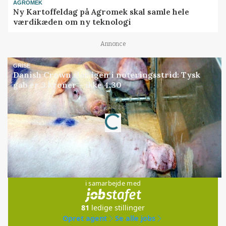
AGROMEK
Ny Kartoffeldag på Agromek skal samle hele
værdikæden om ny teknologi
Annonce
GRISE
Danish Crown slår igen i noteringsstrid: Tysk
gab er 3 kroner – ikke 4,30
Loading...
Annonce
Jobs
i samarbejde med
81
ledige stillinger
Opret agent
Se alle jobs