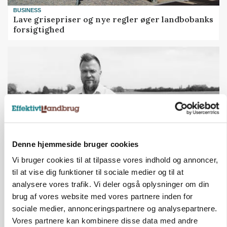
BUSINESS
Lave grisepriser og nye regler øger landbobanks
forsigtighed
Denne hjemmeside bruger cookies
Vi bruger cookies til at tilpasse vores indhold og annoncer,
LEDER
til at vise dig funktioner til sociale medier og til at
Det er en uskik at udlægge et røgslør om
analysere vores trafik. Vi deler også oplysninger om din
økoproduktion
brug af vores website med vores partnere inden for
sociale medier, annonceringspartnere og analysepartnere.
Vores partnere kan kombinere disse data med andre
HØST-TOUR