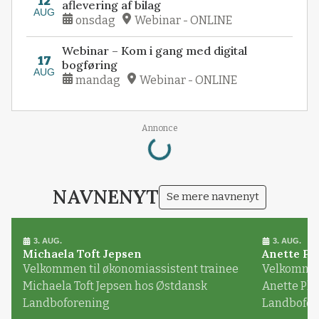
12
aflevering af bilag
AUG
onsdag
Webinar - ONLINE
Webinar – Kom i gang med digital
17
bogføring
AUG
mandag
Webinar - ONLINE
Loading...
Annonce
NAVNENYT
Se mere navnenyt
3. AUG.
3. AUG.
Michaela Toft Jepsen
Anette Pl
Velkommen til økonomiassistent trainee
Velkommen 
Michaela Toft Jepsen hos Østdansk
Anette Pl
Landboforening
Landbofor