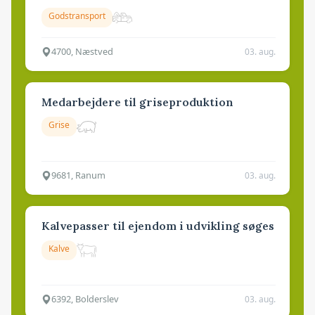
Godstransport
4700, Næstved
03. aug.
Medarbejdere til griseproduktion
Grise
9681, Ranum
03. aug.
Kalvepasser til ejendom i udvikling søges
Kalve
6392, Bolderslev
03. aug.