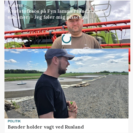
PLANTER
Kvælstofkaos på Fyn lammer landmænds
såplaner: - Jeg føler mig pisset på
Loading...
Annonce
POLITIK
Bønder holder vagt ved Rusland