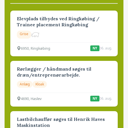
Elevplads tilbydes ved Ringkøbing /
Trainee placement Ringkøbing
Grise
6950, Ringkøbing
06. aug.
NY
Rørlægger / håndmand søges til
dræn/entreprenørarbejde.
Anlæg
Kloak
4690, Haslev
06. aug.
NY
Lastbilchauffør søges til Henrik Haves
Maskinstation