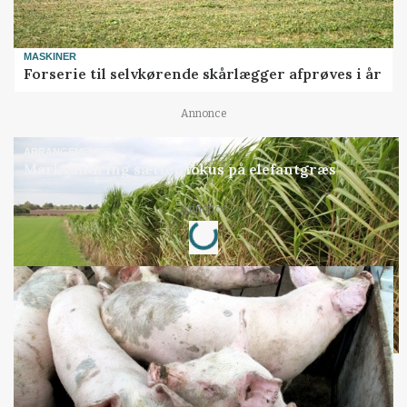
MASKINER
Forserie til selvkørende skårlægger afprøves i år
Annonce
ARRANGEMENT
Markvandring sætter fokus på elefantgræs
Loading...
Annonce