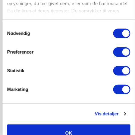
oplysninger, du har givet dem, eller som de har indsamlet
fra din brug af deres tjenester. Du samtykker til vores
cookies, hvis du fortsætter med at anvende vores
hjemmeside.
Samtykkevalg
Nødvendig
Præferencer
PLANTER
På døgnvagt i høsten
Statistik
Loading...
Annonce
Marketing
Vis detaljer
OK