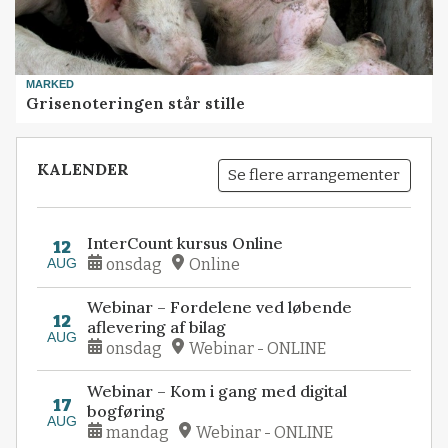
MARKED
Grisenoteringen står stille
KALENDER
Se flere arrangementer
InterCount kursus Online
12
AUG
onsdag
Online
Webinar – Fordelene ved løbende
12
aflevering af bilag
AUG
onsdag
Webinar - ONLINE
Webinar – Kom i gang med digital
17
bogføring
AUG
mandag
Webinar - ONLINE