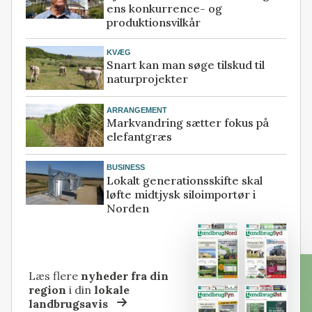
ens konkurrence- og
produktionsvilkår
KVÆG
Snart kan man søge tilskud til
naturprojekter
ARRANGEMENT
Markvandring sætter fokus på
elefantgræs
BUSINESS
Lokalt generationsskifte skal
løfte midtjysk siloimportør i
Norden
Læs flere
nyheder fra din
region
i din
lokale
landbrugsavis