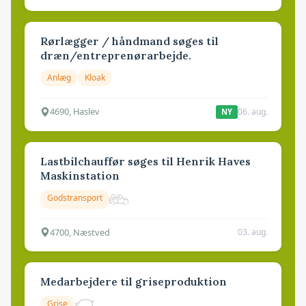
Rørlægger / håndmand søges til
dræn/entreprenørarbejde.
Anlæg
Kloak
4690, Haslev
06. aug.
NY
Lastbilchauffør søges til Henrik Haves
Maskinstation
Godstransport
4700, Næstved
03. aug.
Medarbejdere til griseproduktion
Grise