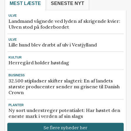
MEST LÆSTE
SENESTE NYT
ULVE
Landmand vågnede ved lyden af skrigende kvier:
Ulven stod på foderbordet
ULVE
Lille hund blev dræbt af ulv i Vestjylland
KULTUR
Herregård holder høstdag
BUSINESS
32.500 stipladser skifter slagteri: En af landets
største producenter sender nu grisene til Danish
Crown
PLANTER
Ny sort understreger potentialet: Har høstet den
eneste mark i verden af sin slags
Se flere nyheder her