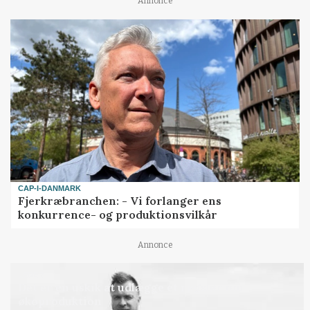
Annonce
CAP-I-DANMARK
Fjerkræbranchen: - Vi forlanger ens
konkurrence- og produktionsvilkår
Annonce
LEDER
Det er en uskik at udlægge et røgslør om
økoproduktion