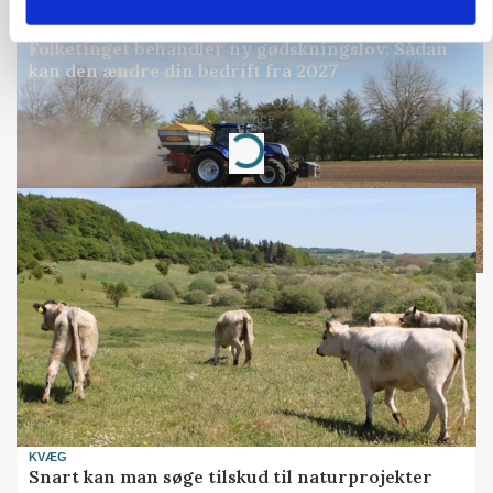
POLITIK
Folketinget behandler ny gødskningslov: Sådan
kan den ændre din bedrift fra 2027
Annonce
Loading...
KVÆG
Snart kan man søge tilskud til naturprojekter