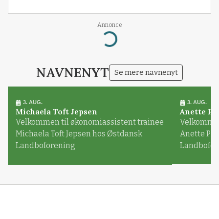
Annonce
Loading...
NAVNENYT
Se mere navnenyt
3. AUG.
3. AUG.
Michaela Toft Jepsen
Anette Pl
Velkommen til økonomiassistent trainee
Velkommen 
Michaela Toft Jepsen hos Østdansk
Anette Pl
Landboforening
Landbofor