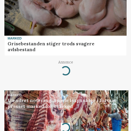
MARKED
Grisebestanden stiger trods svagere
avlsbestand
Annonce
Loading...
MARKED
Uændret notering: Spæde lyspunkter i fortsat
presset marked for oksekød
Annonce
Loading...