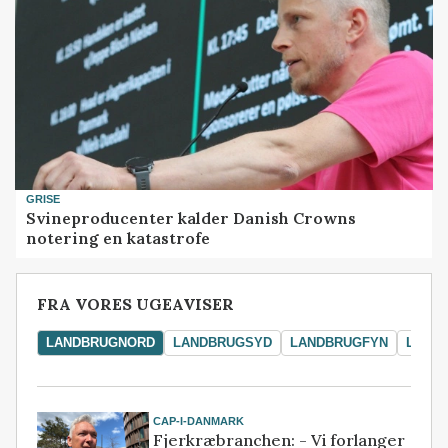
GRISE
Svineproducenter kalder Danish Crowns
notering en katastrofe
FRA VORES UGEAVISER
LANDBRUGNORD
LANDBRUGSYD
LANDBRUGFYN
LAND
CAP-I-DANMARK
Fjerkræbranchen: - Vi forlanger