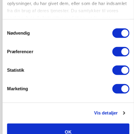
oplysninger, du har givet dem, eller som de har indsamlet
Russisk mælkepris dykker 23 procent
fra din brug af deres tjenester. Du samtykker til vores
cookies, hvis du fortsætter med at anvende vores
Annonce
hjemmeside.
Samtykkevalg
Nødvendig
Præferencer
Statistik
Marketing
POLITIK
»Nu stopper I«: Landbrugsdebattør og
protestgruppe vil demonstrere mod ny
Vis detaljer
gødskningslov
Annonce
OK