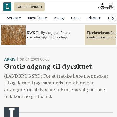
Læs e-avisen
LOGIN
MENU
Seneste
Mest læste
Kvæg
Grise
Planter
Mask
KWS Rallys topper årets
Fjerkræbranchen:
sortsforsøg i vinterbyg
konkurrence- og
ARKIV
09-04-2003 00:00
Gratis adgang til dyrskuet
(LANDBRUG SYD) For at trække flere mennesker
til og dermed øge samfundskontakten har
arrangørerne af dyrskuet i Horsens valgt at lade
folk komme gratis ind.