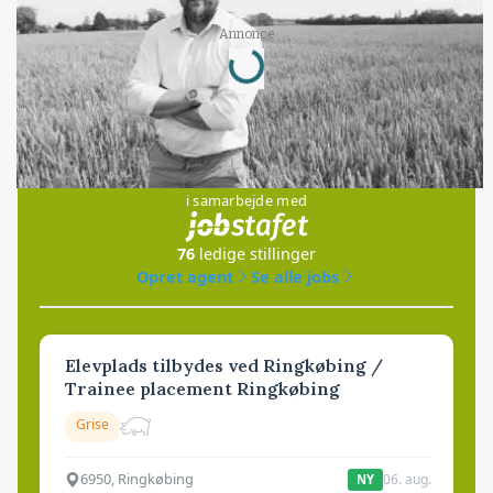
Loading...
Annonce
Jobs
i samarbejde med
76
ledige stillinger
Opret agent
Se alle jobs
Elevplads tilbydes ved Ringkøbing /
Trainee placement Ringkøbing
Grise
6950, Ringkøbing
06. aug.
NY