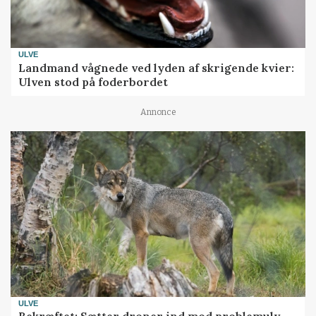
ULVE
Landmand vågnede ved lyden af skrigende kvier:
Ulven stod på foderbordet
Annonce
ULVE
Bekræftet: Sætter droner ind mod problemulv