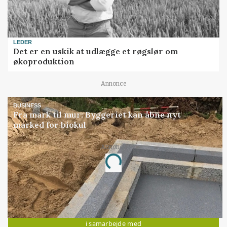
LEDER
Det er en uskik at udlægge et røgslør om
økoproduktion
Annonce
BUSINESS
Fra mark til mur: Byggeriet kan åbne nyt
marked for biokul
Annonce
Loading...
Jobs
i samarbejde med