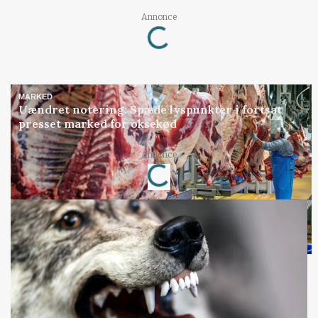
Annonce
Loading...
MARKED
Uændret notering: Spæde lyspunkter i fortsat
presset marked for oksekød
Annonce
Loading...