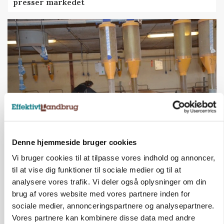
presser markedet
Denne hjemmeside bruger cookies
GRISE
Rådgiver om DB-Tjek: Små justeringer kan give
Vi bruger cookies til at tilpasse vores indhold og annoncer,
store besparelser
til at vise dig funktioner til sociale medier og til at
analysere vores trafik. Vi deler også oplysninger om din
Annonce
brug af vores website med vores partnere inden for
Loading...
sociale medier, annonceringspartnere og analysepartnere.
Vores partnere kan kombinere disse data med andre