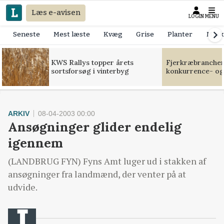
Læs e-avisen
LOGIN
MENU
Seneste
Mest læste
Kvæg
Grise
Planter
Mask
KWS Rallys topper årets
Fjerkræbranchen:
sortsforsøg i vinterbyg
konkurrence- og
ARKIV
08-04-2003 00:00
Ansøgninger glider endelig
igennem
(LANDBRUG FYN) Fyns Amt luger ud i stakken af
ansøgninger fra landmænd, der venter på at
udvide.