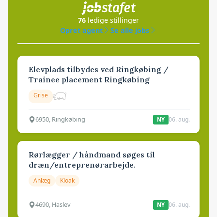
76
ledige stillinger
Opret agent
Se alle jobs
Elevplads tilbydes ved Ringkøbing /
Trainee placement Ringkøbing
Grise
6950, Ringkøbing
06. aug.
NY
Rørlægger / håndmand søges til
dræn/entreprenørarbejde.
Anlæg
Kloak
4690, Haslev
06. aug.
NY