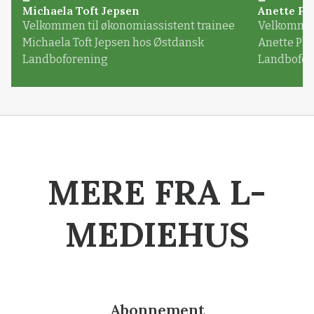
Michaela Toft Jepsen
Anette Pl
Velkommen til økonomiassistent trainee
Velkommen 
Michaela Toft Jepsen hos Østdansk
Anette Pl
Landboforening
Landbofor
MERE FRA L-
MEDIEHUS
Abonnement