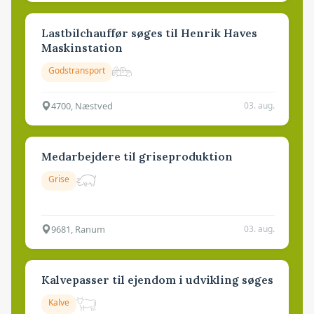
Lastbilchauffør søges til Henrik Haves
Maskinstation
Godstransport
4700, Næstved
03. aug.
Medarbejdere til griseproduktion
Grise
9681, Ranum
03. aug.
Kalvepasser til ejendom i udvikling søges
Kalve