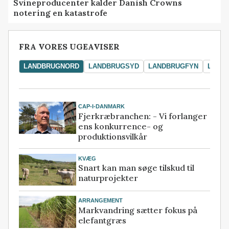
Svineproducenter kalder Danish Crowns
notering en katastrofe
FRA VORES UGEAVISER
LANDBRUGNORD
LANDBRUGSYD
LANDBRUGFYN
LAND
CAP-I-DANMARK
Fjerkræbranchen: - Vi forlanger
ens konkurrence- og
produktionsvilkår
KVÆG
Snart kan man søge tilskud til
naturprojekter
ARRANGEMENT
Markvandring sætter fokus på
elefantgræs