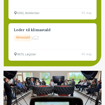
6392, Bolderslev
03. aug.
Leder til klimastald
Klimastald
9670, Løgstør
03. aug.