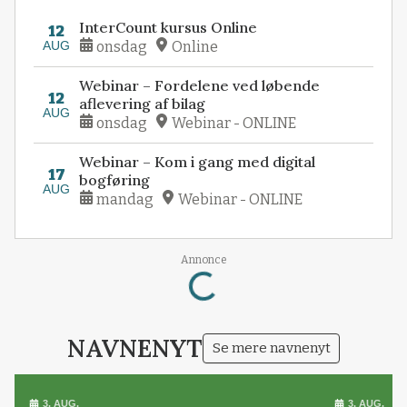
InterCount kursus Online
12
AUG
onsdag
Online
Webinar – Fordelene ved løbende
12
aflevering af bilag
AUG
onsdag
Webinar - ONLINE
Webinar – Kom i gang med digital
17
bogføring
AUG
mandag
Webinar - ONLINE
Annonce
Loading...
NAVNENYT
Se mere navnenyt
3. AUG.
3. AUG.