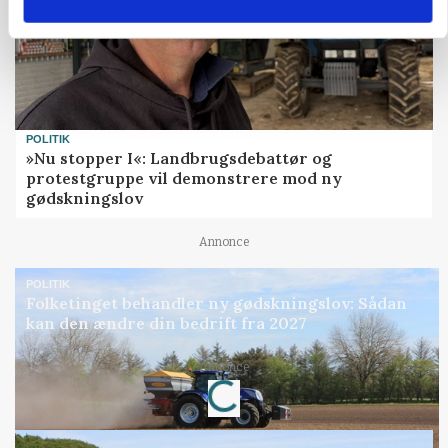
POLITIK
»Nu stopper I«: Landbrugsdebattør og
protestgruppe vil demonstrere mod ny
gødskningslov
Annonce
POLITIK
Folketinget behandler ny gødskningslov: Sådan
kan den ændre din bedrift fra 2027
Annonce
Loading...