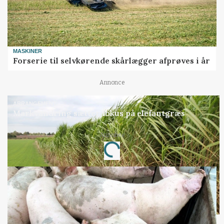
MASKINER
Forserie til selvkørende skårlægger afprøves i år
Annonce
ARRANGEMENT
Markvandring sætter fokus på elefantgræs
Annonce
Loading...