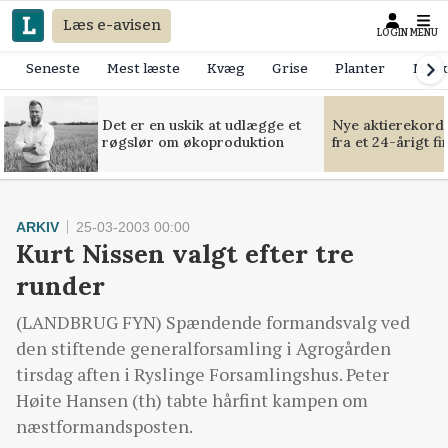
Læs e-avisen
LOGIN
MENU
Seneste
Mest læste
Kvæg
Grise
Planter
Mask
Det er en uskik at udlægge et
Nye aktierekorde
røgslør om økoproduktion
fra et 24-årigt f
ARKIV
25-03-2003 00:00
Kurt Nissen valgt efter tre
runder
(LANDBRUG FYN) Spændende formandsvalg ved
den stiftende generalforsamling i Agrogården
tirsdag aften i Ryslinge Forsamlingshus. Peter
Høite Hansen (th) tabte hårfint kampen om
næstformandsposten.