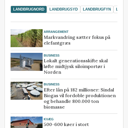
LANDBRUGNORD
LANDBRUGSYD
LANDBRUGFYN
LAND
ARRANGEMENT
Markvandring sætter fokus på
elefantgræs
BUSINESS
Lokalt generationsskifte skal
løfte midtjysk siloimportør i
Norden
BUSINESS
Efter lån på 182 millioner: Sindal
Biogas vil fordoble produktionen
og behandle 800.000 ton
biomasse
KVÆG
500-600 køer i stort