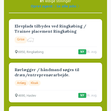
81
ledige stillinger
Opret agent
Se alle jobs
Elevplads tilbydes ved Ringkøbing /
Trainee placement Ringkøbing
Grise
6950, Ringkøbing
06. aug.
NY
Rørlægger / håndmand søges til
dræn/entreprenørarbejde.
Anlæg
Kloak
4690, Haslev
06. aug.
NY