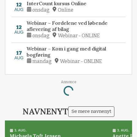
InterCount kursus Online
12
AUG
onsdag
Online
Webinar – Fordelene ved løbende
12
aflevering af bilag
AUG
onsdag
Webinar - ONLINE
Webinar – Kom i gang med digital
17
bogføring
AUG
mandag
Webinar - ONLINE
Annonce
Loading...
NAVNENYT
Se mere navnenyt
3. AUG.
3. AUG.
Michaela Toft Jepsen
Anette Pl