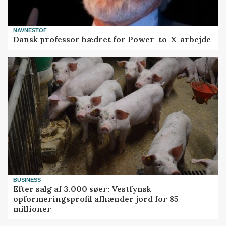
NAVNESTOF
Dansk professor hædret for Power-to-X-arbejde
BUSINESS
Efter salg af 3.000 søer: Vestfynsk
opformeringsprofil afhænder jord for 85
millioner