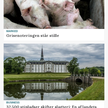
MARKED
Grisenoteringen står stille
BUSINESS
32.500 stipladser skifter slagteri: En af landets