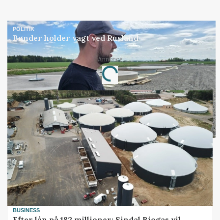
POLITIK
Bønder holder vagt ved Rusland
Annonce
Loading...
BUSINESS
Efter lån på 182 millioner: Sindal Biogas vil