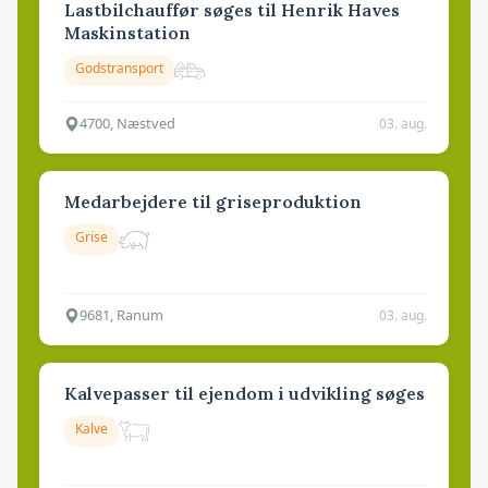
Lastbilchauffør søges til Henrik Haves
Maskinstation
Godstransport
4700, Næstved
03. aug.
Medarbejdere til griseproduktion
Grise
9681, Ranum
03. aug.
Kalvepasser til ejendom i udvikling søges
Kalve