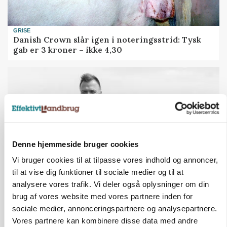
GRISE
Danish Crown slår igen i noteringsstrid: Tysk
gab er 3 kroner – ikke 4,30
Denne hjemmeside bruger cookies
Vi bruger cookies til at tilpasse vores indhold og annoncer,
til at vise dig funktioner til sociale medier og til at
analysere vores trafik. Vi deler også oplysninger om din
LEDER
brug af vores website med vores partnere inden for
Det er en uskik at udlægge et røgslør om
sociale medier, annonceringspartnere og analysepartnere.
økoproduktion
Vores partnere kan kombinere disse data med andre