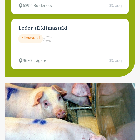
6392, Bolderslev
03. aug.
Leder til klimastald
Klimastald
9670, Løgstør
03. aug.