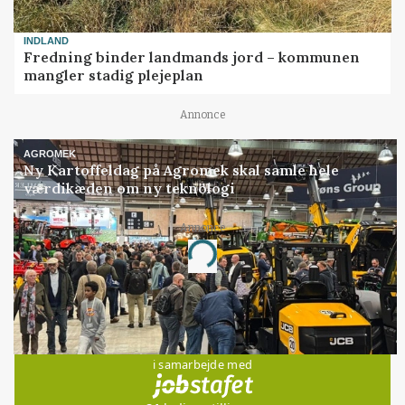
INDLAND
Fredning binder landmands jord – kommunen
mangler stadig plejeplan
Annonce
AGROMEK
Ny Kartoffeldag på Agromek skal samle hele
værdikæden om ny teknologi
Annonce
Loading...
Jobs
i samarbejde med