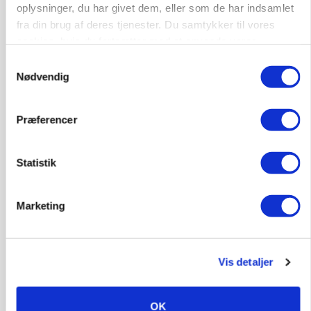
oplysninger, du har givet dem, eller som de har indsamlet
HØST-TOUR
fra din brug af deres tjenester. Du samtykker til vores
cookies, hvis du fortsætter med at anvende vores
hjemmeside.
Samtykkevalg
Nødvendig
Præferencer
Statistik
PLANTER
På døgnvagt i høsten
Marketing
Annonce
Loading...
Vis detaljer
OK