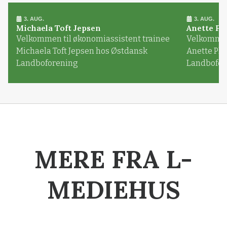
3. AUG.
3. AUG.
Michaela Toft Jepsen
Anette Pl
Velkommen til økonomiassistent trainee
Velkommen 
Michaela Toft Jepsen hos Østdansk
Anette Pl
Landboforening
Landbofor
MERE FRA L-
MEDIEHUS