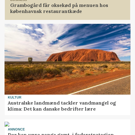
Grambogård får oksekød på menuen hos
københavnsk restaurantkæde
KULTUR
Australske landmænd tackler vandmangel og
klima: Det kan danske bedrifter lære
ANNONCE
Der kan være penge gemt, i foderstrategien