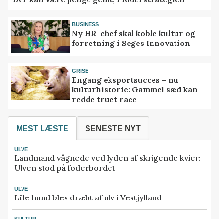
BUSINESS
Ny HR-chef skal koble kultur og
forretning i Seges Innovation
GRISE
Engang eksportsucces – nu
kulturhistorie: Gammel sæd kan
redde truet race
MEST LÆSTE
SENESTE NYT
ULVE
Landmand vågnede ved lyden af skrigende kvier:
Ulven stod på foderbordet
ULVE
Lille hund blev dræbt af ulv i Vestjylland
KULTUR