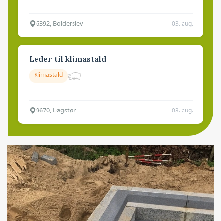
6392, Bolderslev
03. aug.
Leder til klimastald
Klimastald
9670, Løgstør
03. aug.