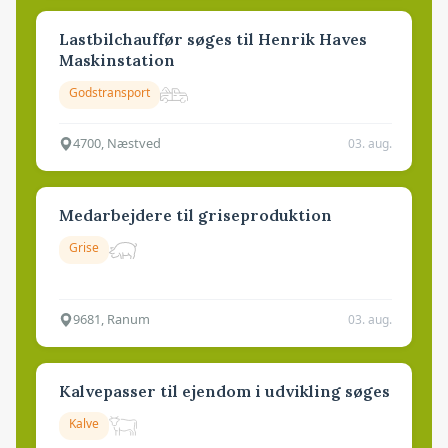
Lastbilchauffør søges til Henrik Haves
Maskinstation
Godstransport
4700, Næstved
03. aug.
Medarbejdere til griseproduktion
Grise
9681, Ranum
03. aug.
Kalvepasser til ejendom i udvikling søges
Kalve