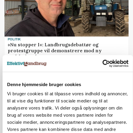
POLITIK
»Nu stopper I«: Landbrugsdebattør og
protestgruppe vil demonstrere mod ny
gødskningslov
Annonce
POLITIK
Denne hjemmeside bruger cookies
Folketinget behandler ny gødskningslov: Sådan
kan den ændre din bedrift fra 2027
Vi bruger cookies til at tilpasse vores indhold og annoncer,
til at vise dig funktioner til sociale medier og til at
Annonce
analysere vores trafik. Vi deler også oplysninger om din
Loading...
brug af vores website med vores partnere inden for
sociale medier, annonceringspartnere og analysepartnere.
Vores partnere kan kombinere disse data med andre