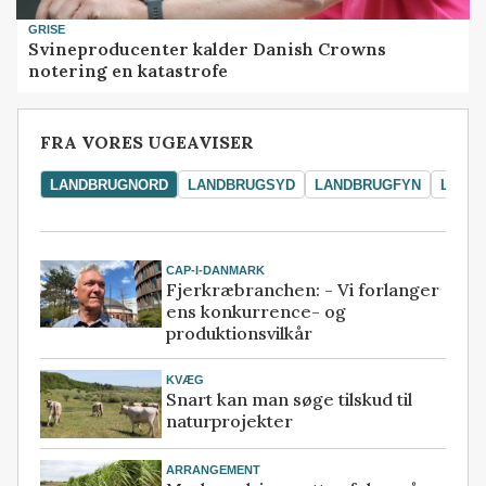
GRISE
Svineproducenter kalder Danish Crowns
notering en katastrofe
FRA VORES UGEAVISER
LANDBRUGNORD
LANDBRUGSYD
LANDBRUGFYN
LAND
CAP-I-DANMARK
Fjerkræbranchen: - Vi forlanger
ens konkurrence- og
produktionsvilkår
KVÆG
Snart kan man søge tilskud til
naturprojekter
ARRANGEMENT