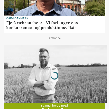
CAP-I-DANMARK
Fjerkræbranchen: - Vi forlanger ens
konkurrence- og produktionsvilkår
Annonce
LEDER
Det er en uskik at udlægge et røgslør om
økoproduktion
Annonce
Loading...
Jobs
i samarbejde med