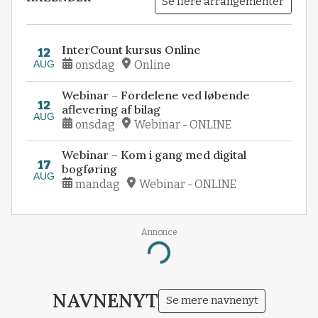
Se flere arrangementer
InterCount kursus Online
12
AUG
onsdag
Online
Webinar – Fordelene ved løbende
12
aflevering af bilag
AUG
onsdag
Webinar - ONLINE
Webinar – Kom i gang med digital
17
bogføring
AUG
mandag
Webinar - ONLINE
Annonce
Loading...
NAVNENYT
Se mere navnenyt