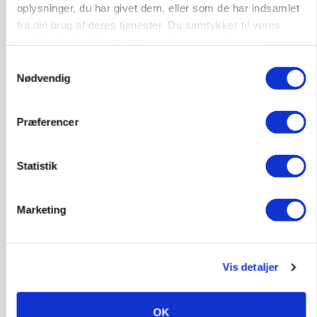
oplysninger, du har givet dem, eller som de har indsamlet
fra din brug af deres tjenester. Du samtykker til vores
cookies, hvis du fortsætter med at anvende vores
hjemmeside.
Samtykkevalg
Nødvendig
Præferencer
KVÆG
Statistik
Snart kan man søge tilskud til naturprojekter
Marketing
Vis detaljer
OK