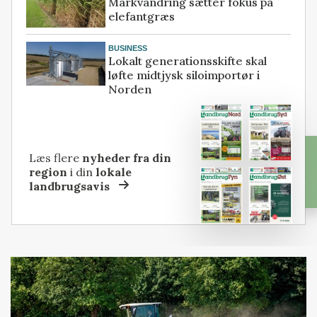
Markvandring sætter fokus på
elefantgræs
BUSINESS
Lokalt generationsskifte skal
løfte midtjysk siloimportør i
Norden
Læs flere
nyheder fra din
region
i din
lokale
landbrugsavis