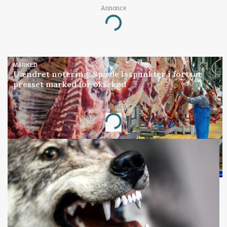
Annonce
Loading...
MARKED
Uændret notering: Spæde lyspunkter i fortsat
presset marked for oksekød
Annonce
Loading...