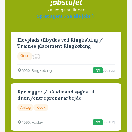
76
ledige stillinger
Opret agent
Se alle jobs
Elevplads tilbydes ved Ringkøbing /
Trainee placement Ringkøbing
Grise
6950, Ringkøbing
06. aug.
NY
Rørlægger / håndmand søges til
dræn/entreprenørarbejde.
Anlæg
Kloak
4690, Haslev
06. aug.
NY