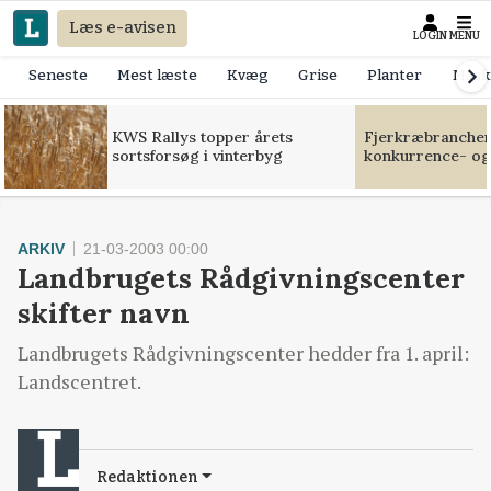
Læs e-avisen
LOGIN
MENU
Seneste
Mest læste
Kvæg
Grise
Planter
Mask
KWS Rallys topper årets
Fjerkræbranchen:
sortsforsøg i vinterbyg
konkurrence- og
ARKIV
21-03-2003 00:00
Landbrugets Rådgivningscenter
skifter navn
Landbrugets Rådgivningscenter hedder fra 1. april:
Landscentret.
Redaktionen