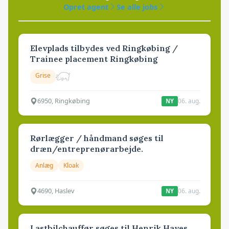
Opret agent
Se alle jobs
Elevplads tilbydes ved Ringkøbing /
Trainee placement Ringkøbing
Grise
6950, Ringkøbing
06. aug.
NY
Rørlægger / håndmand søges til
dræn/entreprenørarbejde.
Anlæg
Kloak
4690, Haslev
06. aug.
NY
Lastbilchauffør søges til Henrik Haves