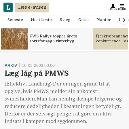
Læs e-avisen
LOGIN
MENU
Seneste
Mest læste
Kvæg
Grise
Planter
Mask
KWS Rallys topper årets
Fjerkræbranchen:
sortsforsøg i vinterbyg
konkurrence- og
ARKIV
10-03-2003 00:00
Læg låg på PMWS
(Effektivt Landbrug) Der er ingen grund til at
opgive, hvis PMWS melder sin ankomst i
svinestalden. Man kan nemlig dæmpe følgerne og
reducere dødeligheden i besætningen betydeligt.
Derfor er der selvsagt penge i at gøre en aktiv
indsats i kampen mod sygdommen.