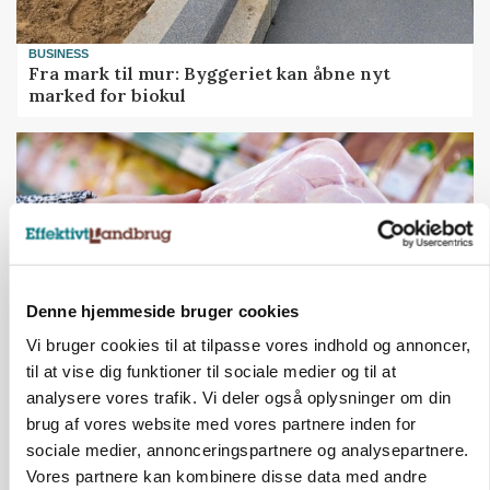
BUSINESS
Fra mark til mur: Byggeriet kan åbne nyt
marked for biokul
Denne hjemmeside bruger cookies
Vi bruger cookies til at tilpasse vores indhold og annoncer,
til at vise dig funktioner til sociale medier og til at
analysere vores trafik. Vi deler også oplysninger om din
MARKEDSFOKUS
Prisgab på 20 kroner pr. kg vokser: Polsk kylling
brug af vores website med vores partnere inden for
presser markedet
sociale medier, annonceringspartnere og analysepartnere.
Vores partnere kan kombinere disse data med andre