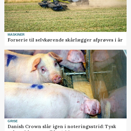
MASKINER
Forserie til selvkørende skårlægger afprøves i år
GRISE
Danish Crown slår igen i noteringsstrid: Tysk