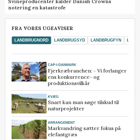
Svineproducenter kalder Danish Crowns
notering en katastrofe
FRA VORES UGEAVISER
LANDBRUGNORD
LANDBRUGSYD
LANDBRUGFYN
LAND
CAP-I-DANMARK
Fjerkræbranchen: - Vi forlanger
ens konkurrence- og
produktionsvilkår
KVÆG
Snart kan man søge tilskud til
naturprojekter
ARRANGEMENT
Markvandring sætter fokus på
elefantgræs