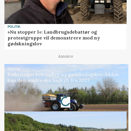
POLITIK
»Nu stopper I«: Landbrugsdebattør og
protestgruppe vil demonstrere mod ny
gødskningslov
Annonce
POLITIK
Folketinget behandler ny gødskningslov: Sådan
kan den ændre din bedrift fra 2027
Loading...
Annonce