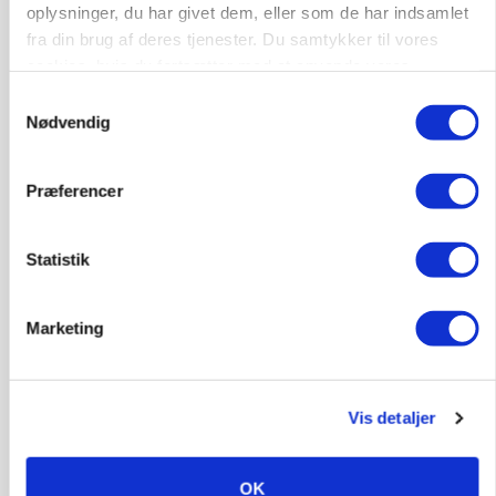
oplysninger, du har givet dem, eller som de har indsamlet
fra din brug af deres tjenester. Du samtykker til vores
cookies, hvis du fortsætter med at anvende vores
hjemmeside.
Samtykkevalg
Nødvendig
Præferencer
Statistik
BUSINESS
Ejer eller medejer? Nyt tv-format udfordrer
landbrugets ejerstruktur
Loading...
Marketing
Annonce
Vis detaljer
OK