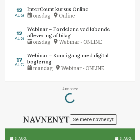
InterCount kursus Online
12
AUG
onsdag
Online
Webinar – Fordelene ved løbende
12
aflevering af bilag
AUG
onsdag
Webinar - ONLINE
Webinar – Kom i gang med digital
17
bogføring
AUG
mandag
Webinar - ONLINE
Loading...
Annonce
NAVNENYT
Se mere navnenyt
3. AUG.
3. AUG.