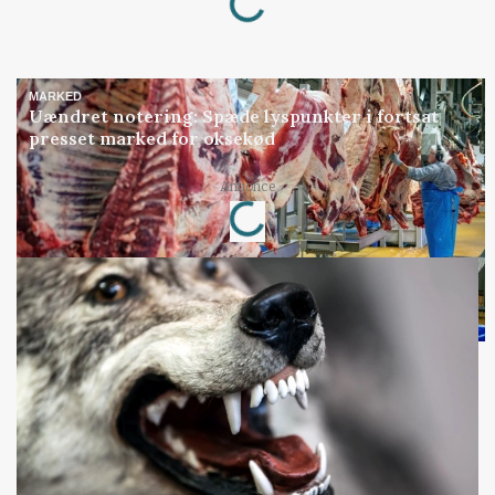
MARKED
Uændret notering: Spæde lyspunkter i fortsat
presset marked for oksekød
Loading...
Annonce