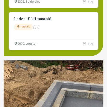
6392, Bolderslev
03. aug.
Leder til klimastald
Klimastald
9670, Løgstør
03. aug.