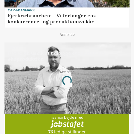
CAP-I-DANMARK
Fjerkræbranchen: - Vi forlanger ens
konkurrence- og produktionsvilkår
Annonce
LEDER
Det er en uskik at udlægge et røgslør om
økoproduktion
Annonce
Loading...
Jobs
i samarbejde med
76
ledige stillinger