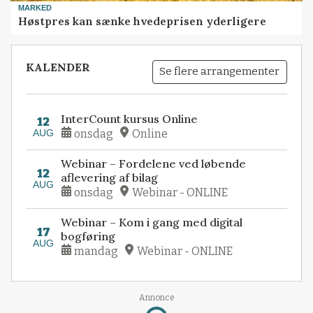
MARKED
Høstpres kan sænke hvedeprisen yderligere
KALENDER
Se flere arrangementer
InterCount kursus Online
12
AUG
onsdag
Online
Webinar – Fordelene ved løbende
12
aflevering af bilag
AUG
onsdag
Webinar - ONLINE
Webinar – Kom i gang med digital
17
bogføring
AUG
mandag
Webinar - ONLINE
Annonce