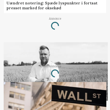
Uændret notering: Spæde lyspunkter i fortsat
presset marked for oksekød
Annonce
Loading...
LEDER
Det er en uskik at udlægge et røgslør om
økoproduktion
Annonce
Loading...