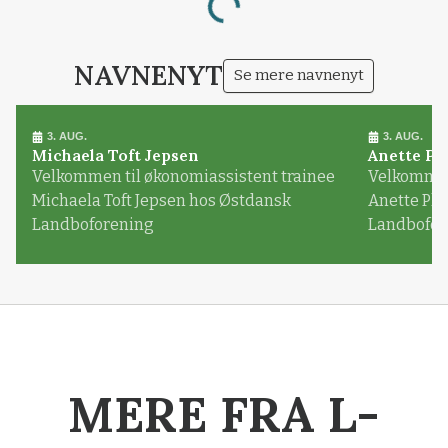
Loading...
NAVNENYT
Se mere navnenyt
3. AUG.
3. AUG.
Michaela Toft Jepsen
Anette Pl
Velkommen til økonomiassistent trainee
Velkommen 
Michaela Toft Jepsen hos Østdansk
Anette Pl
Landboforening
Landbofor
MERE FRA L-