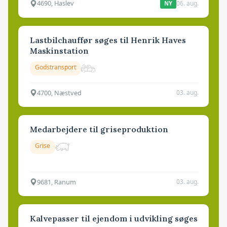
4690, Haslev
06. aug.
NY
Lastbilchauffør søges til Henrik Haves
Maskinstation
Godstransport
4700, Næstved
03. aug.
Medarbejdere til griseproduktion
Grise
9681, Ranum
03. aug.
Kalvepasser til ejendom i udvikling søges