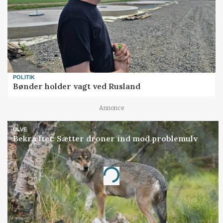
POLITIK
Bønder holder vagt ved Rusland
Annonce
ULVE
Bekræftet: Sætter droner ind mod problemulv
Annonce
Loading...
Jobs