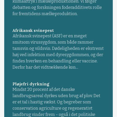
klimaaftryk i mælkeproduktionen. Vi følger
debatten og forskningen foderadditivets rolle
for fremtidens mælkeproduktion.
Afrikansk svinepest
Afrikansk svinepest (ASF) er en meget
smitsom virussygdom, som både rammer
tamsvin og vildsvin. Dødeligheden er ekstremt
høj ved infektion med dyresygdommen, og der
findes hverken en behandling eller vaccine.
Derfor har det vidtrækkende kon...
Pløjefri dyrkning
Mindst 20 procent af det danske
landbrugsareal dyrkes uden brug af plov. Det
er et tal i hastig vækst. Og begreber som
conservation agriculture og regenerativt
landbrug vinder frem – også i det politiske