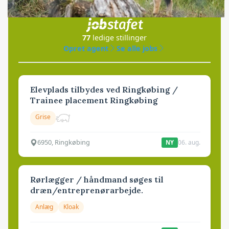
i samarbejde med
77
ledige stillinger
Opret agent
Se alle jobs
Elevplads tilbydes ved Ringkøbing /
Trainee placement Ringkøbing
Grise
6950, Ringkøbing
06. aug.
NY
Rørlægger / håndmand søges til
dræn/entreprenørarbejde.
Anlæg
Kloak