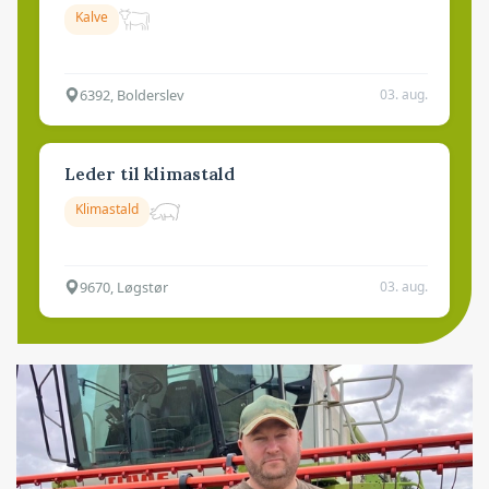
Kalve
6392, Bolderslev
03. aug.
Leder til klimastald
Klimastald
9670, Løgstør
03. aug.