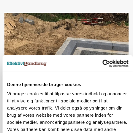
Denne hjemmeside bruger cookies
BUSINESS
Fra mark til mur: Byggeriet kan åbne nyt
Vi bruger cookies til at tilpasse vores indhold og annoncer,
marked for biokul
til at vise dig funktioner til sociale medier og til at
analysere vores trafik. Vi deler også oplysninger om din
Annonce
brug af vores website med vores partnere inden for
sociale medier, annonceringspartnere og analysepartnere.
Vores partnere kan kombinere disse data med andre