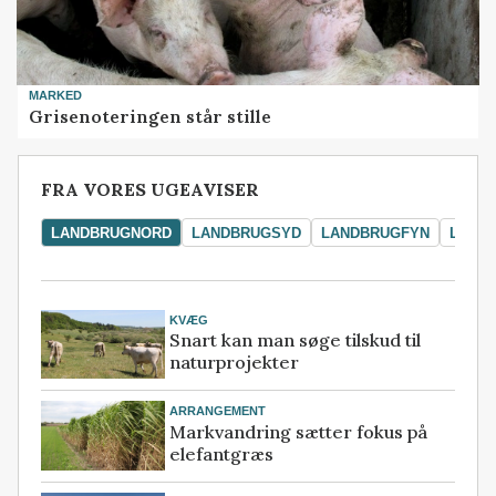
MARKED
Grisenoteringen står stille
FRA VORES UGEAVISER
LANDBRUGNORD
LANDBRUGSYD
LANDBRUGFYN
LAND
KVÆG
Snart kan man søge tilskud til
naturprojekter
ARRANGEMENT
Markvandring sætter fokus på
elefantgræs