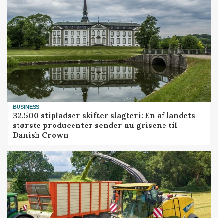
BUSINESS
32.500 stipladser skifter slagteri: En af landets
største producenter sender nu grisene til
Danish Crown