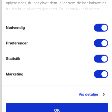
oplysninger, du har givet dem, eller som de har indsamlet
fra din brug af deres tjenester. Du samtykker til vores
cookies, hvis du fortsætter med at anvende vores
hjemmeside.
Samtykkevalg
Nødvendig
Præferencer
POLITIK
»Nu stopper I«: Landbrugsdebattør og
protestgruppe vil demonstrere mod ny
Statistik
gødskningslov
Annonce
Marketing
POLITIK
Folketinget behandler ny gødskningslov: Sådan
kan den ændre din bedrift fra 2027
Vis detaljer
Annonce
OK