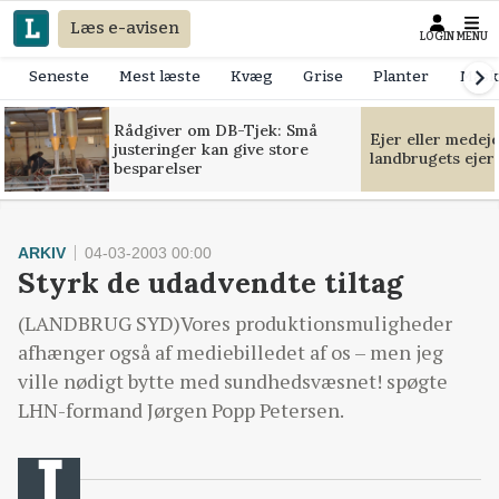
Læs e-avisen
LOGIN
MENU
Seneste
Mest læste
Kvæg
Grise
Planter
Mask
Rådgiver om DB-Tjek: Små
Ejer eller medej
justeringer kan give store
landbrugets ejer
besparelser
ARKIV
04-03-2003 00:00
Styrk de udadvendte tiltag
(LANDBRUG SYD)Vores produktionsmuligheder
afhænger også af mediebilledet af os – men jeg
ville nødigt bytte med sundhedsvæsnet! spøgte
LHN-formand Jørgen Popp Petersen.