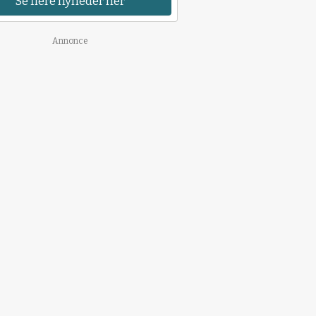
Se flere nyheder her
Annonce