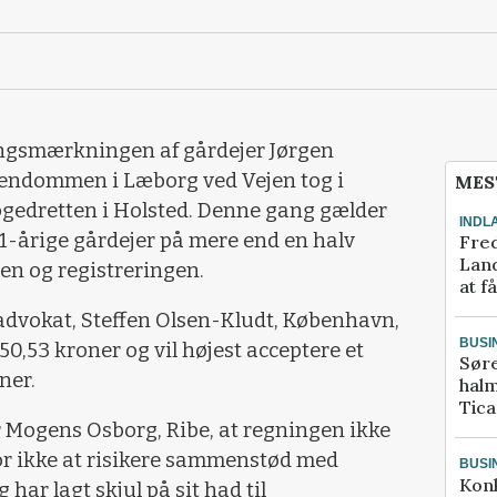
vangsmærkningen af gårdejer Jørgen
jendommen i Læborg ved Vejen tog i
MES
fogedretten i Holsted. Denne gang gælder
INDL
 71-årige gårdejer på mere end en halv
Fred
Land
en og registreringen.
at f
advokat, Steffen Olsen-Kludt, København,
BUSI
150,53 kroner og vil højest acceptere et
Sør
ner.
halm
Tic
Mogens Osborg, Ribe, at regningen ikke
r ikke at risikere sammenstød med
BUSI
Kon
 har lagt skjul på sit had til