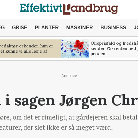
ÆG
GRISE
PLANTER
MASKINER
BUSINESS
J
Olieprisfald og fredsh
predaktør erkender, hun er
sender F5-renten ned 
et kunne vi alle lære af
procent
Annonce
l i sagen Jørgen Ch
øre, om det er rimeligt, at gårdejeren skal beta
aturer, der slet ikke er så meget værd.