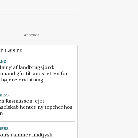
Annonce
T LÆSTE
AND
ning af landbrugsjord:
mand går til landsretten for
å højere erstatning
NESS
en Rasmussen-ejet
selskab henter ny topchef hos
an
NESS
kurs rammer midtjysk