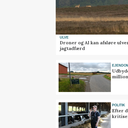
ULVE
Droner og AI kan afsløre ulve
jagtadfærd
EJENDO
Udbyde
million
POLITIK
Efter 
kritis