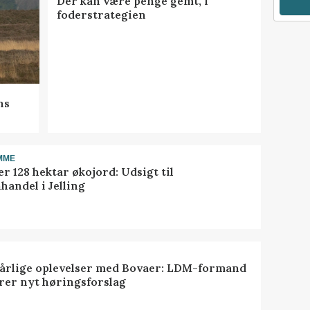
Der kan være penge gemt, i
foderstrategien
ns
MME
r 128 hektar økojord: Udsigt til
handel i Jelling
dårlige oplevelser med Bovaer: LDM-formand
erer nyt høringsforslag