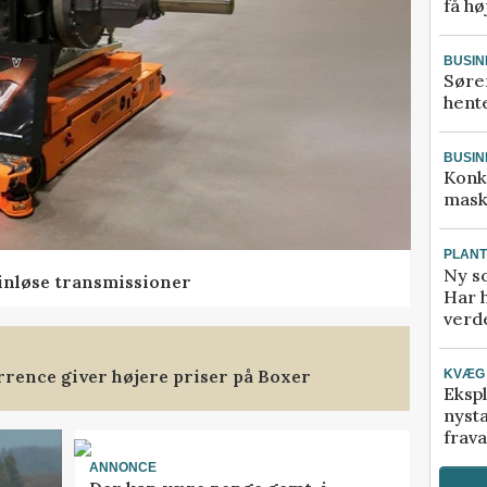
få hø
BUSIN
Søre
hente
BUSIN
Konk
mask
PLAN
Ny so
rinløse transmissioner
Har 
verde
rence giver højere priser på Boxer
KVÆG
Ekspl
nyst
frava
ANNONCE