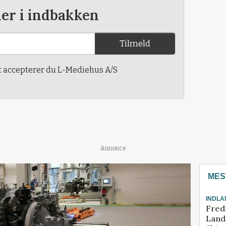
der i indbakken
Tilmeld
t accepterer du L-Mediehus A/S
Annonce
MES
INDLA
Fred
Landm