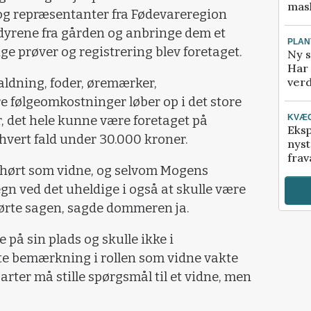
mask
 og repræsentanter fra Fødevareregion
e dyrene fra gården og anbringe dem et
PLAN
ge prøver og registrering blev foretaget.
Ny s
Har 
verd
aldning, foder, øremærker,
 følgeomkostninger løber op i det store
KVÆ
, det hele kunne være foretaget på
Eksp
 hvert fald under 30.000 kroner.
nyst
frav
hørt som vidne, og selvom Mogens
gn ved det uheldige i også at skulle være
førte sagen, sagde dommeren ja.
på sin plads og skulle ikke i
te bemærkning i rollen som vidne vakte
parter må stille spørgsmål til et vidne, men