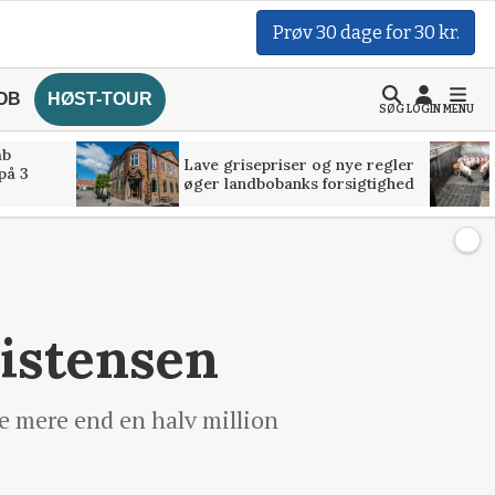
Prøv 30 dage for 30 kr.
OB
HØST-TOUR
SØG
LOGIN
MENU
åb
Lave grisepriser og nye regler
på 3
øger landbobanks forsigtighed
ristensen
le mere end en halv million