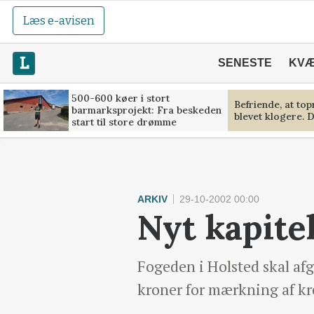
Læs e-avisen
SENESTE
KV
500-600 køer i stort
Befriende, at to
barmarksprojekt: Fra beskeden
blevet klogere. D
start til store drømme
ARKIV
29-10-2002 00:00
Nyt kapite
Fogeden i Holsted skal afg
kroner for mærkning af kre