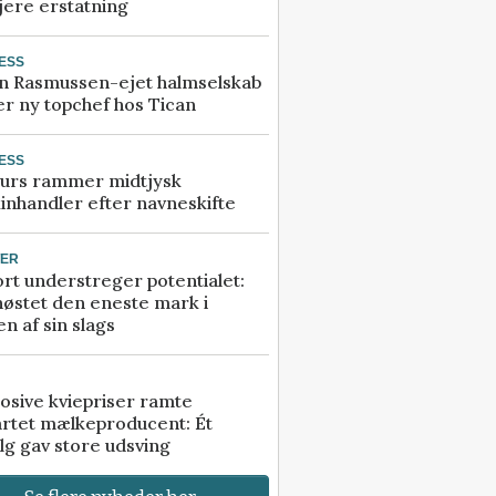
jere erstatning
ESS
n Rasmussen-ejet halmselskab
r ny topchef hos Tican
ESS
urs rammer midtjysk
inhandler efter navneskifte
TER
rt understreger potentialet:
høstet den eneste mark i
n af sin slags
osive kviepriser ramte
artet mælkeproducent: Ét
lg gav store udsving