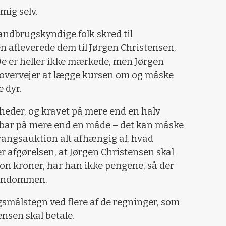
mig selv.
andbrugskyndige folk skred til
n afleverede dem til Jørgen Christensen,
 De er heller ikke mærkede, men Jørgen
u overvejer at lægge kursen om og måske
e dyr.
heder, og kravet på mere end en halv
stbar på mere end en måde – det kan måske
vangsauktion alt afhængig af, hvad
ver afgørelsen, at Jørgen Christensen skal
ion kroner, har han ikke pengene, så der
ejendommen.
smålstegn ved flere af de regninger, som
ensen skal betale.