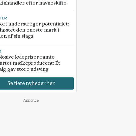
inhandler efter navneskifte
TER
ort understreger potentialet:
høstet den eneste mark i
en af sin slags
G
losive kviepriser ramte
artet mælkeproducent: Ét
alg gav store udsving
Se flere nyheder her
Annonce