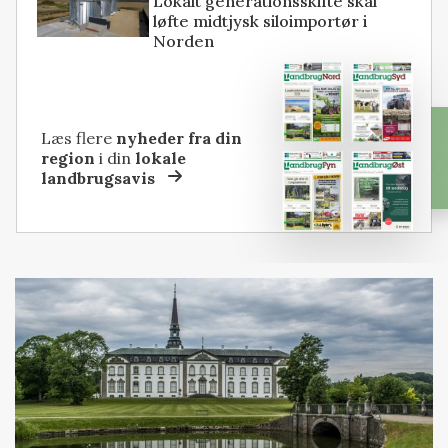
Lokalt generationsskifte skal
løfte midtjysk siloimportør i
Norden
Læs flere
nyheder fra din
region
i din
lokale
landbrugsavis