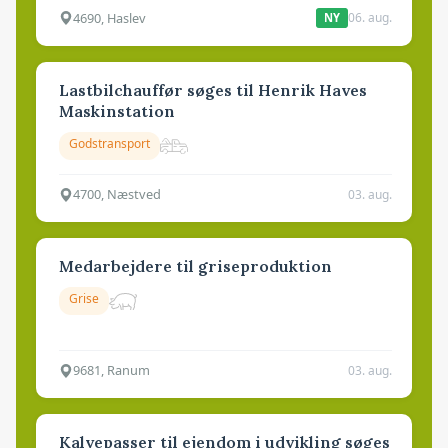
4690, Haslev
06. aug.
NY
Lastbilchauffør søges til Henrik Haves
Maskinstation
Godstransport
4700, Næstved
03. aug.
Medarbejdere til griseproduktion
Grise
9681, Ranum
03. aug.
Kalvepasser til ejendom i udvikling søges