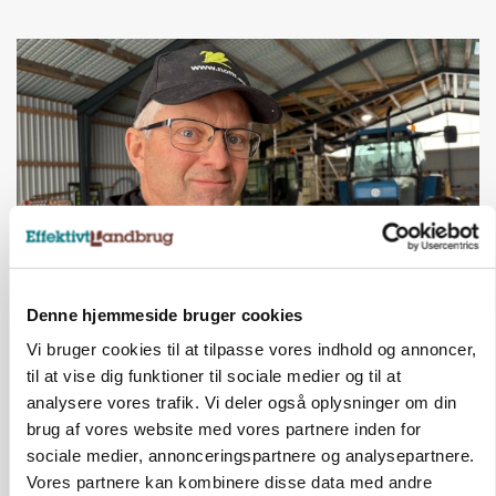
POLITIK
Denne hjemmeside bruger cookies
»Nu stopper I«: Landbrugsdebattør og
Vi bruger cookies til at tilpasse vores indhold og annoncer,
protestgruppe vil demonstrere mod ny
gødskningslov
til at vise dig funktioner til sociale medier og til at
analysere vores trafik. Vi deler også oplysninger om din
Annonce
brug af vores website med vores partnere inden for
sociale medier, annonceringspartnere og analysepartnere.
Vores partnere kan kombinere disse data med andre