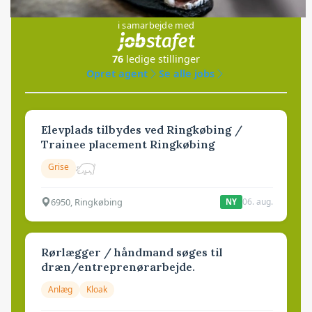
Jobs
i samarbejde med
76
ledige stillinger
Opret agent
Se alle jobs
Elevplads tilbydes ved Ringkøbing /
Trainee placement Ringkøbing
Grise
6950, Ringkøbing
06. aug.
NY
Rørlægger / håndmand søges til
dræn/entreprenørarbejde.
Anlæg
Kloak