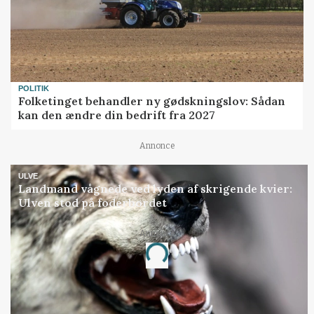
POLITIK
Folketinget behandler ny gødskningslov: Sådan
kan den ændre din bedrift fra 2027
Annonce
ULVE
Landmand vågnede ved lyden af skrigende kvier:
Ulven stod på foderbordet
Annonce
Loading...