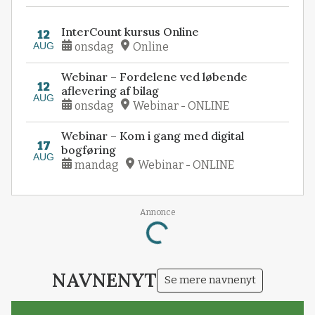
InterCount kursus Online
12
AUG
onsdag
Online
Webinar – Fordelene ved løbende
12
aflevering af bilag
AUG
onsdag
Webinar - ONLINE
Webinar – Kom i gang med digital
17
bogføring
AUG
mandag
Webinar - ONLINE
Annonce
Loading...
NAVNENYT
Se mere navnenyt