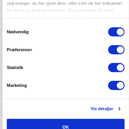
oplysninger, du har givet dem, eller som de har indsamlet
fra din brug af deres tjenester. Du samtykker til vores
cookies, hvis du fortsætter med at anvende vores
hjemmeside.
Samtykkevalg
Nødvendig
Præferencer
KVÆG
Snart kan man søge tilskud til naturprojekter
Statistik
Annonce
Marketing
PLANTER
Før såmaskinen kører: Her er efterårets største
skadedyrsrisici
Vis detaljer
Annonce
Loading...
OK