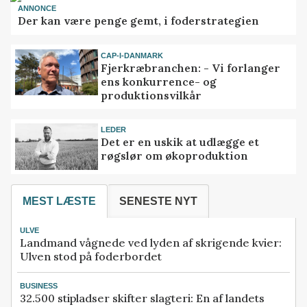
ANNONCE
Der kan være penge gemt, i foderstrategien
CAP-I-DANMARK
Fjerkræbranchen: - Vi forlanger
ens konkurrence- og
produktionsvilkår
LEDER
Det er en uskik at udlægge et
røgslør om økoproduktion
MEST LÆSTE
SENESTE NYT
ULVE
Landmand vågnede ved lyden af skrigende kvier:
Ulven stod på foderbordet
BUSINESS
32.500 stipladser skifter slagteri: En af landets