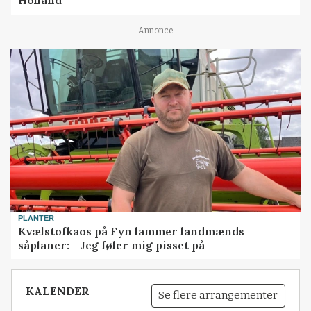
Holland
Annonce
PLANTER
Kvælstofkaos på Fyn lammer landmænds
såplaner: - Jeg føler mig pisset på
KALENDER
Se flere arrangementer