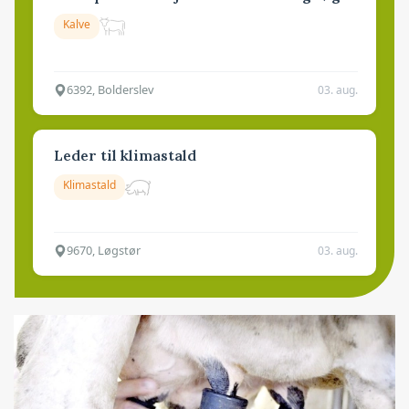
Kalve
6392, Bolderslev
03. aug.
Leder til klimastald
Klimastald
9670, Løgstør
03. aug.