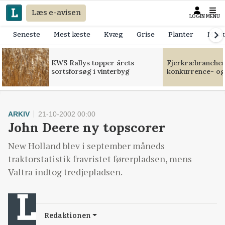
Læs e-avisen
LOGIN
MENU
Seneste
Mest læste
Kvæg
Grise
Planter
Mask
KWS Rallys topper årets
Fjerkræbranchen:
sortsforsøg i vinterbyg
konkurrence- og
ARKIV
21-10-2002 00:00
John Deere ny topscorer
New Holland blev i september måneds
traktorstatistik fravristet førerpladsen, mens
Valtra indtog tredjepladsen.
Redaktionen