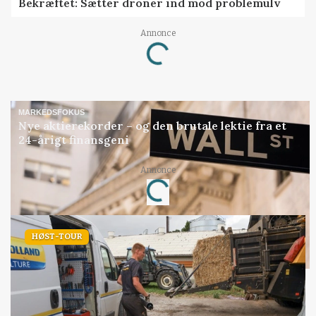
Bekræftet: Sætter droner ind mod problemulv
Annonce
Loading...
MARKEDSFOKUS
Nye aktierekorder – og den brutale lektie fra et
24-årigt finansgeni
Annonce
Loading...
HØST-TOUR