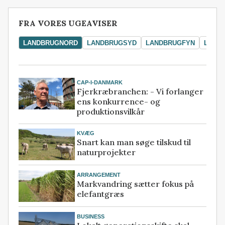
FRA VORES UGEAVISER
LANDBRUGNORD
LANDBRUGSYD
LANDBRUGFYN
LAND
CAP-I-DANMARK
Fjerkræbranchen: - Vi forlanger
ens konkurrence- og
produktionsvilkår
KVÆG
Snart kan man søge tilskud til
naturprojekter
ARRANGEMENT
Markvandring sætter fokus på
elefantgræs
BUSINESS