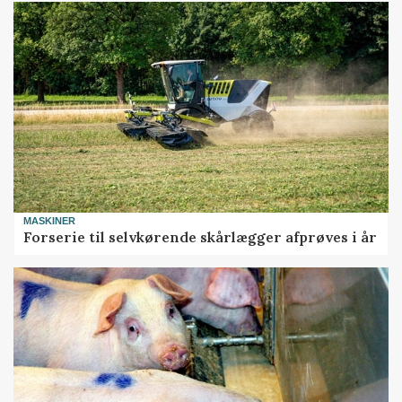
MASKINER
Forserie til selvkørende skårlægger afprøves i år