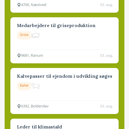
4700, Næstved
03. aug.
Medarbejdere til griseproduktion
Grise
9681, Ranum
03. aug.
Kalvepasser til ejendom i udvikling søges
Kalve
6392, Bolderslev
03. aug.
Leder til klimastald