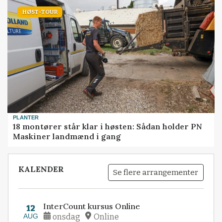
HØST-TOUR
PLANTER
18 montører står klar i høsten: Sådan holder PN
Maskiner landmænd i gang
KALENDER
Se flere arrangementer
InterCount kursus Online
12
AUG
onsdag
Online