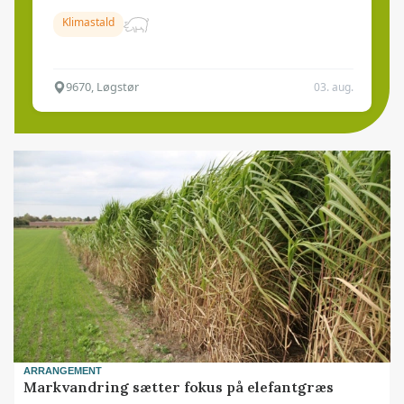
Klimastald
9670, Løgstør
03. aug.
ARRANGEMENT
Markvandring sætter fokus på elefantgræs