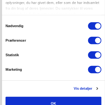
oplysninger, du har givet dem, eller som de har indsamlet
BUSINESS
fra din brug af deres tjenester. Du samtykker til vores
Fra mark til mur: Byggeriet kan åbne nyt
cookies, hvis du fortsætter med at anvende vores
marked for biokul
hjemmeside.
Samtykkevalg
Nødvendig
Præferencer
Statistik
Marketing
POLITIK
»Nu stopper I«: Landbrugsdebattør og
Vis detaljer
protestgruppe vil demonstrere mod ny
gødskningslov
OK