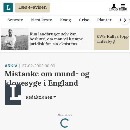
Læs e-avisen
LOGIN
MENU
Seneste
Mest læste
Kvæg
Grise
Planter
Mask
Kun landbruget selv kan
KWS Rallys toppe
beslutte, om man vil kæmpe
vinterbyg
juridisk for sin eksistens
ARKIV
27-02-2002 00:00
Mistanke om mund- og
klovesyge i England
Redaktionen
Loading...
Annonce