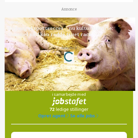
Annonce
GRISE
Engang eksportsucces – nu kulturhistorie:
Gammel sæd kan redde truet race
Loading...
Annonce
Jobs
i samarbejde med
72
ledige stillinger
Opret agent
Se alle jobs