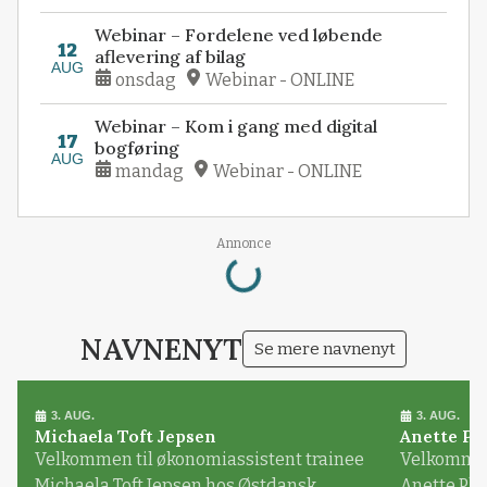
Webinar – Fordelene ved løbende
12
aflevering af bilag
AUG
onsdag
Webinar - ONLINE
Webinar – Kom i gang med digital
17
bogføring
AUG
mandag
Webinar - ONLINE
Annonce
Loading...
NAVNENYT
Se mere navnenyt
3. AUG.
3. AUG.
Michaela Toft Jepsen
Anette Pl
Velkommen til økonomiassistent trainee
Velkommen 
Michaela Toft Jepsen hos Østdansk
Anette Pl