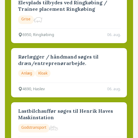
Elevplads tilbydes ved Ringkøbing /
Trainee placement Ringkøbing
Grise
6950, Ringkøbing
06. aug.
Rørlægger / håndmand søges til
dræn/entreprenørarbejde.
Anlæg
Kloak
4690, Haslev
06. aug.
Lastbilchauffør søges til Henrik Haves
Maskinstation
Godstransport