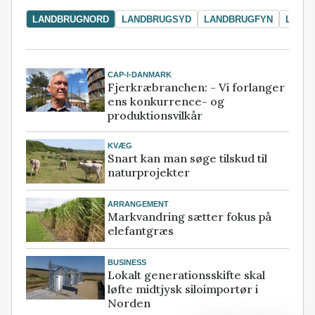
LANDBRUGNORD
LANDBRUGSYD
LANDBRUGFYN
LAND
CAP-I-DANMARK
Fjerkræbranchen: - Vi forlanger
ens konkurrence- og
produktionsvilkår
KVÆG
Snart kan man søge tilskud til
naturprojekter
ARRANGEMENT
Markvandring sætter fokus på
elefantgræs
BUSINESS
Lokalt generationsskifte skal
løfte midtjysk siloimportør i
Norden