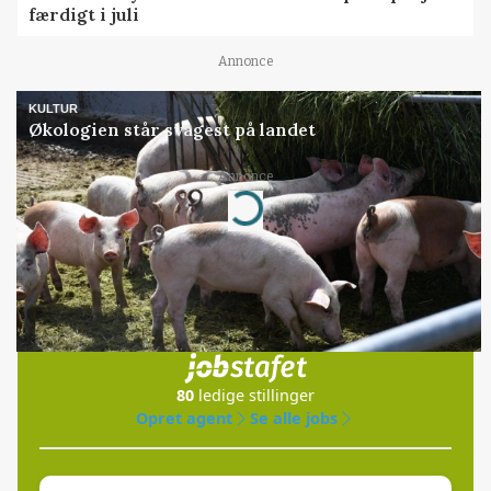
færdigt i juli
Annonce
KULTUR
Økologien står svagest på landet
Annonce
Loading...
Jobs
i samarbejde med
80
ledige stillinger
Opret agent
Se alle jobs