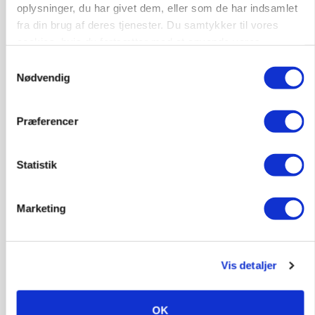
oplysninger, du har givet dem, eller som de har indsamlet
BUSINESS
Lave grisepriser og nye regler øger landbobanks
fra din brug af deres tjenester. Du samtykker til vores
forsigtighed
cookies, hvis du fortsætter med at anvende vores
hjemmeside.
Samtykkevalg
Annonce
Nødvendig
BUSINESS
Grambogård får oksekød på menuen hos
Præferencer
københavnsk restaurantkæde
Annonce
Statistik
Loading...
Marketing
HØST-TOUR
Vis detaljer
OK