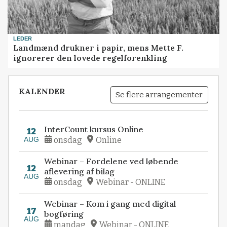
LEDER
Landmænd drukner i papir, mens Mette F.
ignorerer den lovede regelforenkling
KALENDER
Se flere arrangementer
InterCount kursus Online
12
AUG
onsdag
Online
Webinar – Fordelene ved løbende
12
aflevering af bilag
AUG
onsdag
Webinar - ONLINE
Webinar – Kom i gang med digital
17
bogføring
AUG
mandag
Webinar - ONLINE