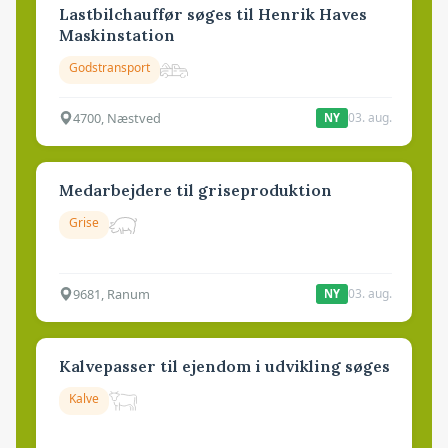
Lastbilchauffør søges til Henrik Haves
Maskinstation
Godstransport
4700, Næstved
03. aug.
NY
Medarbejdere til griseproduktion
Grise
9681, Ranum
03. aug.
NY
Kalvepasser til ejendom i udvikling søges
Kalve