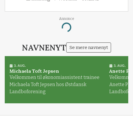
Annonce
Loading...
NAVNENYT
Se mere navnenyt
3. AUG.
3. AUG.
Michaela Toft Jepsen
Anette Pl
Velkommen til økonomiassistent trainee
Velkommen 
Michaela Toft Jepsen hos Østdansk
Anette Pl
Landboforening
Landbofor