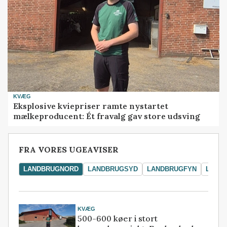
KVÆG
Eksplosive kviepriser ramte nystartet
mælkeproducent: Ét fravalg gav store udsving
FRA VORES UGEAVISER
LANDBRUGNORD
LANDBRUGSYD
LANDBRUGFYN
LAND
KVÆG
500-600 køer i stort