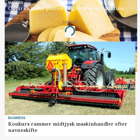
MARKED
Opturen taber pusten på global mejeriauktion
Annonce
Loading...
BUSINESS
Konkurs rammer midtjysk maskinhandler efter
navneskifte