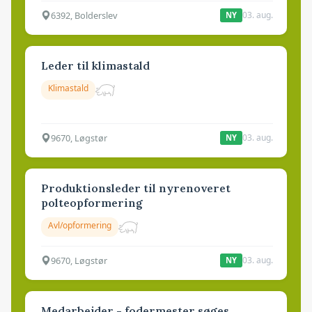
6392, Bolderslev
03. aug.
NY
Leder til klimastald
Klimastald
9670, Løgstør
03. aug.
NY
Produktionsleder til nyrenoveret
polteopformering
Avl/opformering
9670, Løgstør
03. aug.
NY
Medarbejder - fodermester søges