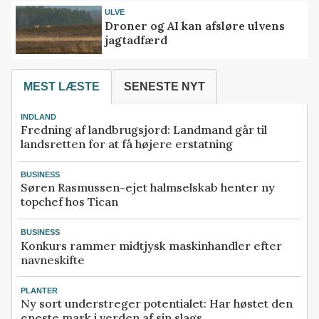
ULVE
Droner og AI kan afsløre ulvens
jagtadfærd
MEST LÆSTE
SENESTE NYT
INDLAND
Fredning af landbrugsjord: Landmand går til
landsretten for at få højere erstatning
BUSINESS
Søren Rasmussen-ejet halmselskab henter ny
topchef hos Tican
BUSINESS
Konkurs rammer midtjysk maskinhandler efter
navneskifte
PLANTER
Ny sort understreger potentialet: Har høstet den
eneste mark i verden af sin slags