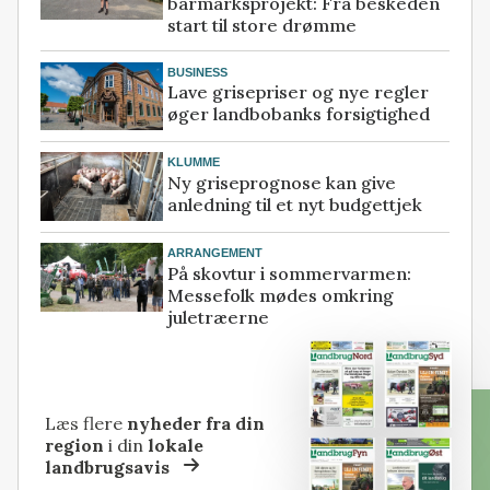
barmarksprojekt: Fra beskeden
start til store drømme
BUSINESS
Lave grisepriser og nye regler
øger landbobanks forsigtighed
KLUMME
Ny griseprognose kan give
anledning til et nyt budgettjek
ARRANGEMENT
På skovtur i sommervarmen:
Messefolk mødes omkring
juletræerne
Læs flere
nyheder fra din
region
i din
lokale
landbrugsavis