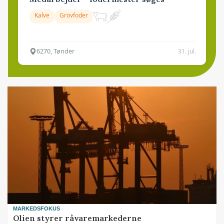
Kalve
Grovfoder
6270, Tønder
31. jul.
MARKEDSFOKUS
Olien styrer råvaremarkederne