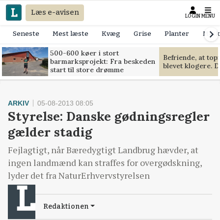
Læs e-avisen
LOGIN
MENU
Seneste
Mest læste
Kvæg
Grise
Planter
Mask
500-600 køer i stort
Befriende, at to
barmarksprojekt: Fra beskeden
blevet klogere. D
start til store drømme
ARKIV
05-08-2013 08:05
Styrelse: Danske gødningsregler
gælder stadig
Fejlagtigt, når Bæredygtigt Landbrug hævder, at
ingen landmænd kan straffes for overgødskning,
lyder det fra NaturErhvervstyrelsen
Redaktionen