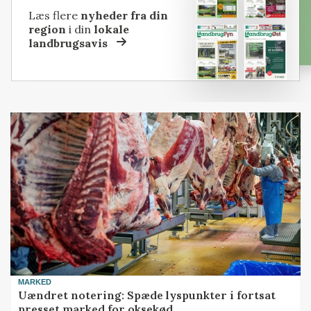
Læs flere
nyheder fra din
region
i din
lokale
landbrugsavis
MARKED
Uændret notering: Spæde lyspunkter i fortsat
presset marked for oksekød