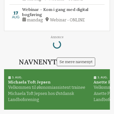
Webinar – Kom i gang med digital
17
bogføring
AUG
mandag
Webinar - ONLINE
Loading...
Annonce
NAVNENYT
Se mere navnenyt
3. AUG.
3. AUG.
Michaela Toft Jepsen
Anette Pl
Velkommen til økonomiassistent trainee
Velkommen 
Michaela Toft Jepsen hos Østdansk
Anette Pl
Landboforening
Landbofor