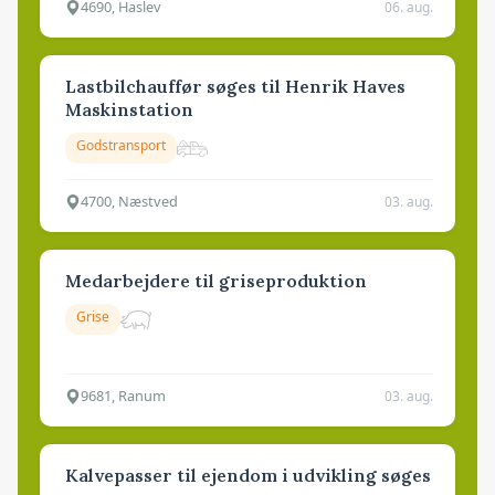
4690, Haslev
06. aug.
Lastbilchauffør søges til Henrik Haves
Maskinstation
Godstransport
4700, Næstved
03. aug.
Medarbejdere til griseproduktion
Grise
9681, Ranum
03. aug.
Kalvepasser til ejendom i udvikling søges