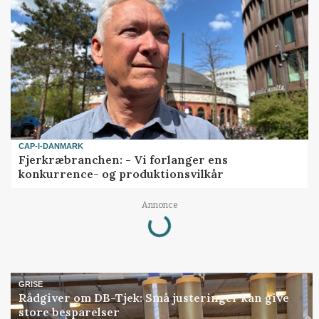
CAP-I-DANMARK
Fjerkræbranchen: - Vi forlanger ens
konkurrence- og produktionsvilkår
Loading...
Annonce
GRISE
Rådgiver om DB-Tjek: Små justeringer kan give
store besparelser