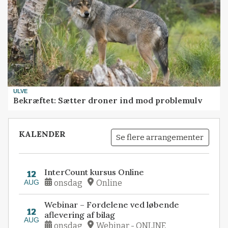
ULVE
Bekræftet: Sætter droner ind mod problemulv
KALENDER
Se flere arrangementer
InterCount kursus Online
12
AUG
onsdag
Online
Webinar – Fordelene ved løbende
12
aflevering af bilag
AUG
onsdag
Webinar - ONLINE