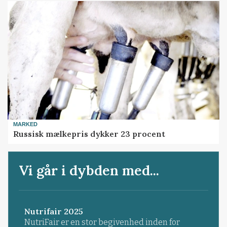
MARKED
Russisk mælkepris dykker 23 procent
Vi går i dybden med...
Nutrifair 2025
NutriFair er en stor begivenhed inden for