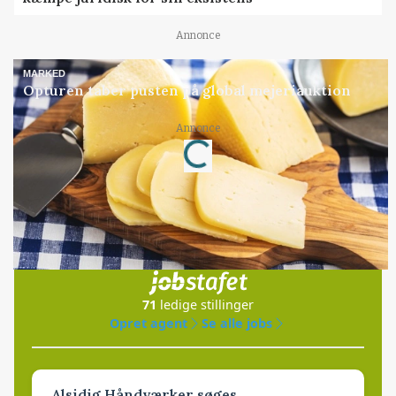
Annonce
MARKED
Opturen taber pusten på global mejeriauktion
Annonce
Loading...
Jobs
i samarbejde med
71
ledige stillinger
Opret agent
Se alle jobs
Alsidig Håndværker søges