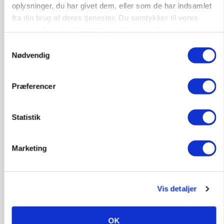
oplysninger, du har givet dem, eller som de har indsamlet
fra din brug af deres tjenester. Du samtykker til vores
cookies, hvis du fortsætter med at anvende vores
MARKED
hjemmeside.
Tysk industri trodser energipres og kinesisk
Samtykkevalg
konkurrence
Nødvendig
Annonce
Præferencer
Statistik
Marketing
Vis detaljer
MARKED
Fugleinfluenza: Udvikling vækker bekymring hos
OK