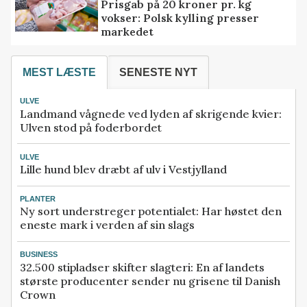
Prisgab på 20 kroner pr. kg
vokser: Polsk kylling presser
markedet
MEST LÆSTE
SENESTE NYT
ULVE
Landmand vågnede ved lyden af skrigende kvier:
Ulven stod på foderbordet
ULVE
Lille hund blev dræbt af ulv i Vestjylland
PLANTER
Ny sort understreger potentialet: Har høstet den
eneste mark i verden af sin slags
BUSINESS
32.500 stipladser skifter slagteri: En af landets
største producenter sender nu grisene til Danish
Crown