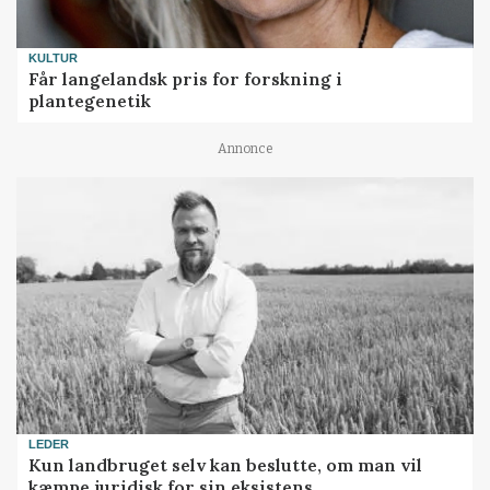
KULTUR
Får langelandsk pris for forskning i
plantegenetik
Annonce
LEDER
Kun landbruget selv kan beslutte, om man vil
kæmpe juridisk for sin eksistens