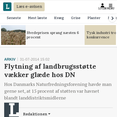
Læs e-avisen
LOGIN
MENU
Seneste
Mest læste
Kvæg
Grise
Planter
Mask
Hvedeprisen sprang næsten 6
Tysk industri tr
procent
konkurrence
ARKIV
31-07-2014 15:02
Flytning af landbrugsstøtte
vækker glæde hos DN
Hos Danmarks Naturfredningsforening havde man
gerne set, at 15 procent af støtten var havnet
blandt landdistriktsmidlerne
Redaktionen