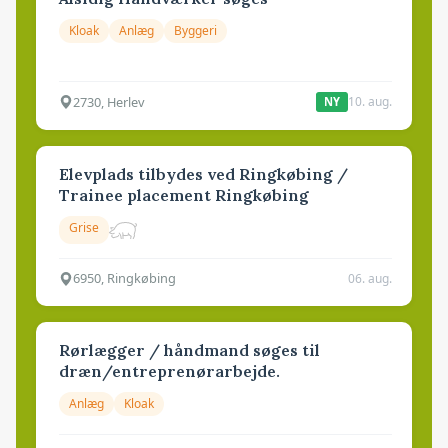
Kloak
Anlæg
Byggeri
2730, Herlev
10. aug.
NY
Elevplads tilbydes ved Ringkøbing /
Trainee placement Ringkøbing
Grise
6950, Ringkøbing
06. aug.
Rørlægger / håndmand søges til
dræn/entreprenørarbejde.
Anlæg
Kloak