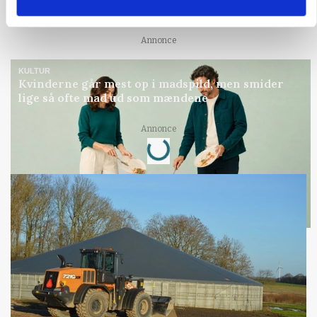
europæiske husdyrbrugere
Annonce
KULTUR
Kvinderne går mest op i madspild, men smider
lige så ofte mad ud som mændene
Loading...
Annonce