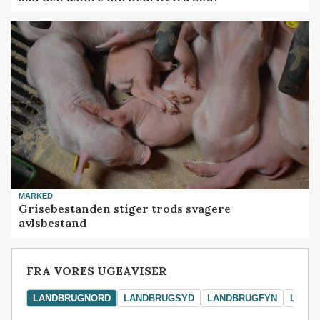
MARKED
Grisebestanden stiger trods svagere
avlsbestand
FRA VORES UGEAVISER
LANDBRUGNORD
LANDBRUGSYD
LANDBRUGFYN
LAND