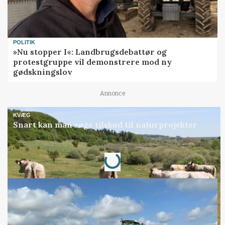
POLITIK
»Nu stopper I«: Landbrugsdebattør og
protestgruppe vil demonstrere mod ny
gødskningslov
Annonce
KVÆG
Snart kan man søge tilskud til naturprojekter
Annonce
Loading...