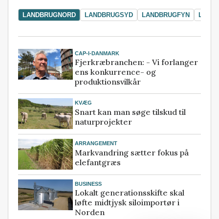
LANDBRUGNORD
LANDBRUGSYD
LANDBRUGFYN
LAND
CAP-I-DANMARK
Fjerkræbranchen: - Vi forlanger
ens konkurrence- og
produktionsvilkår
KVÆG
Snart kan man søge tilskud til
naturprojekter
ARRANGEMENT
Markvandring sætter fokus på
elefantgræs
BUSINESS
Lokalt generationsskifte skal
løfte midtjysk siloimportør i
Norden