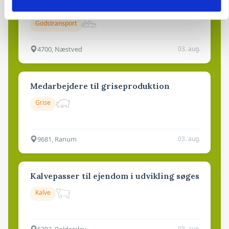
Maskinstation
Godstransport
4700, Næstved
03. aug.
Medarbejdere til griseproduktion
Grise
9681, Ranum
03. aug.
Kalvepasser til ejendom i udvikling søges
Kalve
6392, Bolderslev
03. aug.