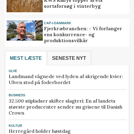
KWS Rallys topper årets
sortsforsøg i vinterbyg
CAP-I-DANMARK
Fjerkræbranchen: - Vi forlanger
ens konkurrence- og
produktionsvilkår
MEST LÆSTE
SENESTE NYT
ULVE
Landmand vågnede ved lyden af skrigende kvier:
Ulven stod på foderbordet
BUSINESS
32.500 stipladser skifter slagteri: En af landets
største producenter sender nu grisene til Danish
Crown
KULTUR
Herregård holder høstdag