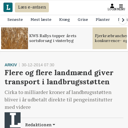
Læs e-avisen
LOGIN
MENU
Seneste
Mest læste
Kvæg
Grise
Planter
Mask
KWS Rallys topper årets
Fjerkræbranchen:
sortsforsøg i vinterbyg
konkurrence- og
ARKIV
30-12-2014 07:30
Flere og flere landmænd giver
transport i landbrugsstøtten
Cirka to milliarder kroner af landbrugsstøtten
bliver i år udbetalt direkte til pengeinstitutter
med videre
Redaktionen