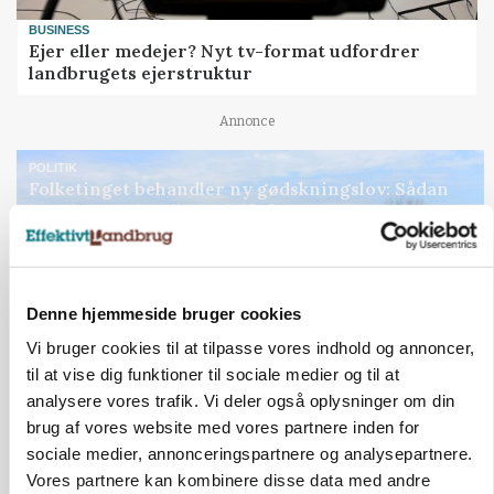
BUSINESS
Ejer eller medejer? Nyt tv-format udfordrer
landbrugets ejerstruktur
Annonce
POLITIK
Folketinget behandler ny gødskningslov: Sådan
kan den ændre din bedrift fra 2027
Loading...
Annonce
Denne hjemmeside bruger cookies
Vi bruger cookies til at tilpasse vores indhold og annoncer,
Jobs
til at vise dig funktioner til sociale medier og til at
analysere vores trafik. Vi deler også oplysninger om din
i samarbejde med
brug af vores website med vores partnere inden for
sociale medier, annonceringspartnere og analysepartnere.
76
ledige stillinger
Vores partnere kan kombinere disse data med andre