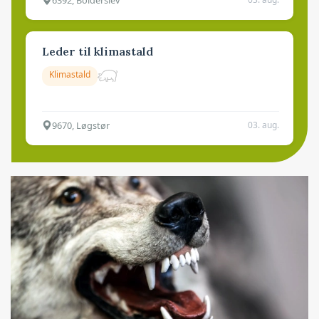
Leder til klimastald
Klimastald
9670, Løgstør
03. aug.