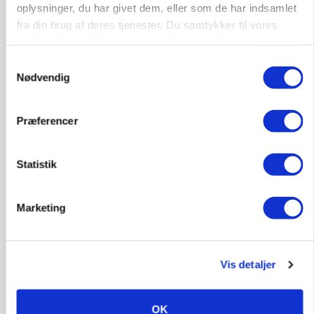
Opret agent
Se alle jobs
oplysninger, du har givet dem, eller som de har indsamlet
fra din brug af deres tjenester. Du samtykker til vores
cookies, hvis du fortsætter med at anvende vores
hjemmeside.
Elevplads tilbydes ved Ringkøbing /
Samtykkevalg
Trainee placement Ringkøbing
Nødvendig
Grise
Præferencer
6950, Ringkøbing
06. aug.
NY
Statistik
Rørlægger / håndmand søges til
dræn/entreprenørarbejde.
Marketing
Anlæg
Kloak
4690, Haslev
06. aug.
NY
Vis detaljer
Lastbilchauffør søges til Henrik Haves
OK