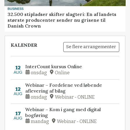
BUSINESS
32.500 stipladser skifter slagteri: En af landets
største producenter sender nu grisene til
Danish Crown
KALENDER
Se flere arrangementer
InterCount kursus Online
12
AUG
onsdag
Online
Webinar – Fordelene ved løbende
12
aflevering af bilag
AUG
onsdag
Webinar - ONLINE
Webinar – Kom i gang med digital
17
bogføring
AUG
mandag
Webinar - ONLINE