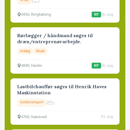
6950, Ringkøbing
06. aug.
NY
Rørlægger / håndmand søges til
dræn/entreprenørarbejde.
Anlæg
Kloak
4690, Haslev
06. aug.
NY
Lastbilchauffør søges til Henrik Haves
Maskinstation
Godstransport
4700, Næstved
03. aug.