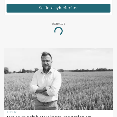
Se flere nyheder her
Annonce
Loading...
LEDER
Det er en uskik at udlægge et røgslør om