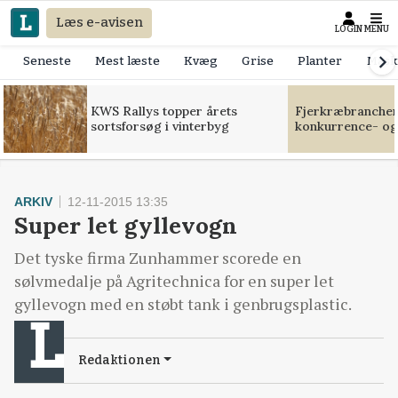
Læs e-avisen
LOGIN
MENU
Seneste
Mest læste
Kvæg
Grise
Planter
Mask
KWS Rallys topper årets
Fjerkræbranchen:
sortsforsøg i vinterbyg
konkurrence- og
ARKIV
12-11-2015 13:35
Super let gyllevogn
Det tyske firma Zunhammer scorede en
sølvmedalje på Agritechnica for en super let
gyllevogn med en støbt tank i genbrugsplastic.
Redaktionen