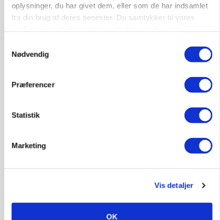
oplysninger, du har givet dem, eller som de har indsamlet
PLANTER
Før såmaskinen kører: Her er efterårets største
fra din brug af deres tjenester. Du samtykker til vores
skadedyrsrisici
cookies, hvis du fortsætter med at anvende vores
hjemmeside.
Samtykkevalg
Nødvendig
Præferencer
Statistik
Marketing
MARKED
Grisebestanden stiger trods svagere
avlsbestand
Vis detaljer
OK