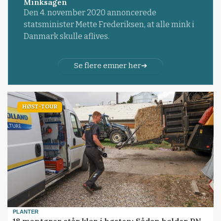
Minksagen
Den 4. november 2020 annoncerede
statsminister Mette Frederiksen, at alle mink i
Danmark skulle aflives.
Se flere emner her
HØST-TOUR
PLANTER
18 montører står klar i høsten: Sådan holder PN