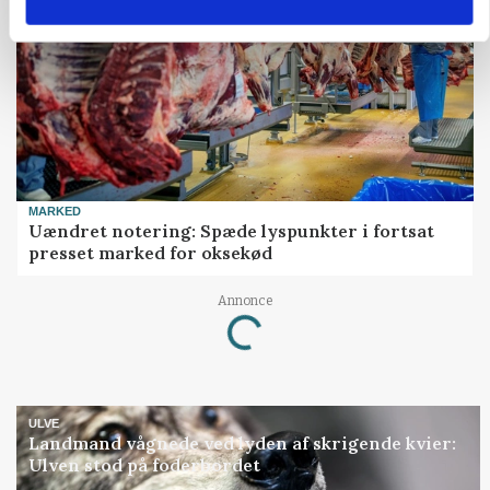
MARKED
Uændret notering: Spæde lyspunkter i fortsat
presset marked for oksekød
Loading...
Annonce
ULVE
Landmand vågnede ved lyden af skrigende kvier:
Ulven stod på foderbordet