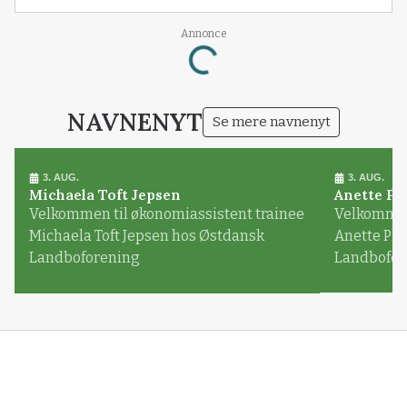
Loading...
Annonce
NAVNENYT
Se mere navnenyt
3. AUG.
3. AUG.
Michaela Toft Jepsen
Anette Pl
Velkommen til økonomiassistent trainee
Velkommen 
Michaela Toft Jepsen hos Østdansk
Anette Pl
Landboforening
Landbofor