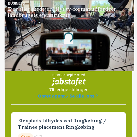
BUSINESS
Ejer eller medejer? Nyt tv-format udfordrer
landbrugets ejerstruktur
Annonce
Loading...
Jobs
i samarbejde med
76
ledige stillinger
Opret agent
Se alle jobs
Elevplads tilbydes ved Ringkøbing /
Trainee placement Ringkøbing
Grise