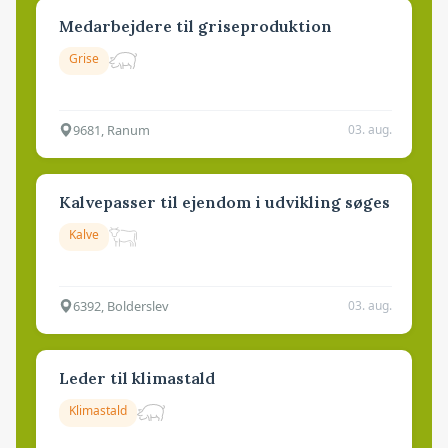
Medarbejdere til griseproduktion
Grise
9681, Ranum
03. aug.
Kalvepasser til ejendom i udvikling søges
Kalve
6392, Bolderslev
03. aug.
Leder til klimastald
Klimastald