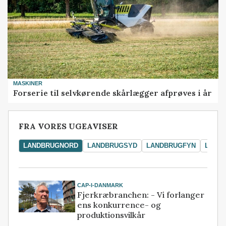
MASKINER
Forserie til selvkørende skårlægger afprøves i år
FRA VORES UGEAVISER
LANDBRUGNORD
LANDBRUGSYD
LANDBRUGFYN
LAND
CAP-I-DANMARK
Fjerkræbranchen: - Vi forlanger
ens konkurrence- og
produktionsvilkår