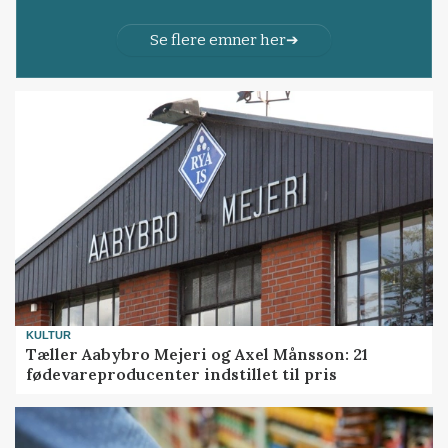
Se flere emner her
KULTUR
Tæller Aabybro Mejeri og Axel Månsson: 21
fødevareproducenter indstillet til pris