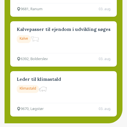
9681, Ranum
03. aug.
Kalvepasser til ejendom i udvikling søges
Kalve
6392, Bolderslev
03. aug.
Leder til klimastald
Klimastald
9670, Løgstør
03. aug.