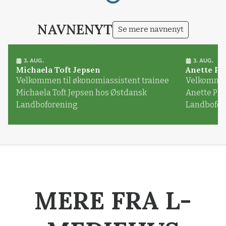
NAVNENYT
Se mere navnenyt
3. AUG.
3. AUG.
Michaela Toft Jepsen
Anette Pl
Velkommen til økonomiassistent trainee
Velkommen 
Michaela Toft Jepsen hos Østdansk
Anette Pl
Landboforening
Landbofor
MERE FRA L-