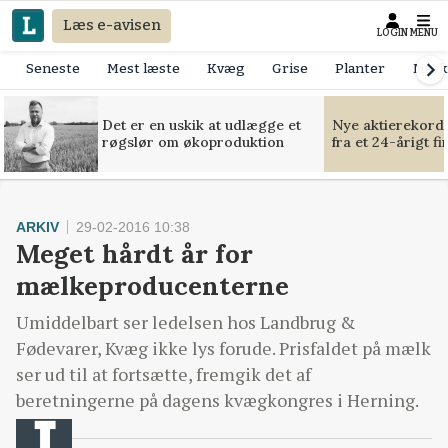
Læs e-avisen
LOGIN
MENU
Seneste
Mest læste
Kvæg
Grise
Planter
Mask
Det er en uskik at udlægge et
Nye aktierekorde
røgslør om økoproduktion
fra et 24-årigt f
ARKIV
29-02-2016 10:38
Meget hårdt år for
mælkeproducenterne
Umiddelbart ser ledelsen hos Landbrug &
Fødevarer, Kvæg ikke lys forude. Prisfaldet på mælk
ser ud til at fortsætte, fremgik det af
beretningerne på dagens kvægkongres i Herning.