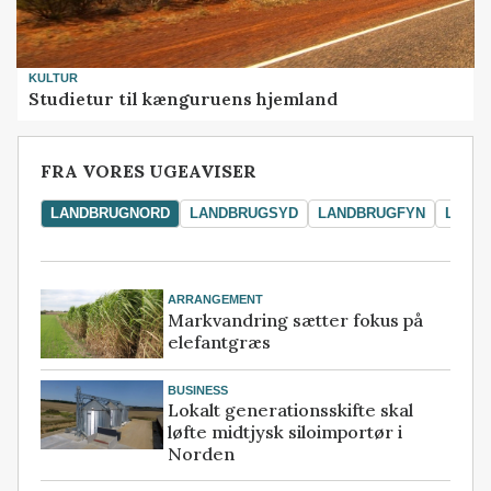
KULTUR
Studietur til kænguruens hjemland
FRA VORES UGEAVISER
LANDBRUGNORD
LANDBRUGSYD
LANDBRUGFYN
LAND
ARRANGEMENT
Markvandring sætter fokus på
elefantgræs
BUSINESS
Lokalt generationsskifte skal
løfte midtjysk siloimportør i
Norden