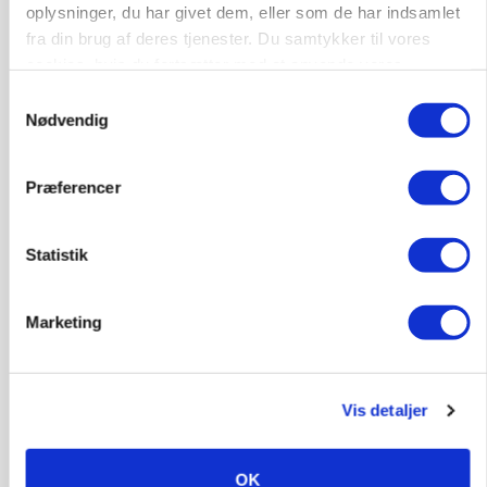
oplysninger, du har givet dem, eller som de har indsamlet
Annonce
fra din brug af deres tjenester. Du samtykker til vores
cookies, hvis du fortsætter med at anvende vores
hjemmeside.
Samtykkevalg
Nødvendig
Præferencer
Statistik
MASKINER
Marketing
Forserie til selvkørende skårlægger afprøves i år
Annonce
Vis detaljer
ARRANGEMENT
Markvandring sætter fokus på elefantgræs
OK