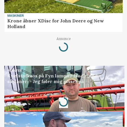
MASKINER
Krone åbner XDisc for John Deere og New
Holland
Annonce
Loading...
PLANTER
Kvælstofkaos på Fyn lammer landmænds
såplaner: - Jeg føler mig pisset på
Annonce
Loading...