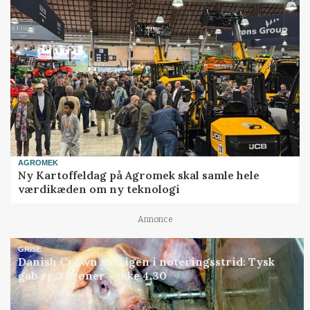
AGROMEK
Ny Kartoffeldag på Agromek skal samle hele
værdikæden om ny teknologi
Annonce
GRISE
Danish Crown slår igen i noteringsstrid: Tysk
gab er 3 kroner – ikke 4,30
Annonce