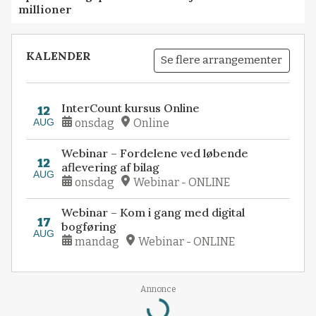
millioner
KALENDER
Se flere arrangementer
InterCount kursus Online
12
AUG
onsdag
Online
Webinar – Fordelene ved løbende
12
aflevering af bilag
AUG
onsdag
Webinar - ONLINE
Webinar – Kom i gang med digital
17
bogføring
AUG
mandag
Webinar - ONLINE
Annonce
Loading...