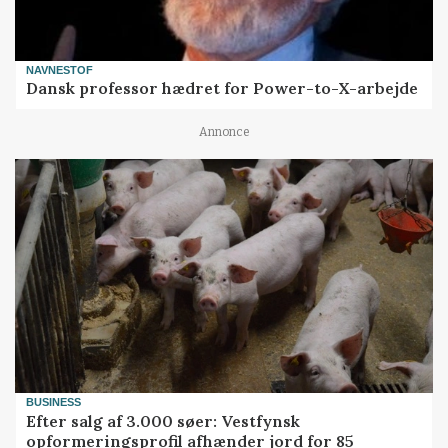
NAVNESTOF
Dansk professor hædret for Power-to-X-arbejde
Annonce
BUSINESS
Efter salg af 3.000 søer: Vestfynsk
opformeringsprofil afhænder jord for 85