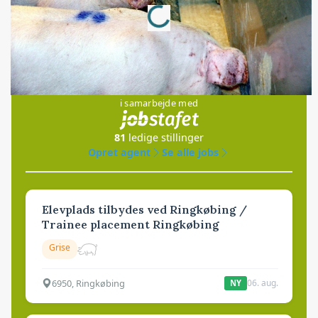
Loading...
Jobs
i samarbejde med
81
ledige stillinger
Opret agent
Se alle jobs
Elevplads tilbydes ved Ringkøbing /
Trainee placement Ringkøbing
Grise
6950, Ringkøbing
06. aug.
NY