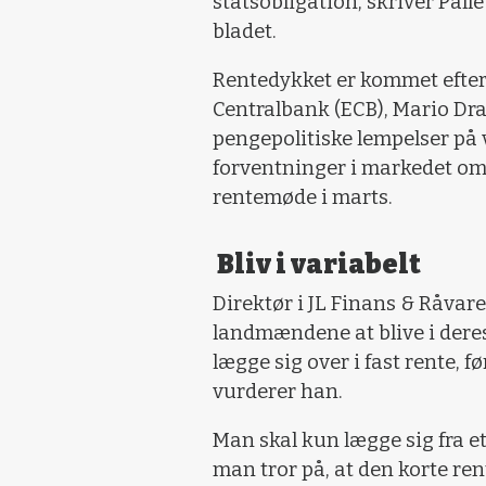
statsobligation, skriver Pal
bladet.
Rentedykket er kommet efter
Centralbank (ECB), Mario Drag
pengepolitiske lempelser på 
forventninger i markedet om
rentemøde i marts.
Bliv i variabelt
Direktør i JL Finans & Råvarer
landmændene at blive i deres 
lægge sig over i fast rente, f
vurderer han.
Man skal kun lægge sig fra et 
man tror på, at den korte ren