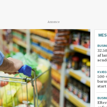
Annonce
MES
BUSIN
32.50
af la
sende
KVÆG
500-6
barm
start
BUSIN
Efter