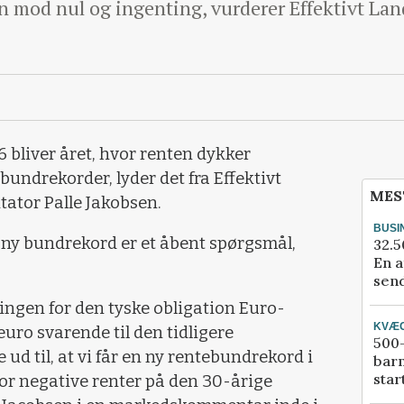
en mod nul og ingenting, vurderer Effektivt La
16 bliver året, hvor renten dykker
 bundrekorder, lyder det fra Effektivt
MES
tor Palle Jakobsen.
BUSI
 ny bundrekord er et åbent spørgsmål,
32.5
En a
send
ingen for den tyske obligation Euro-
KVÆ
uro svarende til den tidligere
500-
 ud til, at vi får en ny rentebundrekord i
bar
star
or negative renter på den 30-årige