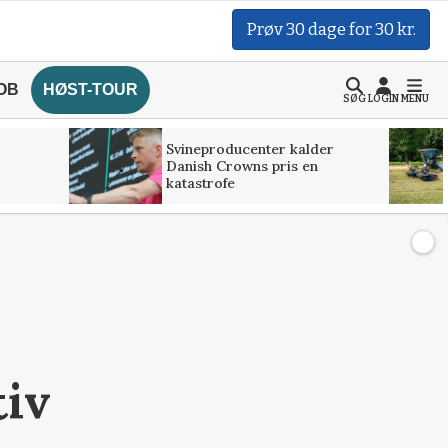
Prøv 30 dage for 30 kr.
OB
HØST-TOUR
SØG
LOGIN
MENU
Svineproducenter kalder
Danish Crowns pris en
katastrofe
tiv