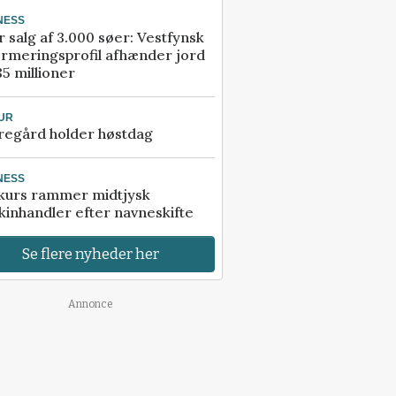
NESS
r salg af 3.000 søer: Vestfynsk
rmeringsprofil afhænder jord
85 millioner
UR
regård holder høstdag
NESS
kurs rammer midtjysk
inhandler efter navneskifte
Se flere nyheder her
Annonce