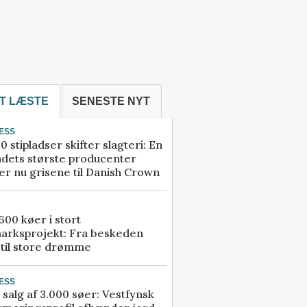
T LÆSTE
SENESTE NYT
ESS
0 stipladser skifter slagteri: En
ndets største producenter
r nu grisene til Danish Crown
00 køer i stort
arksprojekt: Fra beskeden
 til store drømme
ESS
 salg af 3.000 søer: Vestfynsk