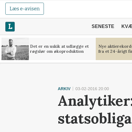
Læs e-avisen
SENESTE
KV
Det er en uskik at udlægge et
Nye aktierekorde
røgslør om økoproduktion
fra et 24-årigt f
ARKIV
03-02-2016 20:00
Analytiker
statsobliga