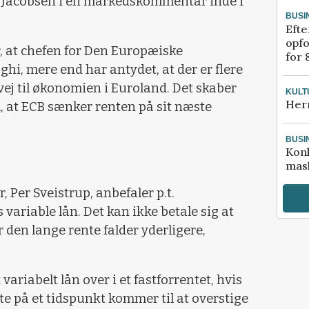
le Jacobsen i en markedskommentar inde i
BUSI
Efte
opfo
, at chefen for Den Europæiske
for 
hi, mere end har antydet, at der er flere
vej til økonomien i Euroland. Det skaber
KULT
Her
, at ECB sænker renten på sit næste
BUSI
Kon
mask
, Per Sveistrup, anbefaler p.t.
variable lån. Det kan ikke betale sig at
ør den lange rente falder yderligere,
variabelt lån over i et fastforrentet, hvis
te på et tidspunkt kommer til at overstige