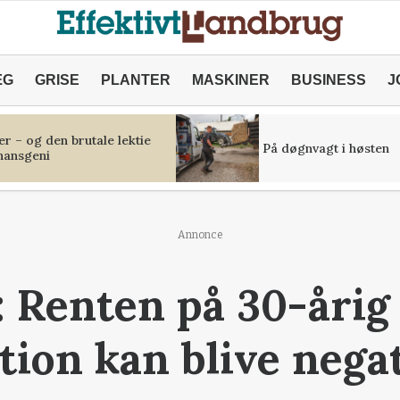
ÆG
GRISE
PLANTER
MASKINER
BUSINESS
J
r – og den brutale lektie
På døgnvagt i høsten
inansgeni
Annonce
: Renten på 30-årig
tion kan blive nega