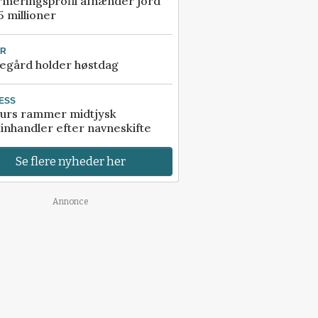
rmeringsprofil afhænder jord
5 millioner
UR
egård holder høstdag
ESS
urs rammer midtjysk
inhandler efter navneskifte
Se flere nyheder her
Annonce