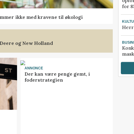
opfo
for 8
mmer ikke med kravene til økologi
KULT
Herr
 Deere og New Holland
BUSIN
Konk
mask
ANNONCE
Der kan være penge gemt, i
foderstrategien