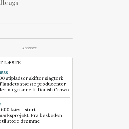
ndbrugs
Annonce
T LÆSTE
NESS
00 stipladser skifter slagteri:
f landets største producenter
er nu grisene til Danish Crown
G
600 køer i stort
marksprojekt: Fra beskeden
t til store drømme