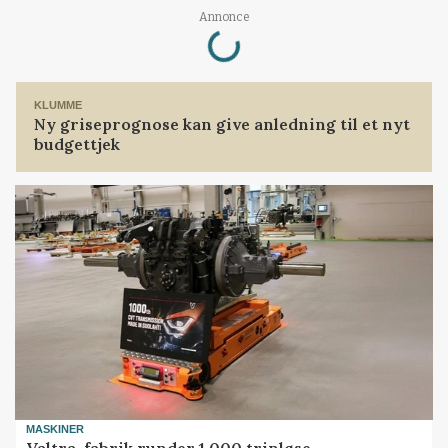
Loading...
Annonce
KLUMME
Ny griseprognose kan give anledning til et nyt
budgettjek
MASKINER
Valtra-fabrik runder 1.000 trinløse