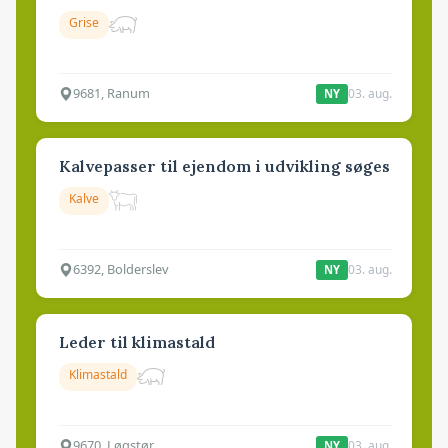
Grise
9681, Ranum
03. aug.
NY
Kalvepasser til ejendom i udvikling søges
Kalve
6392, Bolderslev
03. aug.
NY
Leder til klimastald
Klimastald
9670, Løgstør
03. aug.
NY