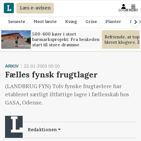
Læs e-avisen
LOGIN
MENU
Seneste
Mest læste
Kvæg
Grise
Planter
Mask
500-600 køer i stort
Befriende, at to
barmarksprojekt: Fra beskeden
blevet klogere. D
start til store drømme
ARKIV
22-01-2003 00:00
Fælles fynsk frugtlager
(LANDBRUG FYN) Tolv fynske frugtavlere har
etableret særligt iltfattige lagre i fællesskab hos
GASA, Odense.
Redaktionen