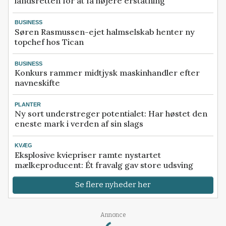
landsretten for at få højere erstatning
BUSINESS
Søren Rasmussen-ejet halmselskab henter ny
topchef hos Tican
BUSINESS
Konkurs rammer midtjysk maskinhandler efter
navneskifte
PLANTER
Ny sort understreger potentialet: Har høstet den
eneste mark i verden af sin slags
KVÆG
Eksplosive kviepriser ramte nystartet
mælkeproducent: Ét fravalg gav store udsving
Se flere nyheder her
Loading...
Annonce