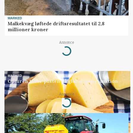
MARKED
Malkekvæg løftede driftsresultatet til 2,8
millioner kroner
Annonce
Loading...
MARKED
Opturen taber pusten på global mejeriauktion
Annonce
Loading...