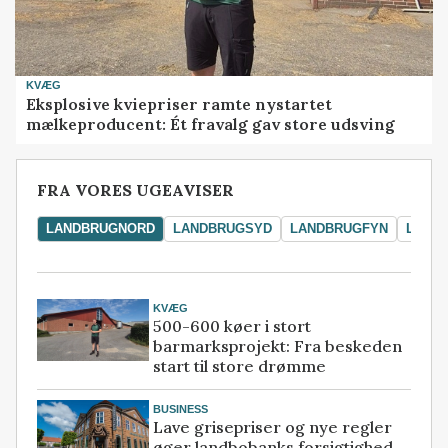
KVÆG
Eksplosive kviepriser ramte nystartet
mælkeproducent: Ét fravalg gav store udsving
FRA VORES UGEAVISER
LANDBRUGNORD
LANDBRUGSYD
LANDBRUGFYN
LAND
KVÆG
500-600 køer i stort
barmarksprojekt: Fra beskeden
start til store drømme
BUSINESS
Lave grisepriser og nye regler
øger landbobanks forsigtighed