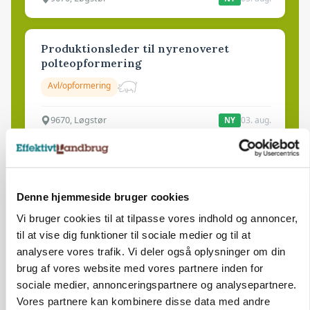
Produktionsleder til nyrenoveret
polteopformering
Avl/opformering
9670, Løgstør
03. aug.
NY
Medarbejder - fodermester søges
Kalve
Grovfoder
Denne hjemmeside bruger cookies
Vi bruger cookies til at tilpasse vores indhold og annoncer,
til at vise dig funktioner til sociale medier og til at
6270, Tønder
31. jul.
analysere vores trafik. Vi deler også oplysninger om din
brug af vores website med vores partnere inden for
sociale medier, annonceringspartnere og analysepartnere.
Vores partnere kan kombinere disse data med andre