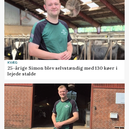
KVÆG
25-årige Simon blev selvstændig med 130 køer i
lejede stalde