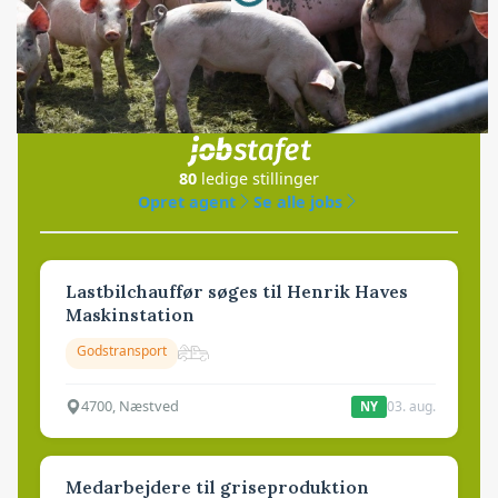
Jobs
i samarbejde med
80
ledige stillinger
Opret agent
Se alle jobs
Lastbilchauffør søges til Henrik Haves
Maskinstation
Godstransport
4700, Næstved
03. aug.
NY
Medarbejdere til griseproduktion