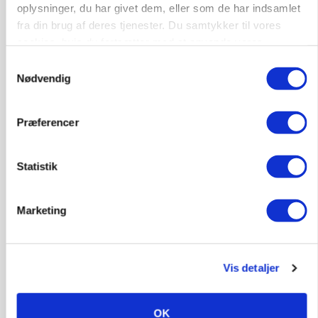
oplysninger, du har givet dem, eller som de har indsamlet
fra din brug af deres tjenester. Du samtykker til vores
cookies, hvis du fortsætter med at anvende vores
hjemmeside.
Samtykkevalg
Nødvendig
Præferencer
MARKEDSFOKUS
Olien styrer råvaremarkederne
Statistik
Marketing
Vis detaljer
OK