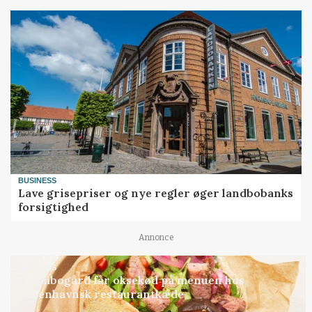
BUSINESS
Lave grisepriser og nye regler øger landbobanks
forsigtighed
Annonce
BUSINESS
Grambogård får oksekød på menuen hos
københavnsk restaurantkæde