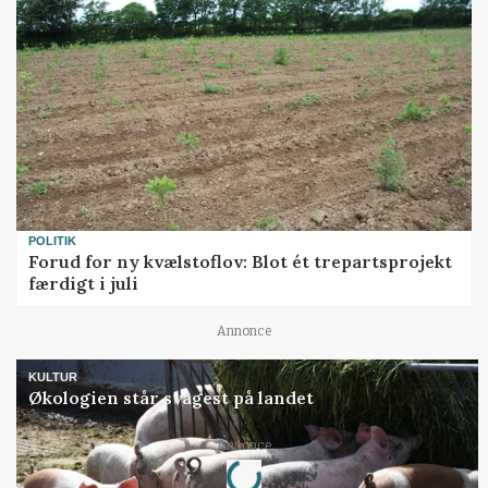
POLITIK
Forud for ny kvælstoflov: Blot ét trepartsprojekt
færdigt i juli
Annonce
KULTUR
Økologien står svagest på landet
Loading...
Annonce