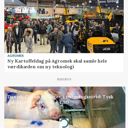
AGROMEK
Ny Kartoffeldag på Agromek skal samle hele
værdikæden om ny teknologi
Annonce
GRISE
Danish Crown slår igen i noteringsstrid: Tysk
gab er 3 kroner – ikke 4,30
Annonce