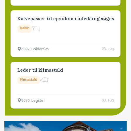
Kalvepasser til ejendom i udvikling søges
Kalve
6392, Bolderslev
03. aug.
Leder til klimastald
Klimastald
9670, Løgstør
03. aug.