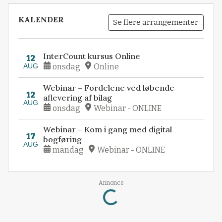
KALENDER
Se flere arrangementer
InterCount kursus Online
12
AUG
onsdag
Online
Webinar – Fordelene ved løbende
12
aflevering af bilag
AUG
onsdag
Webinar - ONLINE
Webinar – Kom i gang med digital
17
bogføring
AUG
mandag
Webinar - ONLINE
Loading...
Annonce