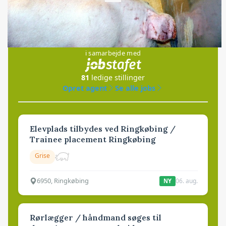
Loading...
Jobs
i samarbejde med
81
ledige stillinger
Opret agent
Se alle jobs
Elevplads tilbydes ved Ringkøbing /
Trainee placement Ringkøbing
Grise
6950, Ringkøbing
06. aug.
NY
Rørlægger / håndmand søges til