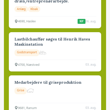
dræn/entreprenørarbejde.
Anlæg
Kloak
4690, Haslev
06. aug.
NY
Lastbilchauffør søges til Henrik Haves
Maskinstation
Godstransport
4700, Næstved
03. aug.
Medarbejdere til griseproduktion
Grise
9681, Ranum
03. aug.