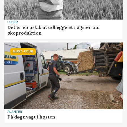
LEDER
Det er en uskik at udlægge et røgslør om
økoproduktion
HØST-TOUR
PLANTER
På døgnvagt i høsten