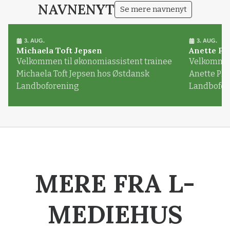
NAVNENYT
Se mere navnenyt
3. AUG.
3. AUG.
Michaela Toft Jepsen
Anette Pl
Velkommen til økonomiassistent trainee
Velkommen 
Michaela Toft Jepsen hos Østdansk
Anette Pl
Landboforening
Landbofor
MERE FRA L-
MEDIEHUS