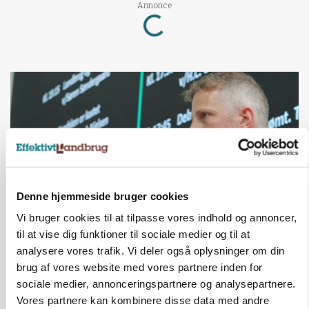
Loading...
Annonce
Denne hjemmeside bruger cookies
Vi bruger cookies til at tilpasse vores indhold og annoncer,
til at vise dig funktioner til sociale medier og til at
GRISE
analysere vores trafik. Vi deler også oplysninger om din
Svineproducenter kalder Danish Crowns pris en
katastrofe
brug af vores website med vores partnere inden for
sociale medier, annonceringspartnere og analysepartnere.
Annonce
Vores partnere kan kombinere disse data med andre