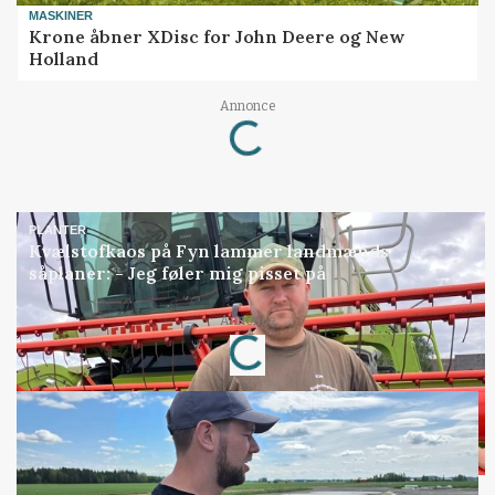
MASKINER
Krone åbner XDisc for John Deere og New
Holland
Loading...
Annonce
PLANTER
Kvælstofkaos på Fyn lammer landmænds
såplaner: - Jeg føler mig pisset på
Loading...
Annonce