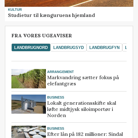
KULTUR
Studietur til kænguruens hjemland
FRA VORES UGEAVISER
LANDBRUGNORD
LANDBRUGSYD
LANDBRUGFYN
LAND
ARRANGEMENT
Markvandring sætter fokus på
elefantgræs
BUSINESS
Lokalt generationsskifte skal
løfte midtjysk siloimportør i
Norden
BUSINESS
Efter lån på 182 millioner: Sindal