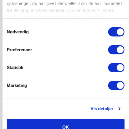
oplysninger, du har givet dem, eller som de har indsamlet
fra din brug af deres tjenester. Du samtykker til vores
cookies, hvis du fortsætter med at anvende vores
hjemmeside.
Samtykkevalg
Nødvendig
Præferencer
Statistik
MASKINER
Forserie til selvkørende skårlægger afprøves i år
Marketing
Annonce
ARRANGEMENT
Markvandring sætter fokus på elefantgræs
Vis detaljer
Loading...
Annonce
OK