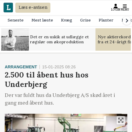
Læs e-avisen
LOGIN
MENU
Seneste
Mest læste
Kvæg
Grise
Planter
Mask
Det er en uskik at udlægge et
Nye aktierekorde
røgslør om økoproduktion
fra et 24-årigt f
ARRANGEMENT
15-01-2025 08:26
2.500 til åbent hus hos
Underbjerg
Der var fuldt hus da Underbjerg A/S skød året i
gang med åbent hus.