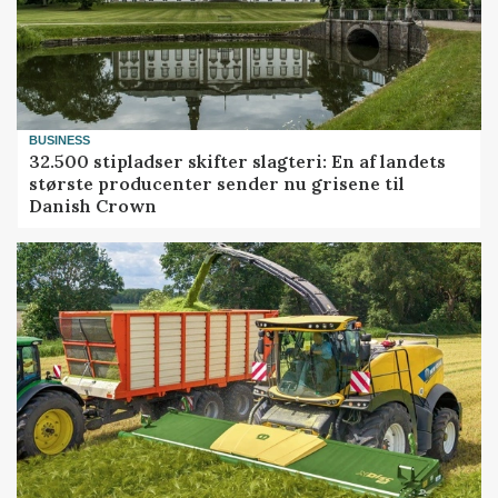
BUSINESS
32.500 stipladser skifter slagteri: En af landets
største producenter sender nu grisene til
Danish Crown