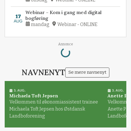
Webinar – Kom i gang med digital
17
bogføring
AUG
mandag
Webinar - ONLINE
Loading...
Annonce
NAVNENYT
Se mere navnenyt
3. AUG.
3. AUG.
Michaela Toft Jepsen
Anette Pl
Velkommen til økonomiassistent trainee
Velkommen 
Michaela Toft Jepsen hos Østdansk
Anette Pl
Landboforening
Landbofor