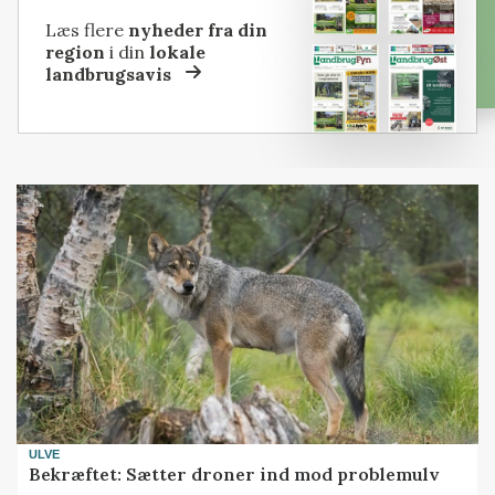
Læs flere
nyheder fra din
region
i din
lokale
landbrugsavis
ULVE
Bekræftet: Sætter droner ind mod problemulv