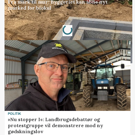
Fra mark til mur: Byggeriet kan åbne nyt
marked for biokul
Loading...
Annonce
POLITIK
»Nu stopper I«: Landbrugsdebattør og
protestgruppe vil demonstrere mod ny
gødskningslov