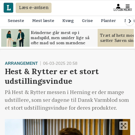
Læs e-avisen
LOGIN
MENU
Seneste
Mest læste
Kvæg
Grise
Planter
Mask
Kvinderne går mest op i
Træt af hetz mo
madspild, men smider lige så
sætter Søren sin g
ofte mad ud som mændene
ARRANGEMENT
06-03-2025 20:58
Hest & Rytter er et stort
udstillingsvindue
På Hest & Rytter messen i Herning er der mange
udstillere, som ser dagene til Dansk Varmblod som
et stort udstillingsvindue for deres produkter.