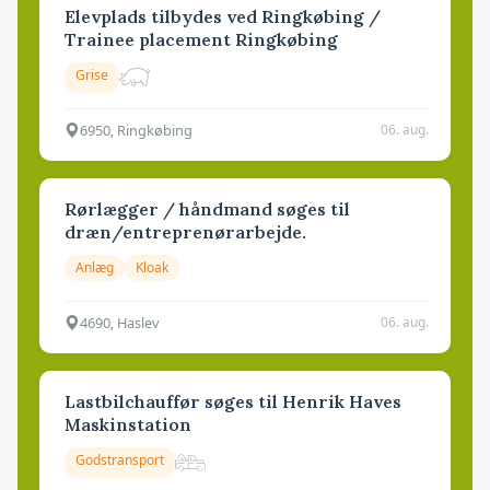
Elevplads tilbydes ved Ringkøbing /
Trainee placement Ringkøbing
Grise
6950, Ringkøbing
06. aug.
Rørlægger / håndmand søges til
dræn/entreprenørarbejde.
Anlæg
Kloak
4690, Haslev
06. aug.
Lastbilchauffør søges til Henrik Haves
Maskinstation
Godstransport