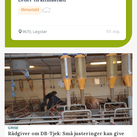
Klimastald
9670, Løgstør
03. aug.
GRISE
Rådgiver om DB-Tjek: Små justeringer kan give