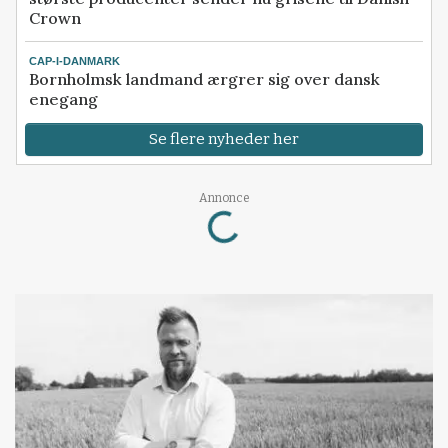
Crown
CAP-I-DANMARK
Bornholmsk landmand ærgrer sig over dansk
enegang
Se flere nyheder her
Loading...
Annonce