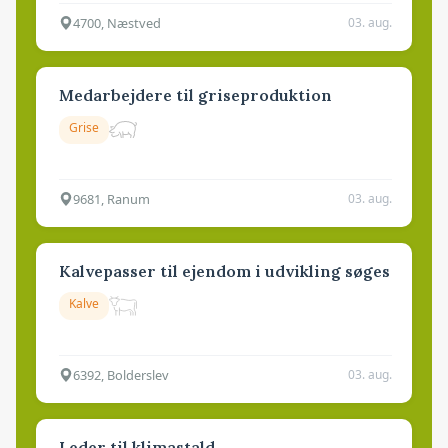
4700, Næstved
03. aug.
Medarbejdere til griseproduktion
Grise
9681, Ranum
03. aug.
Kalvepasser til ejendom i udvikling søges
Kalve
6392, Bolderslev
03. aug.
Leder til klimastald