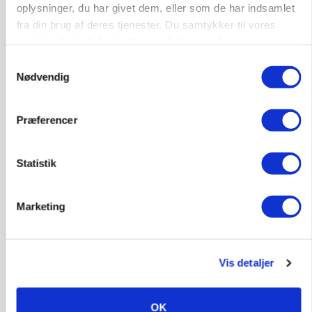
oplysninger, du har givet dem, eller som de har indsamlet
KVÆG
fra din brug af deres tjenester. Du samtykker til vores
KvægrådgivningDanmark: Er gyllekapaciteten
cookies, hvis du fortsætter med at anvende vores
klar til 2027?
hjemmeside.
Samtykkevalg
Nødvendig
Annonce
PLANTER
Præferencer
KWS Rallys topper årets sortsforsøg i vinterbyg
Loading...
Annonce
Statistik
Marketing
Vis detaljer
OK