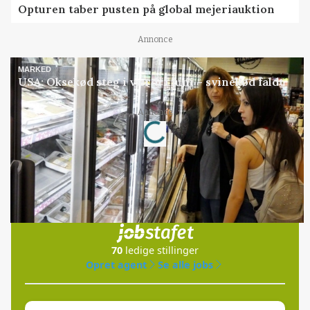
Opturen taber pusten på global mejeriauktion
Annonce
MARKED
USA: Oksekød steg i værdi i juni – svinekød faldt
Loading...
Annonce
Jobs
i samarbejde med
70
ledige stillinger
Opret agent
Se alle jobs