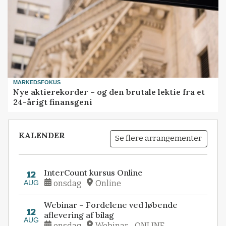
MARKEDSFOKUS
Nye aktierekorder – og den brutale lektie fra et
24-årigt finansgeni
KALENDER
Se flere arrangementer
InterCount kursus Online
12
AUG
onsdag
Online
Webinar – Fordelene ved løbende
12
aflevering af bilag
AUG
onsdag
Webinar - ONLINE