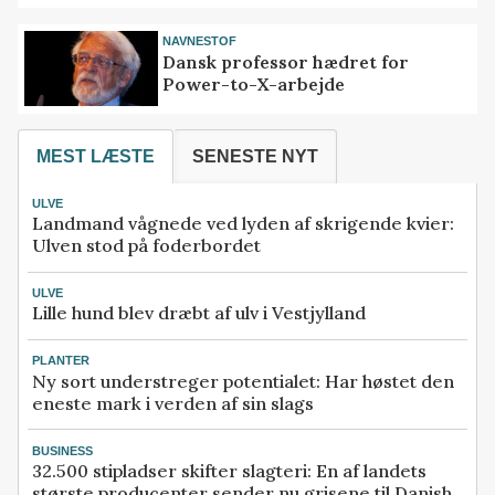
NAVNESTOF
Dansk professor hædret for
Power-to-X-arbejde
MEST LÆSTE
SENESTE NYT
ULVE
Landmand vågnede ved lyden af skrigende kvier:
Ulven stod på foderbordet
ULVE
Lille hund blev dræbt af ulv i Vestjylland
PLANTER
Ny sort understreger potentialet: Har høstet den
eneste mark i verden af sin slags
BUSINESS
32.500 stipladser skifter slagteri: En af landets
største producenter sender nu grisene til Danish