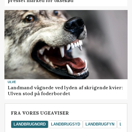
presset marked for oksekød
ULVE
Landmand vågnede ved lyden af skrigende kvier:
Ulven stod på foderbordet
FRA VORES UGEAVISER
LANDBRUGNORD
LANDBRUGSYD
LANDBRUGFYN
LAND