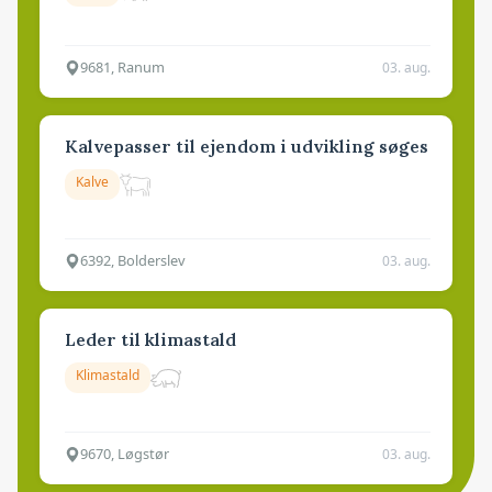
9681, Ranum
03. aug.
Kalvepasser til ejendom i udvikling søges
Kalve
6392, Bolderslev
03. aug.
Leder til klimastald
Klimastald
9670, Løgstør
03. aug.