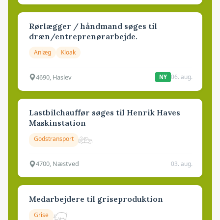
Rørlægger / håndmand søges til
dræn/entreprenørarbejde.
Anlæg
Kloak
4690, Haslev
06. aug.
NY
Lastbilchauffør søges til Henrik Haves
Maskinstation
Godstransport
4700, Næstved
03. aug.
Medarbejdere til griseproduktion
Grise