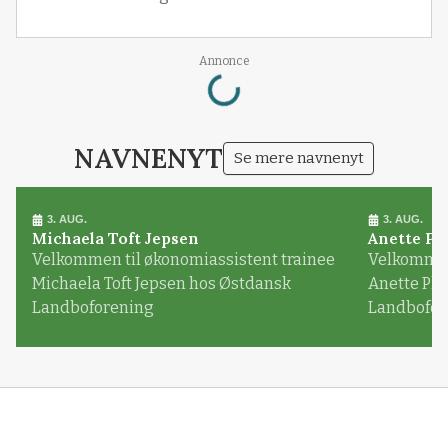
Loading...
Annonce
NAVNENYT
Se mere navnenyt
3. AUG.
3. AUG.
Michaela Toft Jepsen
Anette Pl
Velkommen til økonomiassistent trainee
Velkommen 
Michaela Toft Jepsen hos Østdansk
Anette Pl
Landboforening
Landbofor