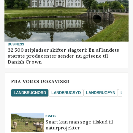
BUSINESS
32.500 stipladser skifter slagteri: En af landets
største producenter sender nu grisene til
Danish Crown
FRA VORES UGEAVISER
LANDBRUGNORD
LANDBRUGSYD
LANDBRUGFYN
LAND
KVÆG
Snart kan man søge tilskud til
naturprojekter