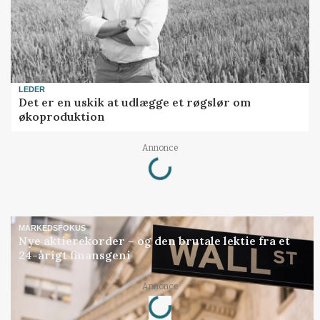
LEDER
Det er en uskik at udlægge et røgslør om
økoproduktion
Loading...
Annonce
MARKEDSFOKUS
Nye aktierekorder – og den brutale lektie fra et
24-årigt finansgeni
Loading...
Annonce