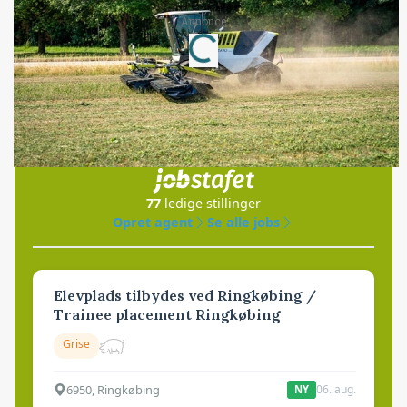
Annonce
Loading...
Jobs
i samarbejde med
77
ledige stillinger
Opret agent
Se alle jobs
Elevplads tilbydes ved Ringkøbing /
Trainee placement Ringkøbing
Grise
6950, Ringkøbing
06. aug.
NY