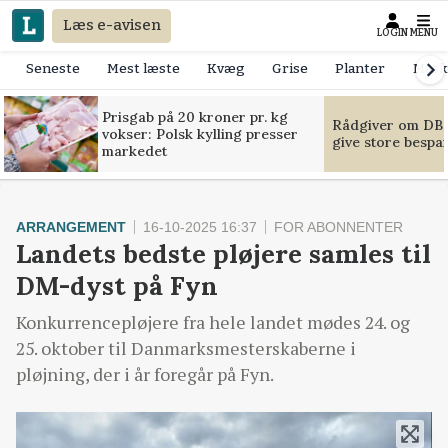
Læs e-avisen
LOGIN
MENU
Seneste
Mest læste
Kvæg
Grise
Planter
Mask
Prisgab på 20 kroner pr. kg
Rådgiver om DB-
vokser: Polsk kylling presser
give store bespa
markedet
ARRANGEMENT
16-10-2025 16:37
FOR ABONNENTER
Landets bedste pløjere samles til
DM-dyst på Fyn
Konkurrencepløjere fra hele landet mødes 24. og
25. oktober til Danmarksmesterskaberne i
pløjning, der i år foregår på Fyn.