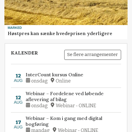
MARKED
Høstpres kan sænke hvedeprisen yderligere
KALENDER
Se flere arrangementer
InterCount kursus Online
12
AUG
onsdag
Online
Webinar – Fordelene ved løbende
12
aflevering af bilag
AUG
onsdag
Webinar - ONLINE
Webinar – Kom i gang med digital
17
bogføring
AUG
mandag
Webinar - ONLINE