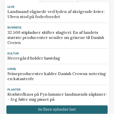
ULVE
Landmand vågnede ved lyden af skrigende kvier:
Ulven stod på foderbordet
BUSINESS
32.500 stipladser skifter slagteri: En af landets
største producenter sender nu grisene til Danish
Crown
KULTUR
Herregård holder høstdag
GRISE
Svineproducenter kalder Danish Crowns notering
en katastrofe
PLANTER
Kvælstofkaos på Fyn lammer landmænds såplaner:
- Jeg føler mig pisset på
Se flere nyheder her