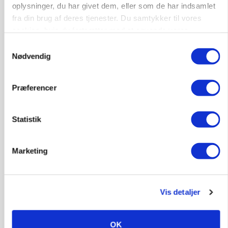
oplysninger, du har givet dem, eller som de har indsamlet
PLANTER
fra din brug af deres tjenester. Du samtykker til vores
Før såmaskinen kører: Her er efterårets største
skadedyrsrisici
cookies, hvis du fortsætter med at anvende vores
Loading...
hjemmeside.
Samtykkevalg
Annonce
Nødvendig
Præferencer
Statistik
Marketing
Vis detaljer
MARKED
Uændret notering: Spæde lyspunkter i fortsat
OK
presset marked for oksekød