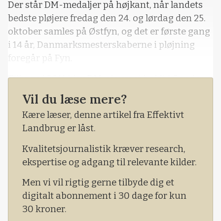
Der står DM-medaljer på højkant, når landets
bedste pløjere fredag den 24. og lørdag den 25.
oktober samles på Østfyn, og det er første gang
i 14 år, Danmarksmesterskaberne i pløjning
foregår på Fyn.
Tilbage i 2011 blev DM-stævnet holdt i Sønder
Nærå sydøst for Odense, mens
Vil du læse mere?
konkurrencepløjerne i år skal dyste ved
Kære læser, denne artikel fra Effektivt
Ravnholt Gods nær Ørbæk.
Landbrug er låst.
Kvalitetsjournalistik kræver research,
ekspertise og adgang til relevante kilder.
Men vi vil rigtig gerne tilbyde dig et
digitalt abonnement i 30 dage for kun
30 kroner.