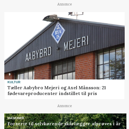
Annonce
KULTUR
Tæller Aabybro Mejeri og Axel Månsson: 21
fødevareproducenter indstillet til pris
Annonce
MASKINER
Forserie til selvkørende skårlægger afprøves i år