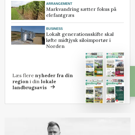
ARRANGEMENT
Markvandring sætter fokus på
elefantgræs
BUSINESS
Lokalt generationsskifte skal
løfte midtjysk siloimportør i
Norden
Læs flere
nyheder fra din
region
i din
lokale
landbrugsavis