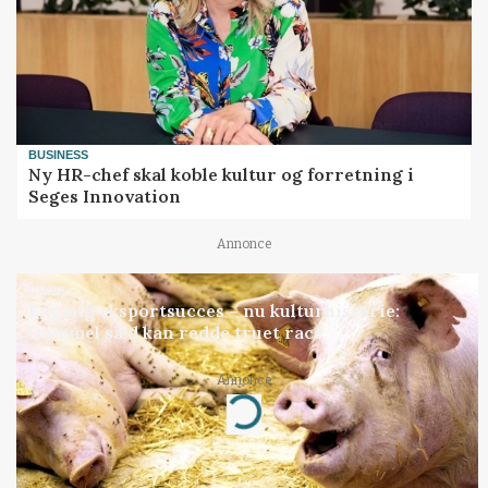
BUSINESS
Ny HR-chef skal koble kultur og forretning i
Seges Innovation
Annonce
GRISE
Engang eksportsucces – nu kulturhistorie:
Gammel sæd kan redde truet race
Annonce
Loading...