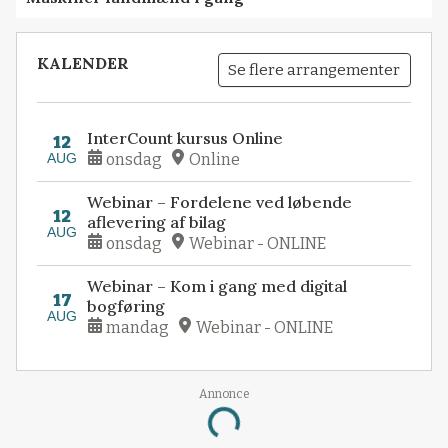
KALENDER
Se flere arrangementer
InterCount kursus Online
12
AUG
onsdag
Online
Webinar – Fordelene ved løbende
12
aflevering af bilag
AUG
onsdag
Webinar - ONLINE
Webinar – Kom i gang med digital
17
bogføring
AUG
mandag
Webinar - ONLINE
Annonce
Loading...