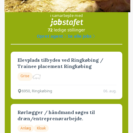
Jobs
i samarbejde med
72
ledige stillinger
Opret agent
Se alle jobs
Elevplads tilbydes ved Ringkøbing /
Trainee placement Ringkøbing
Grise
6950, Ringkøbing
06. aug.
Rørlægger / håndmand søges til
dræn/entreprenørarbejde.
Anlæg
Kloak