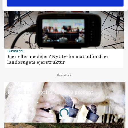
BUSINESS
Ejer eller medejer? Nyt tv-format udfordrer
landbrugets ejerstruktur
Annonce
MARKED
Russisk mælkepris dykker 23 procent
Annonce
Loading...