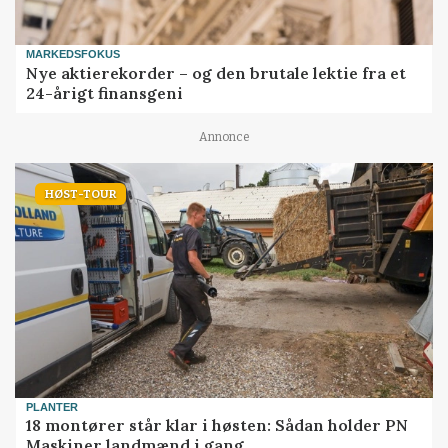
MARKEDSFOKUS
Nye aktierekorder – og den brutale lektie fra et
24-årigt finansgeni
Annonce
HØST-TOUR
PLANTER
18 montører står klar i høsten: Sådan holder PN
Maskiner landmænd i gang