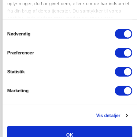
oplysninger, du har givet dem, eller som de har indsamlet
fra din brug af deres tjenester. Du samtykker til vores
cookies, hvis du fortsætter med at anvende vores
hjemmeside.
Samtykkevalg
Nødvendig
Præferencer
Statistik
MARKEDSFOKUS
Prisgab på 20 kroner pr. kg vokser: Polsk kylling
Marketing
presser markedet
Annonce
Vis detaljer
OK