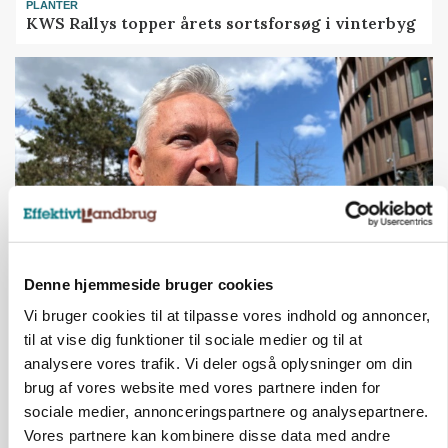
PLANTER
KWS Rallys topper årets sortsforsøg i vinterbyg
Denne hjemmeside bruger cookies
CAP-I-DANMARK
Vi bruger cookies til at tilpasse vores indhold og annoncer,
Fjerkræbranchen: - Vi forlanger ens
konkurrence- og produktionsvilkår
til at vise dig funktioner til sociale medier og til at
analysere vores trafik. Vi deler også oplysninger om din
Annonce
brug af vores website med vores partnere inden for
Loading...
sociale medier, annonceringspartnere og analysepartnere.
Vores partnere kan kombinere disse data med andre