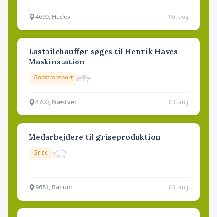
4690, Haslev
06. aug.
Lastbilchauffør søges til Henrik Haves
Maskinstation
Godstransport
4700, Næstved
03. aug.
Medarbejdere til griseproduktion
Grise
9681, Ranum
03. aug.