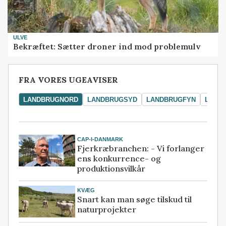
ULVE
Bekræftet: Sætter droner ind mod problemulv
FRA VORES UGEAVISER
LANDBRUGNORD
LANDBRUGSYD
LANDBRUGFYN
LAND
CAP-I-DANMARK
Fjerkræbranchen: - Vi forlanger
ens konkurrence- og
produktionsvilkår
KVÆG
Snart kan man søge tilskud til
naturprojekter