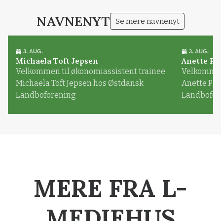
NAVNENYT
Se mere navnenyt
3. AUG.
3. AUG.
Michaela Toft Jepsen
Anette Pl
Velkommen til økonomiassistent trainee
Velkommen 
Michaela Toft Jepsen hos Østdansk
Anette Pl
Landboforening
Landbofor
MERE FRA L-
MEDIEHUS