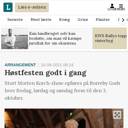
Læs e-avisen
LOGIN
MENU
Seneste
Mest læste
Kvæg
Grise
Planter
Mask
Kun landbruget selv kan
KWS Rallys toppe
beslutte, om man vil kæmpe
vinterbyg
juridisk for sin eksistens
ARRANGEMENT
16-09-2021 08:24
Høstfesten godt i gang
Stort Morten Korch-show opføres på Borreby Gods
hver fredag, lørdag og søndag frem til den 3.
oktober.