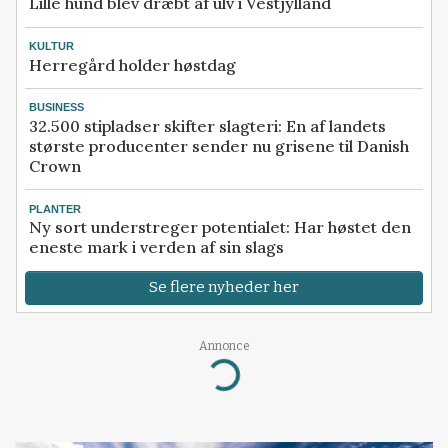
Lille hund blev dræbt af ulv i Vestjylland
KULTUR
Herregård holder høstdag
BUSINESS
32.500 stipladser skifter slagteri: En af landets
største producenter sender nu grisene til Danish
Crown
PLANTER
Ny sort understreger potentialet: Har høstet den
eneste mark i verden af sin slags
Se flere nyheder her
Annonce
Loading...