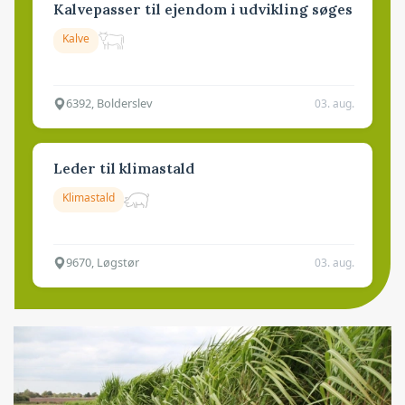
Kalvepasser til ejendom i udvikling søges
Kalve
6392, Bolderslev
03. aug.
Leder til klimastald
Klimastald
9670, Løgstør
03. aug.