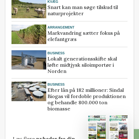
KVÆG
Snart kan man søge tilskud til
naturprojekter
ARRANGEMENT
Markvandring sætter fokus på
elefantgræs
BUSINESS
Lokalt generationsskifte skal
løfte midtjysk siloimportør i
Norden
BUSINESS
Efter lån på 182 millioner: Sindal
Biogas vil fordoble produktionen
og behandle 800.000 ton
biomasse
Læs flere
nyheder fra din