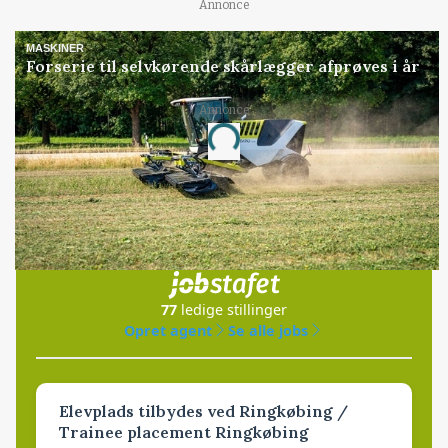
Annonce
MASKINER
Forserie til selvkørende skårlægger afprøves i år
Annonce
Loading...
Jobs
i samarbejde med
77
ledige stillinger
Opret agent
Se alle jobs
Elevplads tilbydes ved Ringkøbing /
Trainee placement Ringkøbing