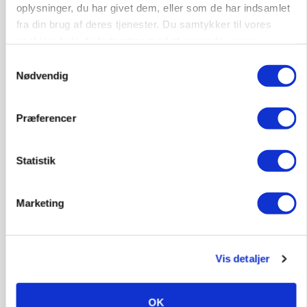
oplysninger, du har givet dem, eller som de har indsamlet
fra din brug af deres tjenester. Du samtykker til vores
9670, Løgstør
03. aug.
cookies, hvis du fortsætter med at anvende vores
hjemmeside.
Samtykkevalg
Nødvendig
HØST-TOUR
Præferencer
Statistik
Marketing
PLANTER
Vis detaljer
18 montører står klar i høsten: Sådan holder PN
Maskiner landmænd i gang
OK