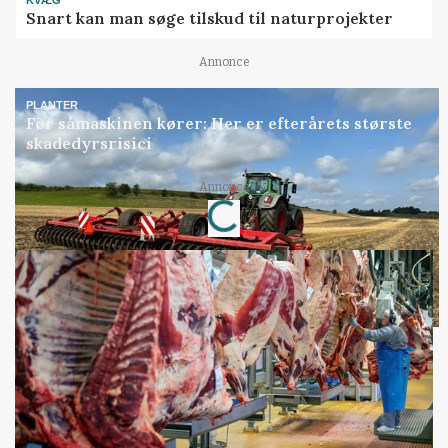
Snart kan man søge tilskud til naturprojekter
Annonce
PLANTER
Før såmaskinen kører: Her er efterårets største
skadedyrsrisici
Annonce
Loading...