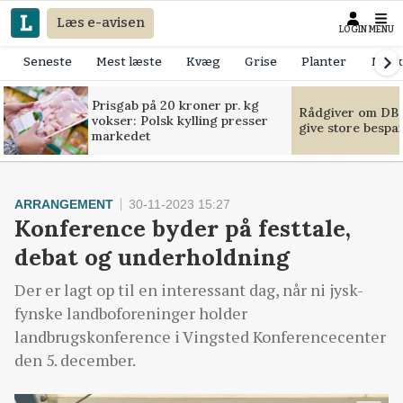
Læs e-avisen
LOGIN
MENU
Seneste
Mest læste
Kvæg
Grise
Planter
Mask
Prisgab på 20 kroner pr. kg
Rådgiver om DB-
vokser: Polsk kylling presser
give store bespa
markedet
ARRANGEMENT
30-11-2023 15:27
Konference byder på festtale,
debat og underholdning
Der er lagt op til en interessant dag, når ni jysk-
fynske landboforeninger holder
landbrugskonference i Vingsted Konferencecenter
den 5. december.