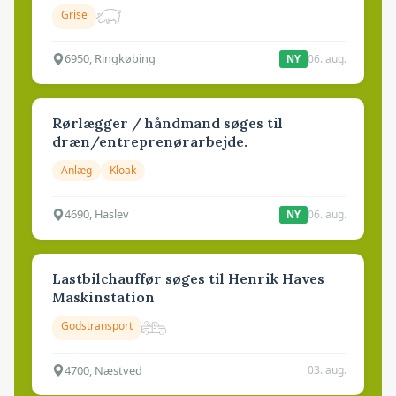
Grise
6950, Ringkøbing
06. aug.
NY
Rørlægger / håndmand søges til
dræn/entreprenørarbejde.
Anlæg
Kloak
4690, Haslev
06. aug.
NY
Lastbilchauffør søges til Henrik Haves
Maskinstation
Godstransport
4700, Næstved
03. aug.