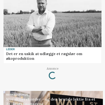
LEDER
Det er en uskik at udlægge et røgslør om
økoproduktion
Annonce
Loading...
MARKEDSFOKUS
Nye aktierekorder – og den brutale lektie fra et
24-årigt finansgeni