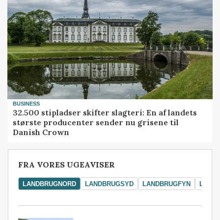
BUSINESS
32.500 stipladser skifter slagteri: En af landets
største producenter sender nu grisene til
Danish Crown
FRA VORES UGEAVISER
LANDBRUGNORD
LANDBRUGSYD
LANDBRUGFYN
LAND