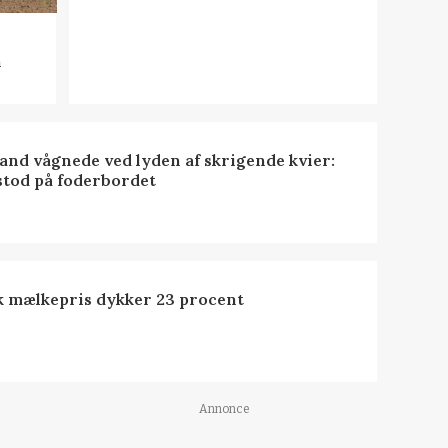
n
nd vågnede ved lyden af skrigende kvier:
stod på foderbordet
k mælkepris dykker 23 procent
Annonce