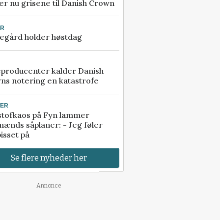
r nu grisene til Danish Crown
UR
egård holder høstdag
eproducenter kalder Danish
ns notering en katastrofe
TER
stofkaos på Fyn lammer
ænds såplaner: - Jeg føler
isset på
Se flere nyheder her
Annonce