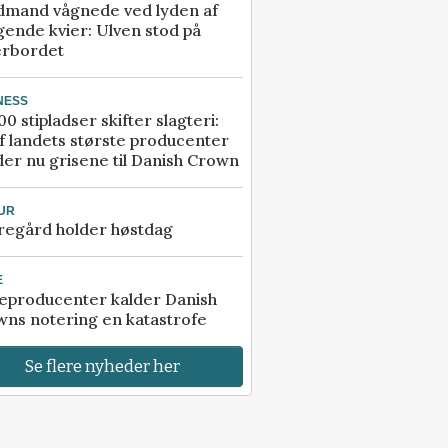
dmand vågnede ved lyden af
gende kvier: Ulven stod på
erbordet
NESS
00 stipladser skifter slagteri:
f landets største producenter
er nu grisene til Danish Crown
UR
regård holder høstdag
E
eproducenter kalder Danish
ns notering en katastrofe
Se flere nyheder her