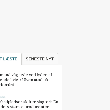
T LÆSTE
SENESTE NYT
mand vågnede ved lyden af
ende kvier: Ulven stod på
rbordet
ESS
0 stipladser skifter slagteri: En
ndets største producenter