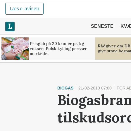
Læs e-avisen
SENESTE
KV
Prisgab på 20 kroner pr. kg
Rådgiver om DB-
vokser: Polsk kylling presser
give store bespa
markedet
BIOGAS
21-02-2019 07:00
FOR A
Biogasbra
tilskudsor