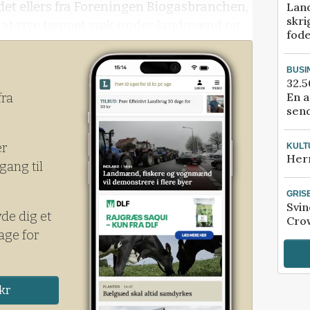
 det ellers fra Foreningen Biogasbranchen,
Lan
skri
ed at rive tæppet væk under landmænd og
fod
 var, at en forligskreds på
r besluttede at lukke den hidtidige
BUSI
32.5
En a
fra
send
er
KULT
Her
gang til
GRIS
Svin
yde dig et
Crow
age for
kr