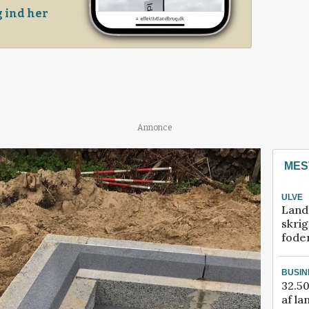
 ind her
Annonce
MES
ULVE
Land
skrig
fode
BUSIN
32.50
af la