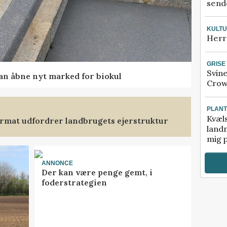
sende
KULT
Herr
GRISE
Svin
kan åbne nyt marked for biokul
Crow
PLAN
Kvæl
format udfordrer landbrugets ejerstruktur
landm
mig p
ANNONCE
Der kan være penge gemt, i
foderstrategien