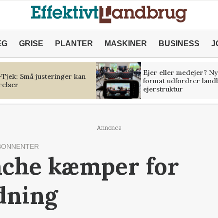
ÆG
GRISE
PLANTER
MASKINER
BUSINESS
J
Ejer eller medejer? Ny
Tjek: Små justeringer kan
format udfordrer land
relser
ejerstruktur
Annonce
BONNENTER
nche kæmper for
dning