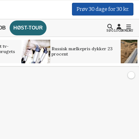
Prøv 30 dage for 30 kr.
OB
HØST-TOUR
SØG
LOGIN
MENU
t tv-
Russisk mælkepris dykker 23
brugets
procent