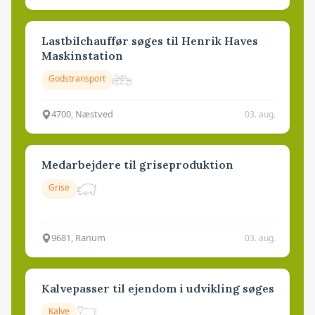
Lastbilchauffør søges til Henrik Haves
Maskinstation
Godstransport
4700, Næstved
03. aug.
Medarbejdere til griseproduktion
Grise
9681, Ranum
03. aug.
Kalvepasser til ejendom i udvikling søges
Kalve