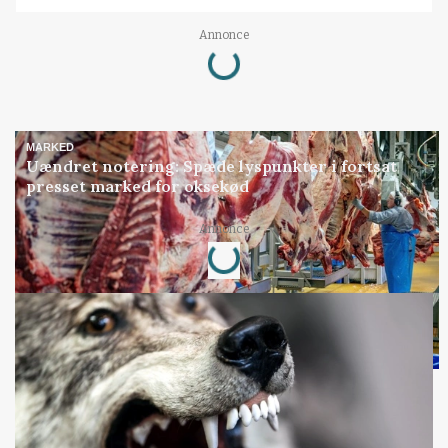
Loading...
Annonce
MARKED
Uændret notering: Spæde lyspunkter i fortsat
presset marked for oksekød
Loading...
Annonce