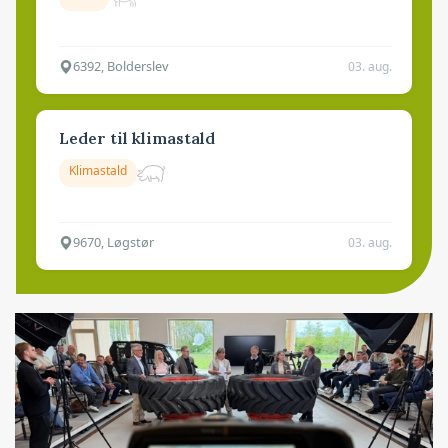
6392, Bolderslev
03. aug.
Leder til klimastald
Klimastald
9670, Løgstør
03. aug.