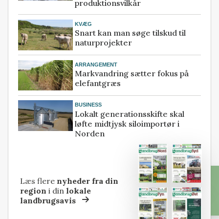
produktionsvilkår
KVÆG
Snart kan man søge tilskud til
naturprojekter
ARRANGEMENT
Markvandring sætter fokus på
elefantgræs
BUSINESS
Lokalt generationsskifte skal
løfte midtjysk siloimportør i
Norden
Læs flere
nyheder fra din
region
i din
lokale
landbrugsavis