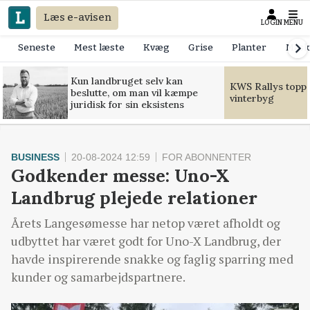
Læs e-avisen
LOGIN
MENU
Seneste
Mest læste
Kvæg
Grise
Planter
Mask
Kun landbruget selv kan
KWS Rallys toppe
beslutte, om man vil kæmpe
vinterbyg
juridisk for sin eksistens
BUSINESS
20-08-2024 12:59
FOR ABONNENTER
Godkender messe: Uno-X
Landbrug plejede relationer
Årets Langesømesse har netop været afholdt og
udbyttet har været godt for Uno-X Landbrug, der
havde inspirerende snakke og faglig sparring med
kunder og samarbejdspartnere.