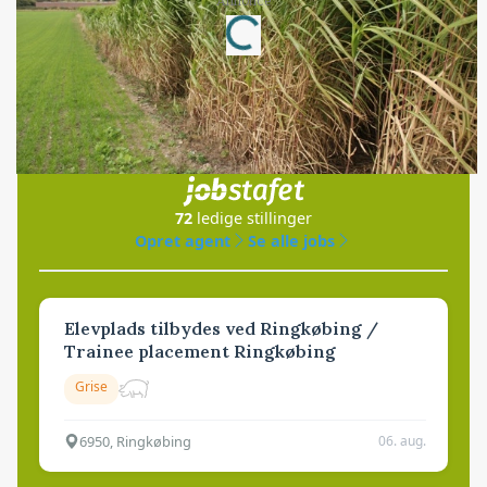
Annonce
Loading...
Jobs
i samarbejde med
72
ledige stillinger
Opret agent
Se alle jobs
Elevplads tilbydes ved Ringkøbing /
Trainee placement Ringkøbing
Grise
6950, Ringkøbing
06. aug.