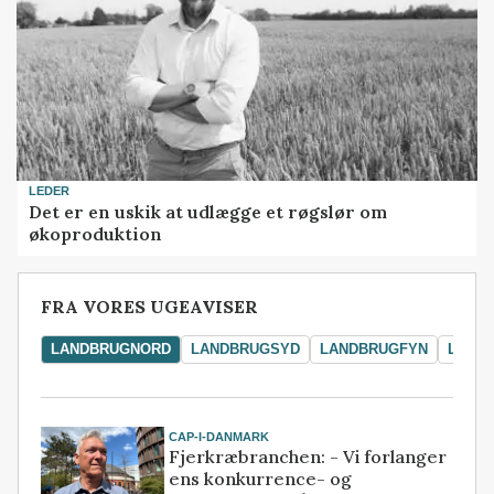
LEDER
Det er en uskik at udlægge et røgslør om
økoproduktion
FRA VORES UGEAVISER
LANDBRUGNORD
LANDBRUGSYD
LANDBRUGFYN
LAND
CAP-I-DANMARK
Fjerkræbranchen: - Vi forlanger
ens konkurrence- og