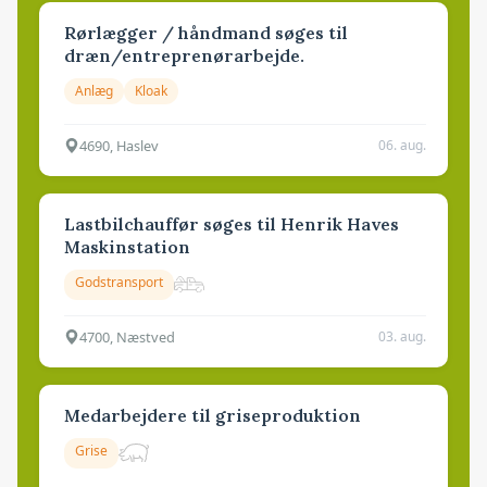
Rørlægger / håndmand søges til
dræn/entreprenørarbejde.
Anlæg
Kloak
4690, Haslev
06. aug.
Lastbilchauffør søges til Henrik Haves
Maskinstation
Godstransport
4700, Næstved
03. aug.
Medarbejdere til griseproduktion
Grise