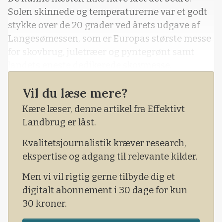
Solen skinnede og temperaturerne var et godt
stykke over de 20 grader ved årets udgave af
Langesømessen, som er Europas største messe
for skovbrug, juletræer og pyntegrønt samt
landets eneste dedikerede skovmesse.
Vil du læse mere?
Kære læser, denne artikel fra Effektivt
Landbrug er låst.
Kvalitetsjournalistik kræver research,
ekspertise og adgang til relevante kilder.
Men vi vil rigtig gerne tilbyde dig et
digitalt abonnement i 30 dage for kun
30 kroner.