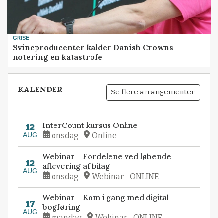
GRISE
Svineproducenter kalder Danish Crowns
notering en katastrofe
KALENDER
Se flere arrangementer
InterCount kursus Online
12
AUG
onsdag
Online
Webinar – Fordelene ved løbende
12
aflevering af bilag
AUG
onsdag
Webinar - ONLINE
Webinar – Kom i gang med digital
17
bogføring
AUG
mandag
Webinar - ONLINE