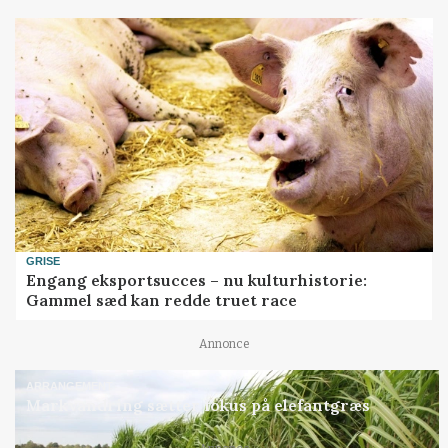
GRISE
Engang eksportsucces – nu kulturhistorie:
Gammel sæd kan redde truet race
Annonce
ARRANGEMENT
Markvandring sætter fokus på elefantgræs