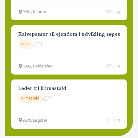
9681, Ranum
03. aug.
Kalvepasser til ejendom i udvikling søges
Kalve
6392, Bolderslev
03. aug.
Leder til klimastald
Klimastald
9670, Løgstør
03. aug.