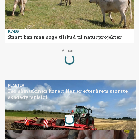
KVÆG
Snart kan man søge tilskud til naturprojekter
Loading...
Annonce
PLANTER
Før såmaskinen kører: Her er efterårets største
skadedyrsrisici
Loading...
Annonce