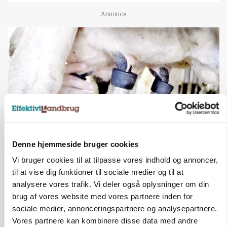
Annonce
Denne hjemmeside bruger cookies
MARKED
Russisk mælkepris dykker 23 procent
Vi bruger cookies til at tilpasse vores indhold og annoncer,
til at vise dig funktioner til sociale medier og til at
Annonce
analysere vores trafik. Vi deler også oplysninger om din
brug af vores website med vores partnere inden for
BUSINESS
sociale medier, annonceringspartnere og analysepartnere.
Fra mark til mur: Byggeriet kan åbne nyt
Vores partnere kan kombinere disse data med andre
marked for biokul