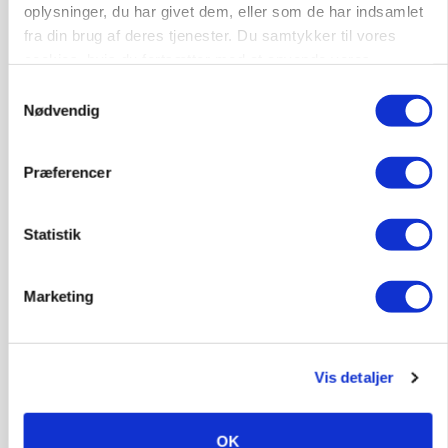
oplysninger, du har givet dem, eller som de har indsamlet
Loading...
fra din brug af deres tjenester. Du samtykker til vores
Annonce
cookies, hvis du fortsætter med at anvende vores
hjemmeside.
Samtykkevalg
Nødvendig
Præferencer
Statistik
Marketing
POLITIK
»Nu stopper I«: Landbrugsdebattør og
Vis detaljer
protestgruppe vil demonstrere mod ny
gødskningslov
OK