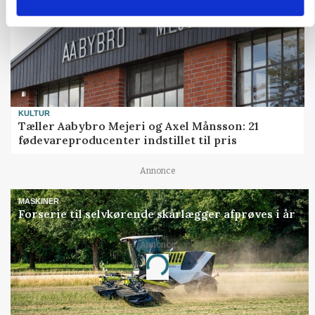
KULTUR
Tæller Aabybro Mejeri og Axel Månsson: 21
fødevareproducenter indstillet til pris
Annonce
MASKINER
Forserie til selvkørende skårlægger afprøves i år
Annonce
Loading...