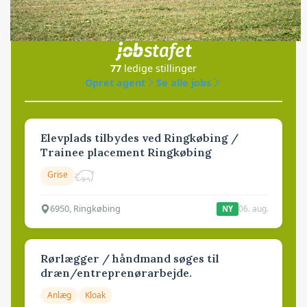
Jobs
i samarbejde med
77
ledige stillinger
Opret agent
Se alle jobs
Elevplads tilbydes ved Ringkøbing /
Trainee placement Ringkøbing
Grise
6950, Ringkøbing
06. aug.
NY
Rørlægger / håndmand søges til
dræn/entreprenørarbejde.
Anlæg
Kloak