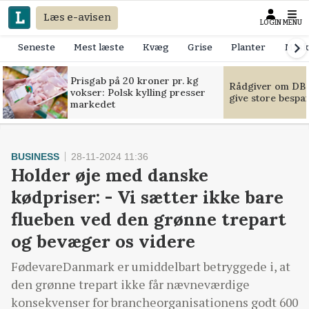
Læs e-avisen
LOGIN
MENU
Seneste
Mest læste
Kvæg
Grise
Planter
Mask
Prisgab på 20 kroner pr. kg
Rådgiver om DB-
vokser: Polsk kylling presser
give store bespa
markedet
BUSINESS
28-11-2024 11:36
Holder øje med danske
kødpriser: - Vi sætter ikke bare
flueben ved den grønne trepart
og bevæger os videre
FødevareDanmark er umiddelbart betryggede i, at
den grønne trepart ikke får nævneværdige
konsekvenser for brancheorganisationens godt 600