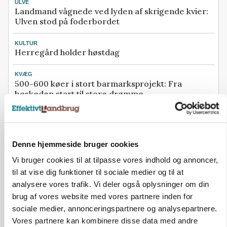
ULVE
Landmand vågnede ved lyden af skrigende kvier:
Ulven stod på foderbordet
KULTUR
Herregård holder høstdag
KVÆG
500-600 køer i stort barmarksprojekt: Fra
beskeden start til store drømme
BUSINESS
Efter salg af 3.000 søer: Vestfynsk
opformeringsprofil afhænder jord for 85 millioner
Denne hjemmeside bruger cookies
Se flere nyheder her
Vi bruger cookies til at tilpasse vores indhold og annoncer,
til at vise dig funktioner til sociale medier og til at
analysere vores trafik. Vi deler også oplysninger om din
Annonce
Loading...
brug af vores website med vores partnere inden for
sociale medier, annonceringspartnere og analysepartnere.
Vores partnere kan kombinere disse data med andre