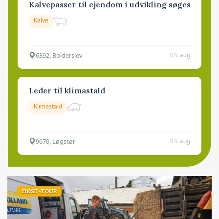
Kalvepasser til ejendom i udvikling søges
Kalve
6392, Bolderslev
03. aug.
Leder til klimastald
Klimastald
9670, Løgstør
03. aug.
HØST-TOUR