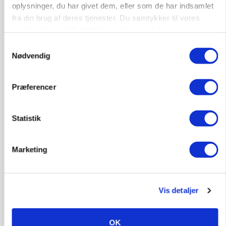
oplysninger, du har givet dem, eller som de har indsamlet
fra din brug af deres tjenester. Du samtykker til vores
cookies, hvis du fortsætter med at anvende vores
hjemmeside.
Samtykkevalg
Nødvendig
Præferencer
Statistik
MARKED
Olieprisfald og fredshåb sender F5-renten ned
på 3 procent
Marketing
Annonce
Vis detaljer
OK