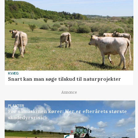
KVÆG
Snart kan man søge tilskud til naturprojekter
Annonce
PLANTER
Før såmaskinen kører: Her er efterårets største
skadedyrsrisici
Annonce
Loading...