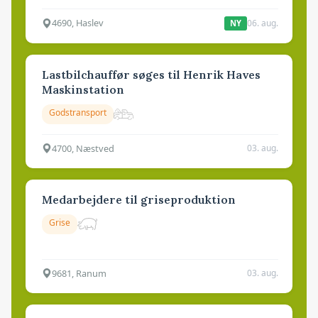
4690, Haslev
06. aug.
NY
Lastbilchauffør søges til Henrik Haves
Maskinstation
Godstransport
4700, Næstved
03. aug.
Medarbejdere til griseproduktion
Grise
9681, Ranum
03. aug.