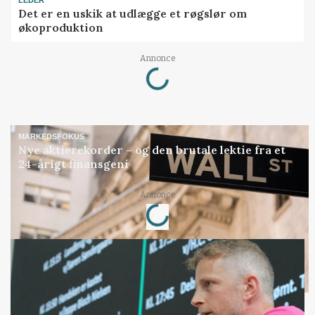
LEDER
Det er en uskik at udlægge et røgslør om
økoproduktion
Annonce
Loading...
MARKEDSFOKUS
Nye aktierekorder – og den brutale lektie fra et
24-årigt finansgeni
Annonce
Loading...