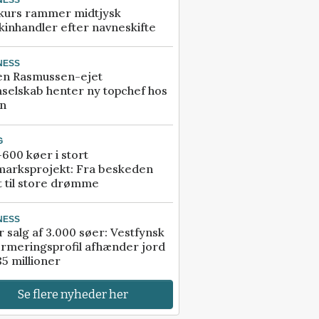
kurs rammer midtjysk
inhandler efter navneskifte
NESS
en Rasmussen-ejet
selskab henter ny topchef hos
an
G
600 køer i stort
marksprojekt: Fra beskeden
t til store drømme
NESS
r salg af 3.000 søer: Vestfynsk
rmeringsprofil afhænder jord
85 millioner
Se flere nyheder her