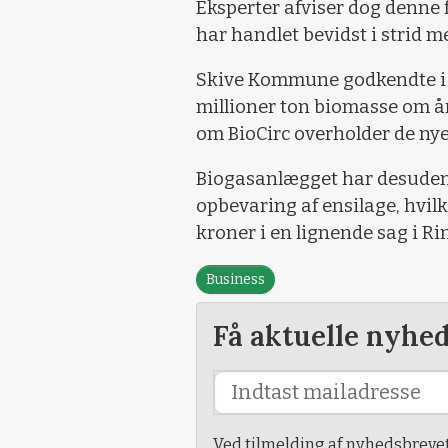
Eksperter afviser dog denne 
har handlet bevidst i strid 
Skive Kommune godkendte i s
millioner ton biomasse om år
om BioCirc overholder de nye
Biogasanlægget har desuden f
opbevaring af ensilage, hvilke
kroner i en lignende sag i Ri
Business
Få aktuelle nyhe
Ved tilmelding af nyhedsbreve