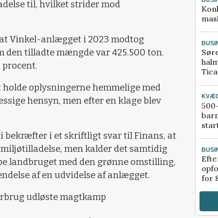
delse til, hvilket strider mod
Kon
mask
r, at Vinkel-anlægget i 2023 modtog
BUSI
m den tilladte mængde var 425.500 ton.
Sør
halm
 procent.
Tic
 at holde oplysningerne hemmelige med
KVÆ
ssige hensyn, men efter en klage blev
500-
bar
star
ekræfter i et skriftligt svar til Finans, at
iljøtilladelse, men kalder det samtidig
BUSI
Efte
pe landbruget med den grønne omstilling,
opfo
ndelse af en udvidelse af anlægget.
for 
forbrug udløste magtkamp