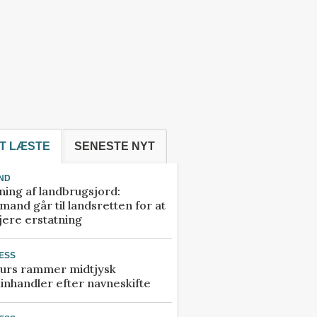
T LÆSTE
SENESTE NYT
ND
ning af landbrugsjord:
and går til landsretten for at
jere erstatning
ESS
urs rammer midtjysk
inhandler efter navneskifte