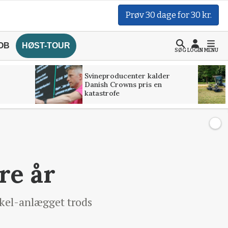
Prøv 30 dage for 30 kr.
OB
HØST-TOUR
SØG
LOGIN
MENU
Svineproducenter kalder
Danish Crowns pris en
katastrofe
re år
kel-anlægget trods