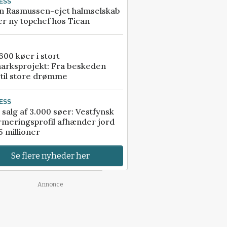
ESS
n Rasmussen-ejet halmselskab
r ny topchef hos Tican
00 køer i stort
arksprojekt: Fra beskeden
 til store drømme
ESS
 salg af 3.000 søer: Vestfynsk
rmeringsprofil afhænder jord
5 millioner
Se flere nyheder her
Annonce