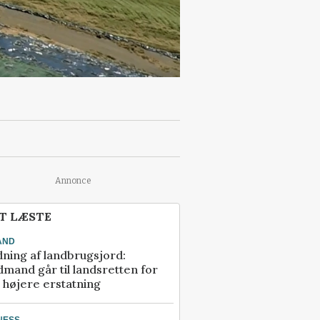
Annonce
T LÆSTE
AND
ning af landbrugsjord:
mand går til landsretten for
å højere erstatning
NESS