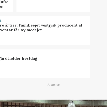
løfte
en
S
ire årtier: Familieejet vestjysk producent af
nventar får ny medejer
ård holder høstdag
Annonce