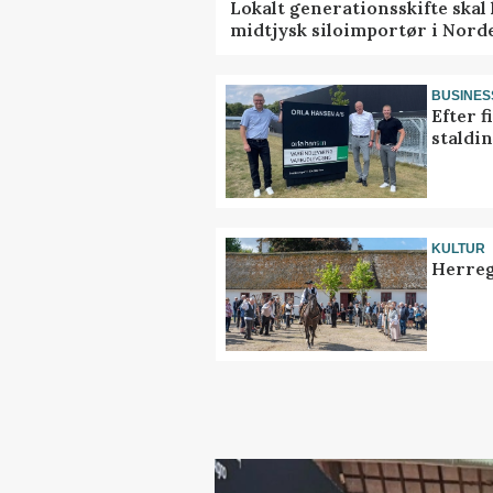
Lokalt generationsskifte skal 
midtjysk siloimportør i Nord
BUSINES
Efter f
staldi
KULTUR
Herreg