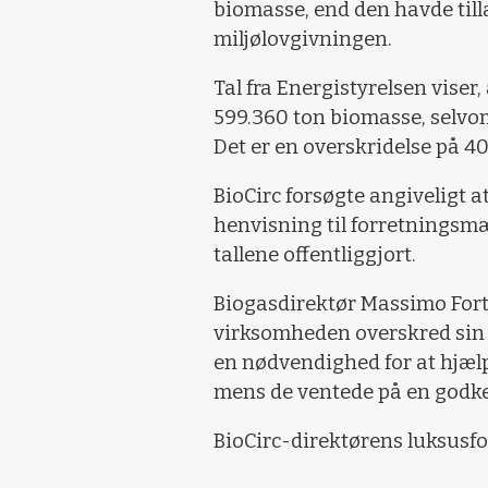
biomasse, end den havde tilla
miljølovgivningen.
Tal fra Energistyrelsen vise
599.360 ton biomasse, selvo
Det er en overskridelse på 40
BioCirc forsøgte angiveligt
henvisning til forretningsmæ
tallene offentliggjort.
Biogasdirektør Massimo Forti b
virksomheden overskred sin m
en nødvendighed for at hjæl
mens de ventede på en godke
BioCirc-direktørens luksus