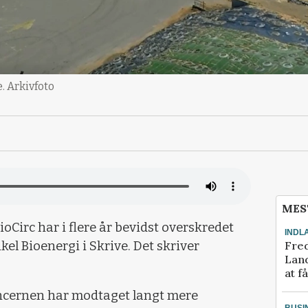
. Arkivfoto
MES
Circ har i flere år bevidst overskredet
INDL
Fred
el Bioenergi i Skrive. Det skriver
Land
at f
oncernen har modtaget langt mere
BUSI