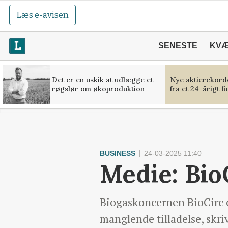
Læs e-avisen
SENESTE
KV
Det er en uskik at udlægge et
Nye aktierekorde
røgslør om økoproduktion
fra et 24-årigt f
BUSINESS
24-03-2025 11:40
Medie: BioC
Biogaskoncernen BioCirc 
manglende tilladelse, skri