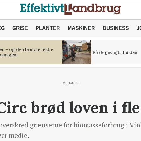
ÆG
GRISE
PLANTER
MASKINER
BUSINESS
J
r – og den brutale lektie
På døgnvagt i høsten
inansgeni
Annonce
irc brød loven i fle
overskred grænserne for biomasseforbrug i Vin
ver medie.