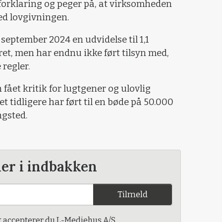
forklaring og peger på, at virksomheden
med lovgivningen.
eptember 2024 en udvidelse til 1,1
et, men har endnu ikke ført tilsyn med,
 regler.
ået kritik for lugtgener og ulovlig
t tidligere har ført til en bøde på 50.000
ngsted.
der i indbakken
Tilmeld
t accepterer du L-Mediehus A/S