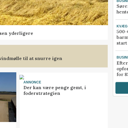
BUSIN
Søre
hente
KVÆG
500-6
sen yderligere
barm
start
indmølle til at snurre igen
BUSIN
Efter
opfo
for 8
ANNONCE
Der kan være penge gemt, i
foderstrategien