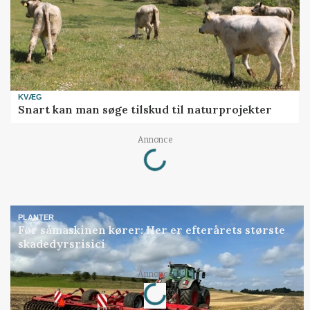
KVÆG
Snart kan man søge tilskud til naturprojekter
Loading...
Annonce
PLANTER
Før såmaskinen kører: Her er efterårets største
skadedyrsrisici
Loading...
Annonce