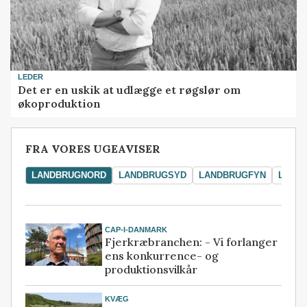
LEDER
Det er en uskik at udlægge et røgslør om
økoproduktion
FRA VORES UGEAVISER
LANDBRUGNORD
LANDBRUGSYD
LANDBRUGFYN
LAND
CAP-I-DANMARK
Fjerkræbranchen: - Vi forlanger
ens konkurrence- og
produktionsvilkår
KVÆG