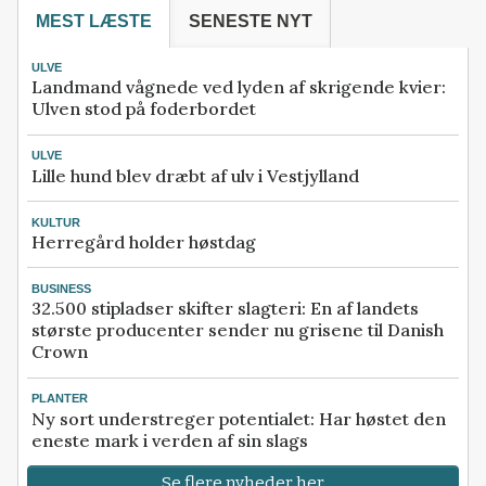
MEST LÆSTE
SENESTE NYT
ULVE
Landmand vågnede ved lyden af skrigende kvier:
Ulven stod på foderbordet
ULVE
Lille hund blev dræbt af ulv i Vestjylland
KULTUR
Herregård holder høstdag
BUSINESS
32.500 stipladser skifter slagteri: En af landets
største producenter sender nu grisene til Danish
Crown
PLANTER
Ny sort understreger potentialet: Har høstet den
eneste mark i verden af sin slags
Se flere nyheder her