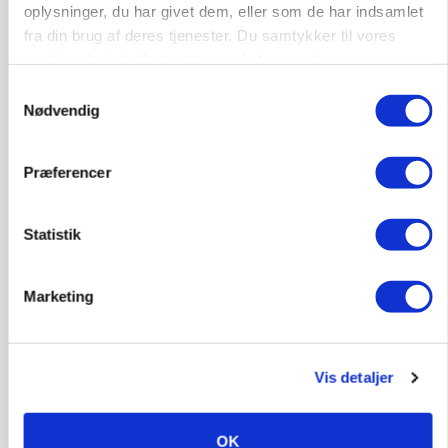
Ejer eller medejer? Nyt tv-format udfordrer
oplysninger, du har givet dem, eller som de har indsamlet
landbrugets ejerstruktur
fra din brug af deres tjenester. Du samtykker til vores
cookies, hvis du fortsætter med at anvende vores
Annonce
hjemmeside.
Samtykkevalg
Nødvendig
Præferencer
Statistik
Marketing
MARKED
Russisk mælkepris dykker 23 procent
Vis detaljer
Annonce
OK
BUSINESS