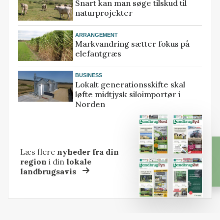
Snart kan man søge tilskud til
naturprojekter
ARRANGEMENT
Markvandring sætter fokus på
elefantgræs
BUSINESS
Lokalt generationsskifte skal
løfte midtjysk siloimportør i
Norden
Læs flere
nyheder fra din
region
i din
lokale
landbrugsavis