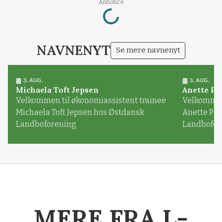
Loading...
Annonce
NAVNENYT
Se mere navnenyt
3. AUG.
3. AUG.
Michaela Toft Jepsen
Anette Pl
Velkommen til økonomiassistent trainee
Velkommen 
Michaela Toft Jepsen hos Østdansk
Anette Pl
Landboforening
Landbofor
MERE FRA L-