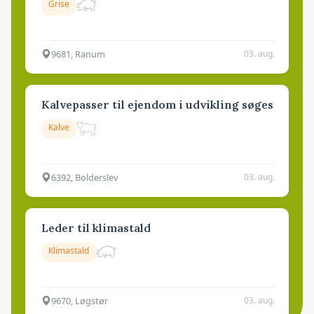
Grise
9681, Ranum
03. aug.
Kalvepasser til ejendom i udvikling søges
Kalve
6392, Bolderslev
03. aug.
Leder til klimastald
Klimastald
9670, Løgstør
03. aug.