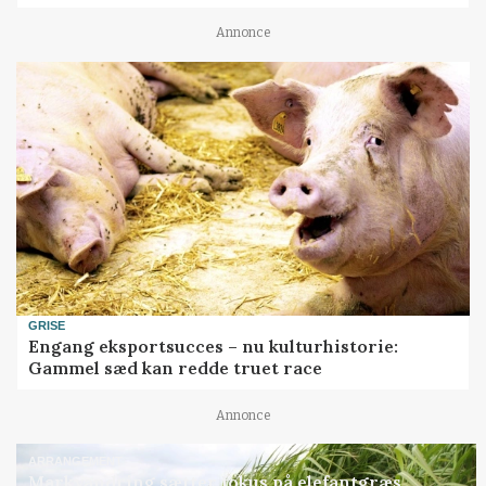
Annonce
GRISE
Engang eksportsucces – nu kulturhistorie:
Gammel sæd kan redde truet race
Annonce
ARRANGEMENT
Markvandring sætter fokus på elefantgræs