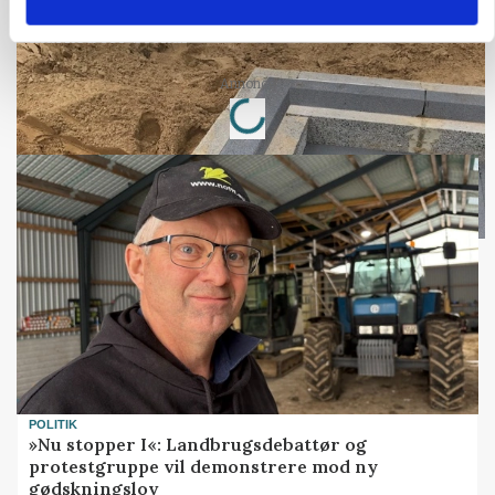
Fra mark til mur: Byggeriet kan åbne nyt
marked for biokul
Loading...
Annonce
POLITIK
»Nu stopper I«: Landbrugsdebattør og
protestgruppe vil demonstrere mod ny
gødskningslov