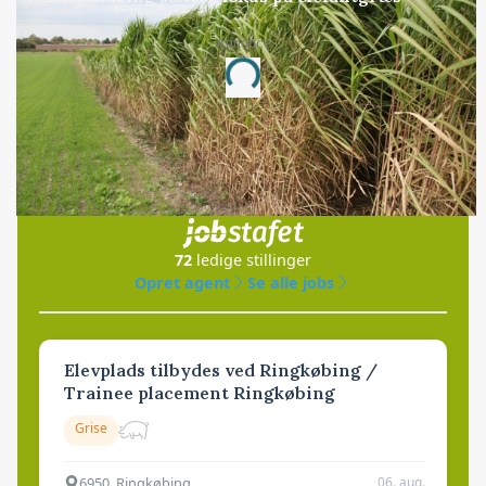
Annonce
Loading...
Jobs
i samarbejde med
72
ledige stillinger
Opret agent
Se alle jobs
Elevplads tilbydes ved Ringkøbing /
Trainee placement Ringkøbing
Grise
6950, Ringkøbing
06. aug.