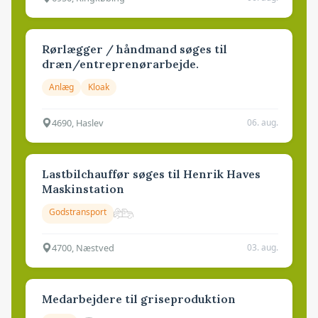
Rørlægger / håndmand søges til
dræn/entreprenørarbejde.
Anlæg
Kloak
4690, Haslev
06. aug.
Lastbilchauffør søges til Henrik Haves
Maskinstation
Godstransport
4700, Næstved
03. aug.
Medarbejdere til griseproduktion