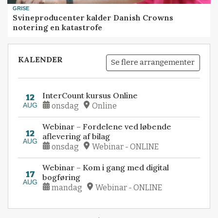
GRISE
Svineproducenter kalder Danish Crowns
notering en katastrofe
KALENDER
Se flere arrangementer
InterCount kursus Online
12
AUG
onsdag
Online
Webinar – Fordelene ved løbende
12
aflevering af bilag
AUG
onsdag
Webinar - ONLINE
Webinar – Kom i gang med digital
17
bogføring
AUG
mandag
Webinar - ONLINE