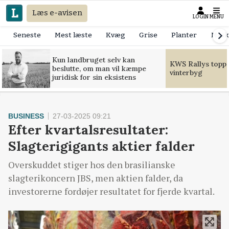
Læs e-avisen
LOGIN
MENU
Seneste
Mest læste
Kvæg
Grise
Planter
Mask
Kun landbruget selv kan
KWS Rallys toppe
beslutte, om man vil kæmpe
vinterbyg
juridisk for sin eksistens
BUSINESS
27-03-2025 09:21
Efter kvartalsresultater:
Slagterigigants aktier falder
Overskuddet stiger hos den brasilianske
slagterikoncern JBS, men aktien falder, da
investorerne fordøjer resultatet for fjerde kvartal.