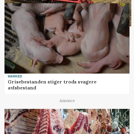
MARKED
Grisebestanden stiger trods svagere
avlsbestand
Annonce