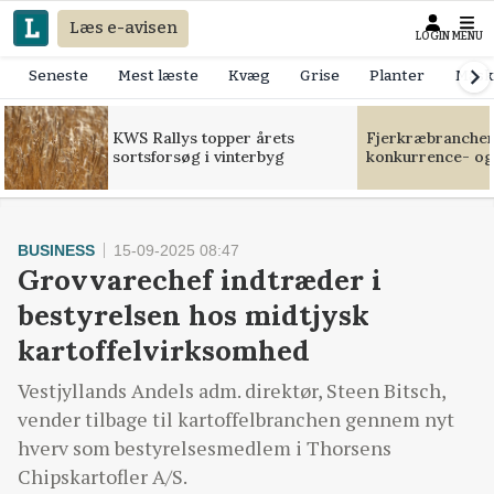
Læs e-avisen
LOGIN
MENU
Seneste
Mest læste
Kvæg
Grise
Planter
Mask
KWS Rallys topper årets
Fjerkræbranchen:
sortsforsøg i vinterbyg
konkurrence- og
BUSINESS
15-09-2025 08:47
Grovvarechef indtræder i
bestyrelsen hos midtjysk
kartoffelvirksomhed
Vestjyllands Andels adm. direktør, Steen Bitsch,
vender tilbage til kartoffelbranchen gennem nyt
hverv som bestyrelsesmedlem i Thorsens
Chipskartofler A/S.