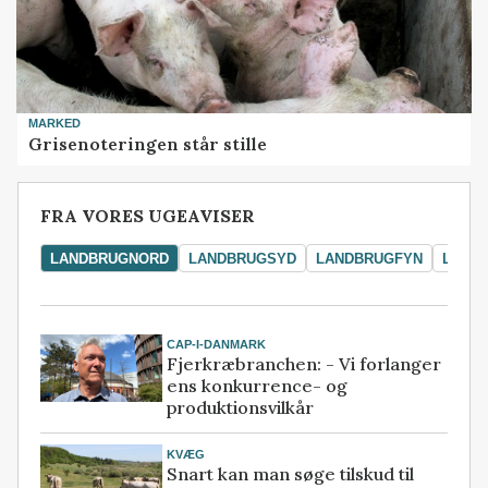
MARKED
Grisenoteringen står stille
FRA VORES UGEAVISER
LANDBRUGNORD
LANDBRUGSYD
LANDBRUGFYN
LAND
CAP-I-DANMARK
Fjerkræbranchen: - Vi forlanger
ens konkurrence- og
produktionsvilkår
KVÆG
Snart kan man søge tilskud til