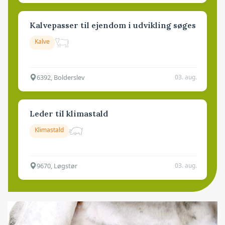
Kalvepasser til ejendom i udvikling søges
Kalve
6392, Bolderslev
03. aug.
Leder til klimastald
Klimastald
9670, Løgstør
03. aug.