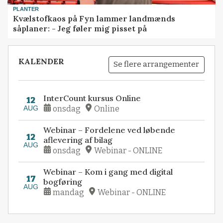
PLANTER
Kvælstofkaos på Fyn lammer landmænds
såplaner: - Jeg føler mig pisset på
KALENDER
Se flere arrangementer
InterCount kursus Online
12
AUG
onsdag
Online
Webinar – Fordelene ved løbende
12
aflevering af bilag
AUG
onsdag
Webinar - ONLINE
Webinar – Kom i gang med digital
17
bogføring
AUG
mandag
Webinar - ONLINE