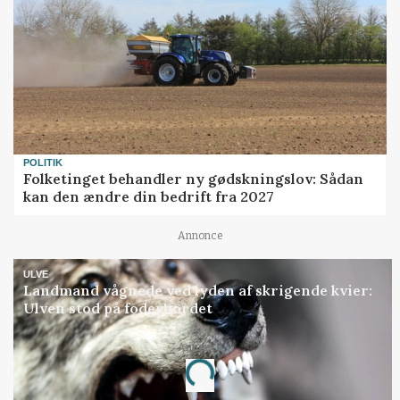
POLITIK
Folketinget behandler ny gødskningslov: Sådan
kan den ændre din bedrift fra 2027
Annonce
ULVE
Landmand vågnede ved lyden af skrigende kvier:
Ulven stod på foderbordet
Annonce
Loading...