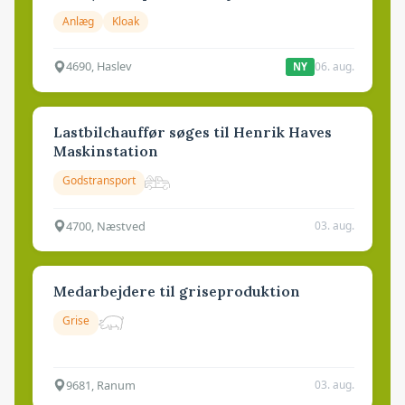
Anlæg
Kloak
4690, Haslev
06. aug.
NY
Lastbilchauffør søges til Henrik Haves
Maskinstation
Godstransport
4700, Næstved
03. aug.
Medarbejdere til griseproduktion
Grise
9681, Ranum
03. aug.