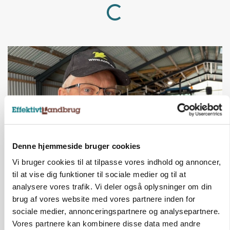
Loading...
Denne hjemmeside bruger cookies
Vi bruger cookies til at tilpasse vores indhold og annoncer,
POLITIK
til at vise dig funktioner til sociale medier og til at
»Nu stopper I«: Landbrugsdebattør og
analysere vores trafik. Vi deler også oplysninger om din
protestgruppe vil demonstrere mod ny
brug af vores website med vores partnere inden for
gødskningslov
sociale medier, annonceringspartnere og analysepartnere.
Vores partnere kan kombinere disse data med andre
Annonce