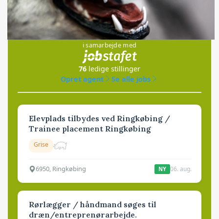
Jobs
i samarbejde med
76
ledige stillinger
Opret agent
Se alle jobs
Elevplads tilbydes ved Ringkøbing /
Trainee placement Ringkøbing
Grise
6950, Ringkøbing
06. aug.
NY
Rørlægger / håndmand søges til
dræn/entreprenørarbejde.