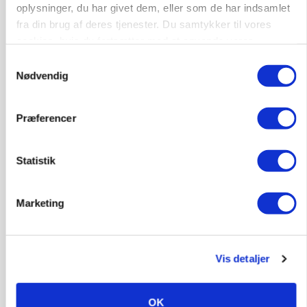
oplysninger, du har givet dem, eller som de har indsamlet
fra din brug af deres tjenester. Du samtykker til vores
cookies, hvis du fortsætter med at anvende vores
hjemmeside.
Samtykkevalg
Nødvendig
Præferencer
Statistik
KVÆG
Snart kan man søge tilskud til naturprojekter
Marketing
Annonce
PLANTER
Vis detaljer
Før såmaskinen kører: Her er efterårets største
skadedyrsrisici
OK
Annonce