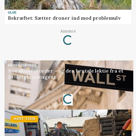
ULVE
Bekræftet: Sætter droner ind mod problemulv
Annonce
Loading...
MARKEDSFOKUS
Nye aktierekorder – og den brutale lektie fra et
24-årigt finansgeni
Annonce
Loading...
HØST-TOUR