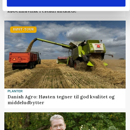
Grambogård får oksekød på menuen hos
københavnsk restaurantkæde
HØST-TOUR
PLANTER
Danish Agro: Høsten tegner til god kvalitet og
middeludbytter