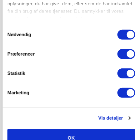
oplysninger, du har givet dem, eller som de har indsamlet
Annonce
fra din brug af deres tjenester. Du samtykker til vores
cookies, hvis du fortsætter med at anvende vores
KLUMME
Ny griseprognose kan give anledning til et nyt
hjemmeside.
Samtykkevalg
budgettjek
Nødvendig
Annonce
Loading...
Præferencer
Statistik
Marketing
Vis detaljer
OK
BUSINESS