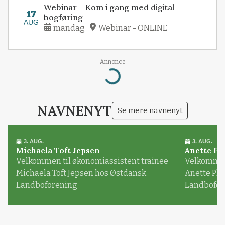
Webinar – Kom i gang med digital
17
bogføring
AUG
mandag
Webinar - ONLINE
Annonce
Loading...
NAVNENYT
Se mere navnenyt
3. AUG.
3. AUG.
Michaela Toft Jepsen
Anette Pl
Velkommen til økonomiassistent trainee
Velkommen 
Michaela Toft Jepsen hos Østdansk
Anette Pl
Landboforening
Landbofor