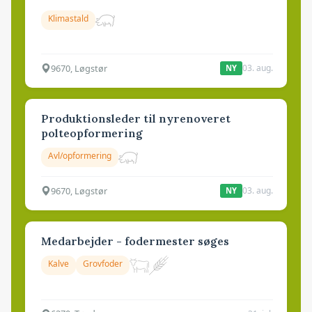
Klimastald
9670, Løgstør
03. aug.
NY
Produktionsleder til nyrenoveret
polteopformering
Avl/opformering
9670, Løgstør
03. aug.
NY
Medarbejder - fodermester søges
Kalve
Grovfoder