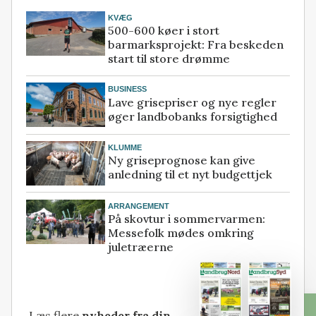
KVÆG
500-600 køer i stort
barmarksprojekt: Fra beskeden
start til store drømme
BUSINESS
Lave grisepriser og nye regler
øger landbobanks forsigtighed
KLUMME
Ny griseprognose kan give
anledning til et nyt budgettjek
ARRANGEMENT
På skovtur i sommervarmen:
Messefolk mødes omkring
juletræerne
Læs flere
nyheder fra din