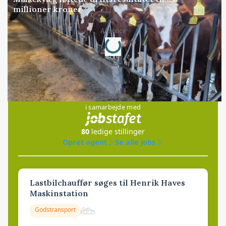
millioner kroner
Loading...
Annonce
Jobs
i samarbejde med
80
ledige stillinger
Opret agent
Se alle jobs
Lastbilchauffør søges til Henrik Haves
Maskinstation
Godstransport