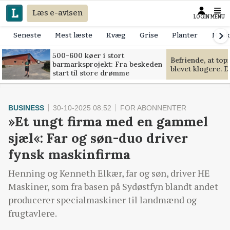
Læs e-avisen
LOGIN
MENU
Seneste
Mest læste
Kvæg
Grise
Planter
Mask
500-600 køer i stort
Befriende, at to
barmarksprojekt: Fra beskeden
blevet klogere. D
start til store drømme
BUSINESS
30-10-2025 08:52
FOR ABONNENTER
»Et ungt firma med en gammel
sjæl«: Far og søn-duo driver
fynsk maskinfirma
Henning og Kenneth Elkær, far og søn, driver HE
Maskiner, som fra basen på Sydøstfyn blandt andet
producerer specialmaskiner til landmænd og
frugtavlere.