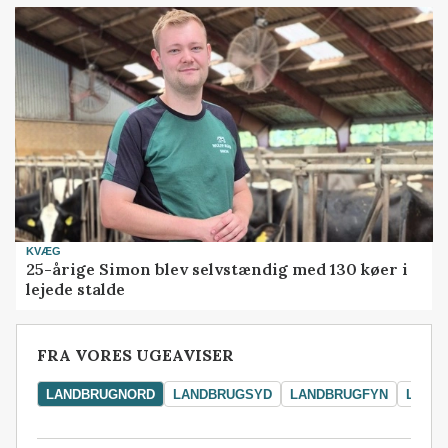
KVÆG
25-årige Simon blev selvstændig med 130 køer i
lejede stalde
FRA VORES UGEAVISER
LANDBRUGNORD
LANDBRUGSYD
LANDBRUGFYN
LAND