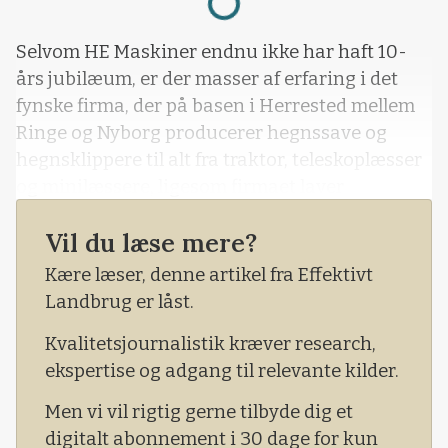
Selvom HE Maskiner endnu ikke har haft 10-
års jubilæum, er der masser af erfaring i det
fynske firma, der på basen i Herrested mellem
Ringe og Nyborg producerer hegnssave og
hegnsklippere til alt fra traktor, teleskoplæsser
og minilæssere, ligesom firmaet laver
træflytningsmaskiner til optagning og
Vil du læse mere?
genplantning af eksisterende træer.
Kære læser, denne artikel fra Effektivt
Landbrug er låst.
Kvalitetsjournalistik kræver research,
ekspertise og adgang til relevante kilder.
Men vi vil rigtig gerne tilbyde dig et
digitalt abonnement i 30 dage for kun