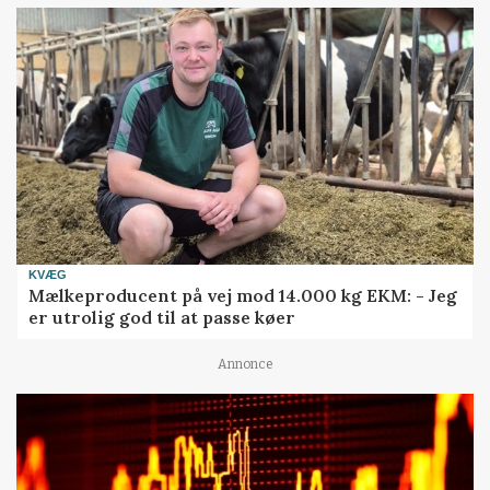
KVÆG
Mælkeproducent på vej mod 14.000 kg EKM: - Jeg
er utrolig god til at passe køer
Annonce