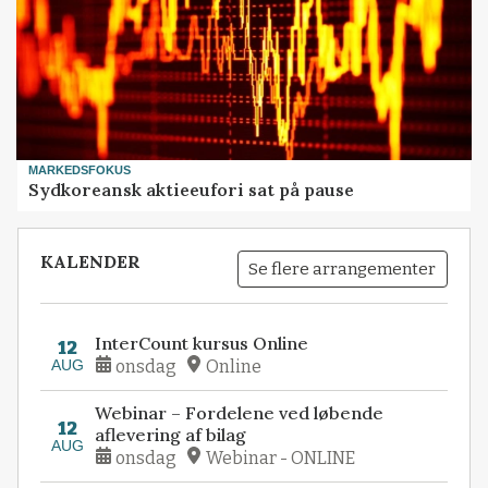
MARKEDSFOKUS
Sydkoreansk aktieeufori sat på pause
KALENDER
Se flere arrangementer
InterCount kursus Online
12
AUG
onsdag
Online
Webinar – Fordelene ved løbende
12
aflevering af bilag
AUG
onsdag
Webinar - ONLINE