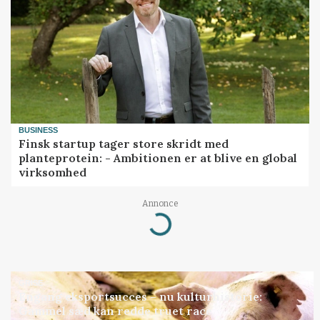
BUSINESS
Finsk startup tager store skridt med
planteprotein: - Ambitionen er at blive en global
virksomhed
Annonce
Loading...
GRISE
Engang eksportsucces – nu kulturhistorie:
Gammel sæd kan redde truet race