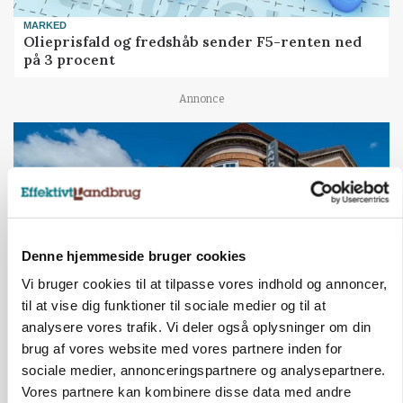
MARKED
Olieprisfald og fredshåb sender F5-renten ned
på 3 procent
Annonce
Denne hjemmeside bruger cookies
Vi bruger cookies til at tilpasse vores indhold og annoncer,
til at vise dig funktioner til sociale medier og til at
analysere vores trafik. Vi deler også oplysninger om din
BUSINESS
brug af vores website med vores partnere inden for
Lave grisepriser og nye regler øger landbobanks
sociale medier, annonceringspartnere og analysepartnere.
forsigtighed
Vores partnere kan kombinere disse data med andre