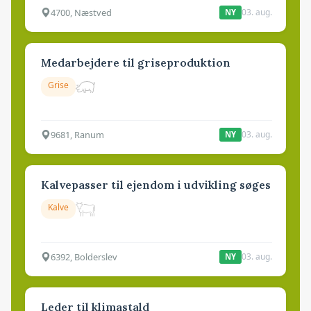
4700, Næstved
03. aug.
NY
Medarbejdere til griseproduktion
Grise
9681, Ranum
03. aug.
NY
Kalvepasser til ejendom i udvikling søges
Kalve
6392, Bolderslev
03. aug.
NY
Leder til klimastald