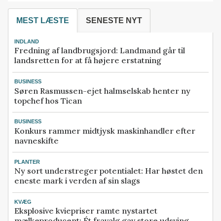
MEST LÆSTE
SENESTE NYT
INDLAND
Fredning af landbrugsjord: Landmand går til
landsretten for at få højere erstatning
BUSINESS
Søren Rasmussen-ejet halmselskab henter ny
topchef hos Tican
BUSINESS
Konkurs rammer midtjysk maskinhandler efter
navneskifte
PLANTER
Ny sort understreger potentialet: Har høstet den
eneste mark i verden af sin slags
KVÆG
Eksplosive kviepriser ramte nystartet
mælkeproducent: Ét fravalg gav store udsving