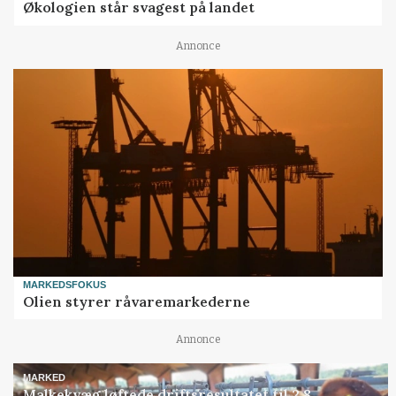
Økologien står svagest på landet
Annonce
MARKEDSFOKUS
Olien styrer råvaremarkederne
Annonce
MARKED
Malkekvæg løftede driftsresultatet til 2,8