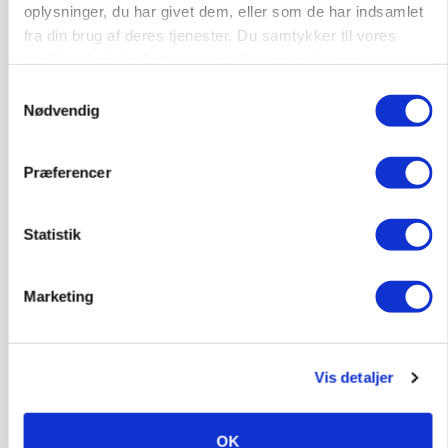
oplysninger, du har givet dem, eller som de har indsamlet
Annonce
fra din brug af deres tjenester. Du samtykker til vores
Loading...
cookies, hvis du fortsætter med at anvende vores
hjemmeside.
Samtykkevalg
Nødvendig
Præferencer
Statistik
Marketing
MARKED
Vis detaljer
Grisenoteringen står stille
Annonce
OK