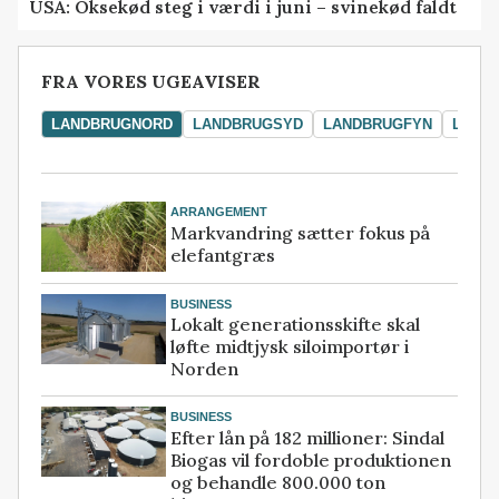
USA: Oksekød steg i værdi i juni – svinekød faldt
FRA VORES UGEAVISER
LANDBRUGNORD
LANDBRUGSYD
LANDBRUGFYN
LAND
ARRANGEMENT
Markvandring sætter fokus på
elefantgræs
BUSINESS
Lokalt generationsskifte skal
løfte midtjysk siloimportør i
Norden
BUSINESS
Efter lån på 182 millioner: Sindal
Biogas vil fordoble produktionen
og behandle 800.000 ton