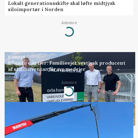
Lokalt generationsskifte skal løfte midtjysk
siloimportør i Norden
Annonce
Loading...
BUSINESS
Efter fire årtier: Familieejet vestjysk producent
af staldinventar får ny medejer
Annonce
Loading...