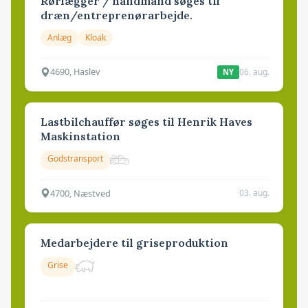
Rørlægger / håndmand søges til
dræn/entreprenørarbejde.
Anlæg
Kloak
4690, Haslev
06. aug.
NY
Lastbilchauffør søges til Henrik Haves
Maskinstation
Godstransport
4700, Næstved
03. aug.
Medarbejdere til griseproduktion
Grise