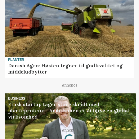
PLANTER
Danish Agro: Høsten tegner til god kvalitet og
middeludbytter
Annonce
BUSINESS
Finsk startup tager store skridt med
planteprotein: - Ambitionen er at blive en global
virksomhed
Loading...
Annonce