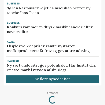
BUSINESS
Søren Rasmussen-ejet halmselskab henter ny
topchef hos Tican
BUSINESS
Konkurs rammer midtjysk maskinhandler efter
navneskifte
KVÆG
Eksplosive kviepriser ramte nystartet
mælkeproducent: Ét fravalg gav store udsving
PLANTER
Ny sort understreger potentialet: Har høstet den
eneste mark i verden af sin slags
Se flere nyheder her
Loading...
Annonce