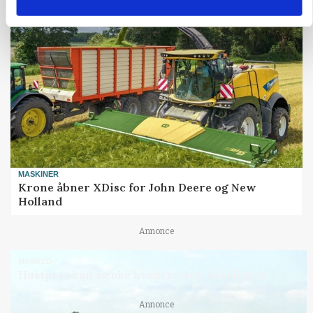
MASKINER
Krone åbner XDisc for John Deere og New
Holland
Annonce
MARKED
Høstpres kan sænke hvedeprisen yderligere
Annonce