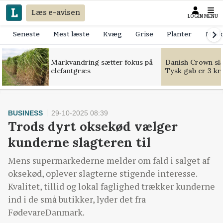
Læs e-avisen
LOGIN
MENU
Seneste
Mest læste
Kvæg
Grise
Planter
Mask
Markvandring sætter fokus på
Danish Crown slår
elefantgræs
Tysk gab er 3 kr
BUSINESS
29-10-2025 08:39
Trods dyrt oksekød vælger
kunderne slagteren til
Mens supermarkederne melder om fald i salget af
oksekød, oplever slagterne stigende interesse.
Kvalitet, tillid og lokal faglighed trækker kunderne
ind i de små butikker, lyder det fra
FødevareDanmark.