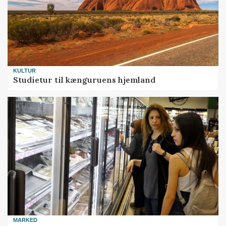
KULTUR
Studietur til kænguruens hjemland
MARKED