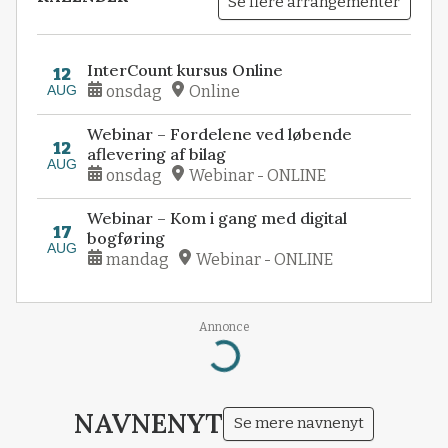
Se flere arrangementer
InterCount kursus Online
12
AUG
onsdag
Online
Webinar – Fordelene ved løbende
12
aflevering af bilag
AUG
onsdag
Webinar - ONLINE
Webinar – Kom i gang med digital
17
bogføring
AUG
mandag
Webinar - ONLINE
Annonce
Loading...
NAVNENYT
Se mere navnenyt