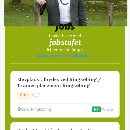
Jobs
i samarbejde med
81
ledige stillinger
Opret agent
Se alle jobs
Elevplads tilbydes ved Ringkøbing /
Trainee placement Ringkøbing
Grise
6950, Ringkøbing
06. aug.
NY