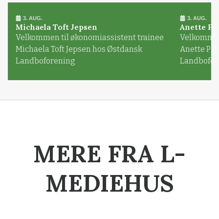
3. AUG.
3. AUG.
Michaela Toft Jepsen
Anette Pl
Velkommen til økonomiassistent trainee
Velkommen 
Michaela Toft Jepsen hos Østdansk
Anette Pl
Landboforening
Landbofor
MERE FRA L-
MEDIEHUS