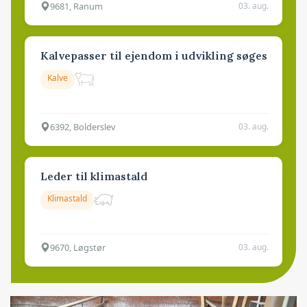
9681, Ranum
03. aug.
Kalvepasser til ejendom i udvikling søges
Kalve
6392, Bolderslev
03. aug.
Leder til klimastald
Klimastald
9670, Løgstør
03. aug.