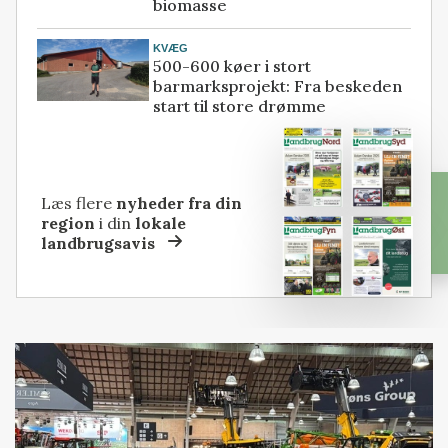
biomasse
KVÆG
500-600 køer i stort
barmarksprojekt: Fra beskeden
start til store drømme
Læs flere
nyheder fra din
region
i din
lokale
landbrugsavis