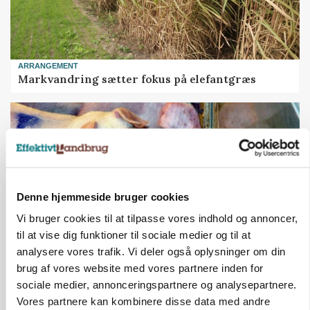
ARRANGEMENT
Markvandring sætter fokus på elefantgræs
Denne hjemmeside bruger cookies
Vi bruger cookies til at tilpasse vores indhold og annoncer,
til at vise dig funktioner til sociale medier og til at
analysere vores trafik. Vi deler også oplysninger om din
brug af vores website med vores partnere inden for
GRISE
Danish Crown slår igen i noteringsstrid: Tysk
sociale medier, annonceringspartnere og analysepartnere.
gab er 3 kroner – ikke 4,30
Vores partnere kan kombinere disse data med andre