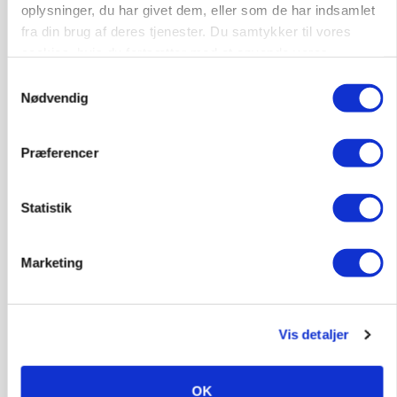
oplysninger, du har givet dem, eller som de har indsamlet
fra din brug af deres tjenester. Du samtykker til vores
cookies, hvis du fortsætter med at anvende vores
hjemmeside.
Samtykkevalg
Nødvendig
Præferencer
MARKED
Russisk mælkepris dykker 23 procent
Statistik
Annonce
Marketing
Vis detaljer
OK