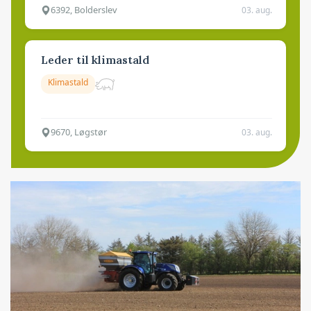
6392, Bolderslev
03. aug.
Leder til klimastald
Klimastald
9670, Løgstør
03. aug.