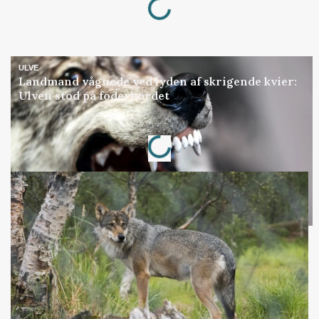
ULVE
Landmand vågnede ved lyden af skrigende kvier:
Ulven stod på foderbordet
Loading...
Annonce