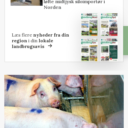
løfte midtjysk siloimportør i
Norden
Læs flere
nyheder fra din
region
i din
lokale
landbrugsavis