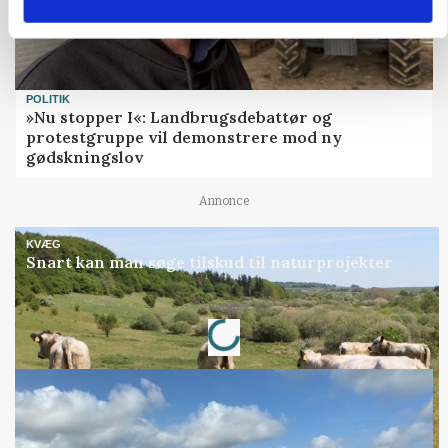
POLITIK
»Nu stopper I«: Landbrugsdebattør og
protestgruppe vil demonstrere mod ny
gødskningslov
Annonce
KVÆG
Snart kan man søge tilskud til naturprojekter
Loading...
Annonce