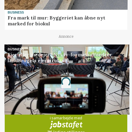
BUSINESS
Fra mark til mur: Byggeriet kan åbne nyt
marked for biokul
Annonce
BUSINESS
Ejer eller medejer? Nyt tv-format udfordrer
landbrugets ejerstruktur
Annonce
Loading...
Jobs
i samarbejde med