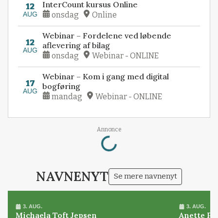
InterCount kursus Online
12
AUG
onsdag
Online
Webinar – Fordelene ved løbende
12
aflevering af bilag
AUG
onsdag
Webinar - ONLINE
Webinar – Kom i gang med digital
17
bogføring
AUG
mandag
Webinar - ONLINE
Loading...
Annonce
NAVNENYT
Se mere navnenyt
3. AUG.
3. AUG.
Michaela Toft Jepsen
Anette Pl