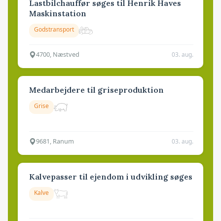
Lastbilchauffør søges til Henrik Haves
Maskinstation
Godstransport
4700, Næstved
03. aug.
Medarbejdere til griseproduktion
Grise
9681, Ranum
03. aug.
Kalvepasser til ejendom i udvikling søges
Kalve