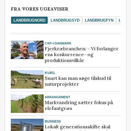
FRA VORES UGEAVISER
LANDBRUGNORD
LANDBRUGSYD
LANDBRUGFYN
LAND
CAP-I-DANMARK
Fjerkræbranchen: - Vi forlanger
ens konkurrence- og
produktionsvilkår
KVÆG
Snart kan man søge tilskud til
naturprojekter
ARRANGEMENT
Markvandring sætter fokus på
elefantgræs
BUSINESS
Lokalt generationsskifte skal