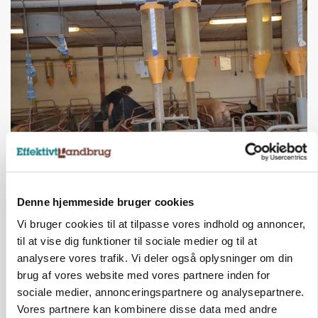
GRISE
Rådgiver om DB-Tjek: Små justeringer kan give
store besparelser
Denne hjemmeside bruger cookies
Loading...
Vi bruger cookies til at tilpasse vores indhold og annoncer,
Annonce
til at vise dig funktioner til sociale medier og til at
analysere vores trafik. Vi deler også oplysninger om din
brug af vores website med vores partnere inden for
sociale medier, annonceringspartnere og analysepartnere.
Vores partnere kan kombinere disse data med andre