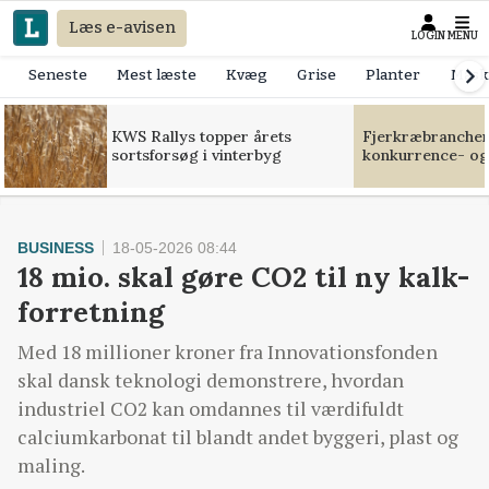
Læs e-avisen
LOGIN
MENU
Seneste
Mest læste
Kvæg
Grise
Planter
Mask
KWS Rallys topper årets
Fjerkræbranchen:
sortsforsøg i vinterbyg
konkurrence- og
BUSINESS
18-05-2026 08:44
18 mio. skal gøre CO2 til ny kalk-
forretning
Med 18 millioner kroner fra Innovationsfonden
skal dansk teknologi demonstrere, hvordan
industriel CO2 kan omdannes til værdifuldt
calciumkarbonat til blandt andet byggeri, plast og
maling.