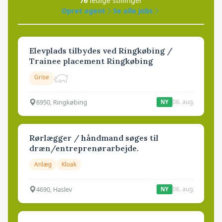
76
ledige stillinger
Opret agent
Se alle jobs
Elevplads tilbydes ved Ringkøbing /
Trainee placement Ringkøbing
Grise
6950, Ringkøbing
06. aug.
NY
Rørlægger / håndmand søges til
dræn/entreprenørarbejde.
Anlæg
Kloak
4690, Haslev
06. aug.
NY