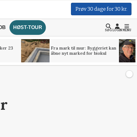
Prøv 30 dage for 30 kr.
OB
HØST-TOUR
SØG
LOGIN
MENU
ker 23
Fra mark til mur: Byggeriet kan
åbne nyt marked for biokul
r