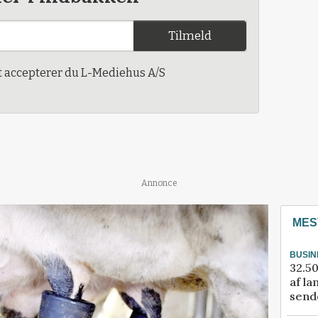
Tilmeld
t accepterer du L-Mediehus A/S
Annonce
MES
BUSIN
32.50
af la
sende