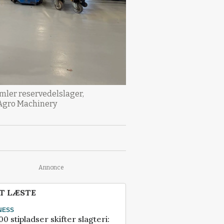
mler reservedelslager,
 Agro Machinery
Annonce
T LÆSTE
NESS
00 stipladser skifter slagteri: