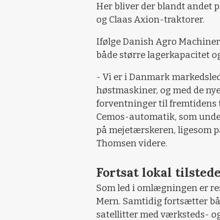
Her bliver der blandt andet 
og Claas Axion-traktorer.
Ifølge Danish Agro Machinery
både større lagerkapacitet og
- Vi er i Danmark markedsle
høstmaskiner, og med de nye
forventninger til fremtidens 
Cemos-automatik, som under
på mejetærskeren, ligesom på
Thomsen videre.
Fortsat lokal tilste
Som led i omlægningen er rese
Mern. Samtidig fortsætter b
satellitter med værksteds- og