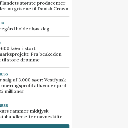
f landets største producenter
er nu grisene til Danish Crown
UR
regård holder høstdag
G
600 køer i stort
marksprojekt: Fra beskeden
t til store drømme
NESS
r salg af 3.000 søer: Vestfynsk
rmeringsprofil afhænder jord
85 millioner
NESS
kurs rammer midtjysk
inhandler efter navneskifte