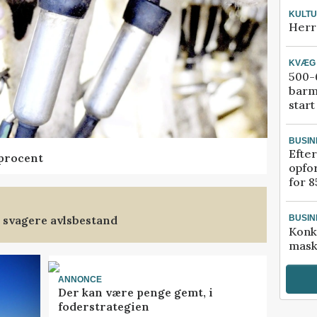
KULT
Herr
KVÆG
500-6
barm
start
BUSIN
Efter
 procent
opfo
for 8
 svagere avlsbestand
BUSIN
Konk
mask
ANNONCE
Der kan være penge gemt, i
foderstrategien