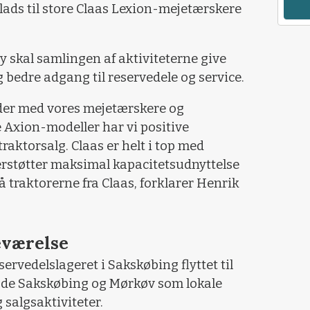
plads til store Claas Lexion-mejetærskere
 skal samlingen af aktiviteterne give
 bedre adgang til reservedele og service.
der med vores mejetærskere og
 Axion-modeller har vi positive
traktorsalg. Claas er helt i top med
støtter maksimal kapacitetsudnyttelse
 traktorerne fra Claas, forklarer Henrik
deværelse
rvedelslageret i Sakskøbing flyttet til
åde Sakskøbing og Mørkøv som lokale
 salgsaktiviteter.