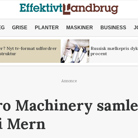
ÆG
GRISE
PLANTER
MASKINER
BUSINESS
J
er? Nyt tv-format udfordrer
Russisk mælkepris dyk
struktur
procent
Annonce
ro Machinery samle
i Mern