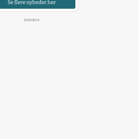
Se flere nyheder her
Annonce