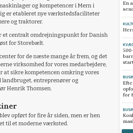
En a
 maskinlager og kompetencer i Mern i
send
g er etableret nye værkstedsfaciliteter
ere og traktorer.
KULT
Her
 et centralt omdrejningspunkt for Danish
øst for Storebælt.
KVÆ
500-
ftcenter for de næste mange år frem, og det
bar
star
erne virksomhed for vores medarbejdere,
for at sikre kompetencen omkring vores
BUSI
l landbruget, entreprenører og
Efte
tør Henrik Thomsen.
opfo
for 
kiner
BUSI
blev opført for fire år siden, men er hen
Kon
mask
t til et moderne værksted.