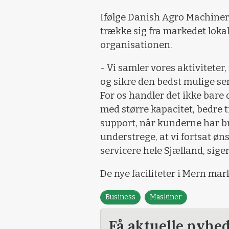
Ifølge Danish Agro Machiner
trække sig fra markedet loka
organisationen.
- Vi samler vores aktiviteter,
og sikre den bedst mulige ser
For os handler det ikke bare
med større kapacitet, bedre 
support, når kunderne har bru
understrege, at vi fortsat øn
servicere hele Sjælland, sig
De nye faciliteter i Mern ma
Business
Maskiner
Få aktuelle nyhe