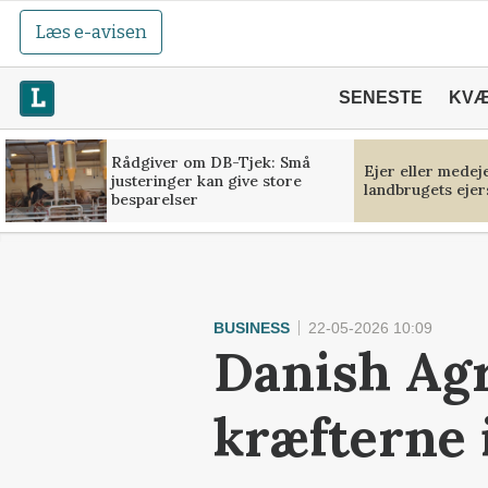
Læs e-avisen
SENESTE
KV
Rådgiver om DB-Tjek: Små
Ejer eller medej
justeringer kan give store
landbrugets ejer
besparelser
BUSINESS
22-05-2026 10:09
Danish Ag
kræfterne 