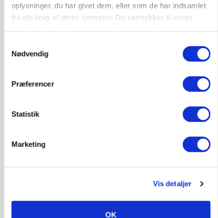
oplysninger, du har givet dem, eller som de har indsamlet
Annonce
fra din brug af deres tjenester. Du samtykker til vores
cookies, hvis du fortsætter med at anvende vores
hjemmeside.
Samtykkevalg
Nødvendig
Præferencer
Statistik
POLITIK
Marketing
»Nu stopper I«: Landbrugsdebattør og
protestgruppe vil demonstrere mod ny
gødskningslov
Vis detaljer
Annonce
POLITIK
OK
Folketinget behandler ny gødskningslov: Sådan