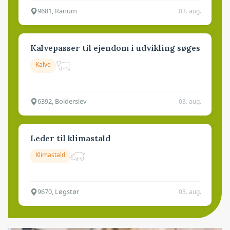
9681, Ranum
03. aug.
Kalvepasser til ejendom i udvikling søges
Kalve
6392, Bolderslev
03. aug.
Leder til klimastald
Klimastald
9670, Løgstør
03. aug.