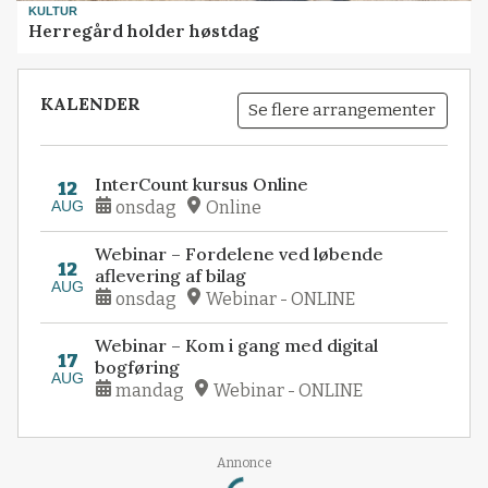
KULTUR
Herregård holder høstdag
KALENDER
Se flere arrangementer
InterCount kursus Online
12
AUG
onsdag
Online
Webinar – Fordelene ved løbende
12
aflevering af bilag
AUG
onsdag
Webinar - ONLINE
Webinar – Kom i gang med digital
17
bogføring
AUG
mandag
Webinar - ONLINE
Loading...
Annonce