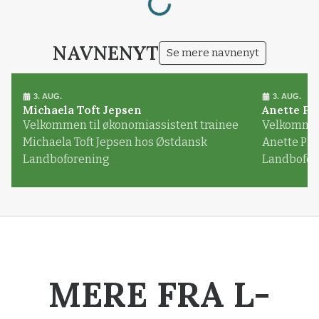
NAVNENYT
Se mere navnenyt
3. AUG.
3. AUG.
Michaela Toft Jepsen
Anette Pl
Velkommen til økonomiassistent trainee
Velkommen 
Michaela Toft Jepsen hos Østdansk
Anette Pl
Landboforening
Landbofor
MERE FRA L-