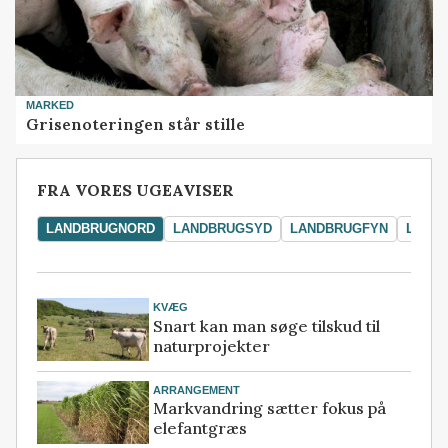
MARKED
Grisenoteringen står stille
FRA VORES UGEAVISER
LANDBRUGNORD
LANDBRUGSYD
LANDBRUGFYN
LAND
KVÆG
Snart kan man søge tilskud til
naturprojekter
ARRANGEMENT
Markvandring sætter fokus på
elefantgræs