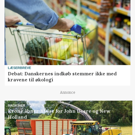
LÆSERBREVE
Debat: Danskernes indkøb stemmer ikke med
kravene til økologi
Annonce
MASKINER
Krone åbner XDisc for John Deere og New
Holland
Annonce