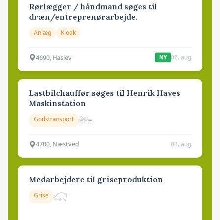
Rørlægger / håndmand søges til
dræn/entreprenørarbejde.
Anlæg
Kloak
4690, Haslev
06. aug.
NY
Lastbilchauffør søges til Henrik Haves
Maskinstation
Godstransport
4700, Næstved
03. aug.
Medarbejdere til griseproduktion
Grise