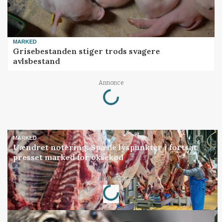
MARKED
Grisebestanden stiger trods svagere
avlsbestand
Loading...
Annonce
MARKED
Uændret notering: Spæde lyspunkter i fortsat
presset marked for oksekød
Loading...
Annonce