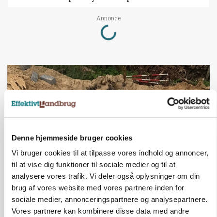
Loading...
Annonce
Denne hjemmeside bruger cookies
Vi bruger cookies til at tilpasse vores indhold og annoncer,
til at vise dig funktioner til sociale medier og til at
analysere vores trafik. Vi deler også oplysninger om din
BUSINESS
brug af vores website med vores partnere inden for
Fra mark til mur: Byggeriet kan åbne nyt
sociale medier, annonceringspartnere og analysepartnere.
marked for biokul
Vores partnere kan kombinere disse data med andre