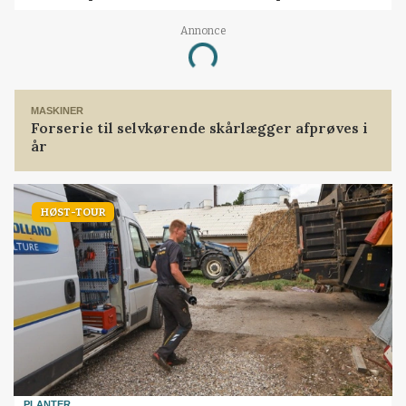
Annonce
Loading...
MASKINER
Forserie til selvkørende skårlægger afprøves i
år
HØST-TOUR
PLANTER