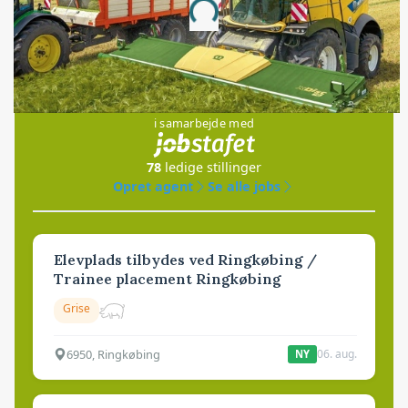
Loading...
Jobs
i samarbejde med
78
ledige stillinger
Opret agent
Se alle jobs
Elevplads tilbydes ved Ringkøbing /
Trainee placement Ringkøbing
Grise
6950, Ringkøbing
06. aug.
NY