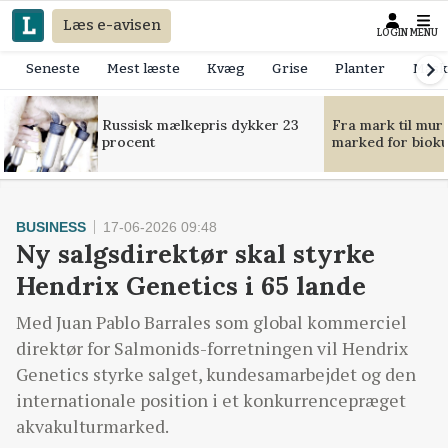
Læs e-avisen
LOGIN
MENU
Seneste
Mest læste
Kvæg
Grise
Planter
Mask
Russisk mælkepris dykker 23
Fra mark til mur
procent
marked for bioku
BUSINESS
17-06-2026 09:48
Ny salgsdirektør skal styrke
Hendrix Genetics i 65 lande
Med Juan Pablo Barrales som global kommerciel
direktør for Salmonids-forretningen vil Hendrix
Genetics styrke salget, kundesamarbejdet og den
internationale position i et konkurrencepræget
akvakulturmarked.