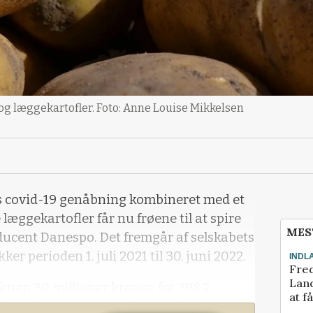
g læggekartofler. Foto: Anne Louise Mikkelsen
ns covid-19 genåbning kombineret med et
æggekartofler får nu frøene til at spire
MES
ducent Danespo. Det fremgår af selskabets
r perioden 1. juli 2021 til 30. juni 2022.
INDL
Fred
Land
ap 30 millioner kroner, fra 398,2
at f
llioner kroner. Imens går man fra et