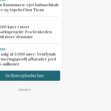
ESS
n Rasmussen-ejet halmselskab
r ny topchef hos Tican
00 køer i stort
arksprojekt: Fra beskeden
 til store drømme
ESS
 salg af 3.000 søer: Vestfynsk
rmeringsprofil afhænder jord
5 millioner
Se flere nyheder her
Annonce