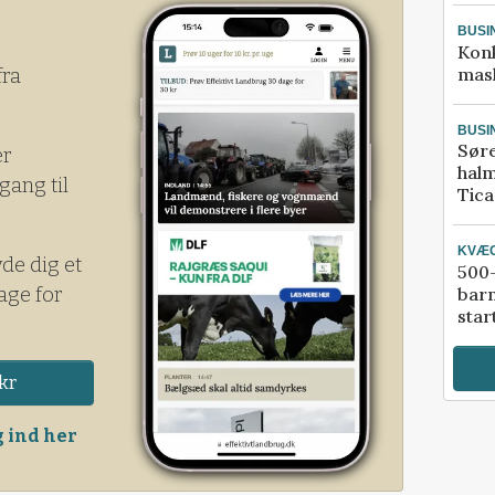
roner til overskud på knap 3,1 millioner
BUSI
Kon
mask
fra
BUSI
Sør
er
halm
gang til
Tic
KVÆ
yde dig et
500-
age for
bar
star
kr
 ind her