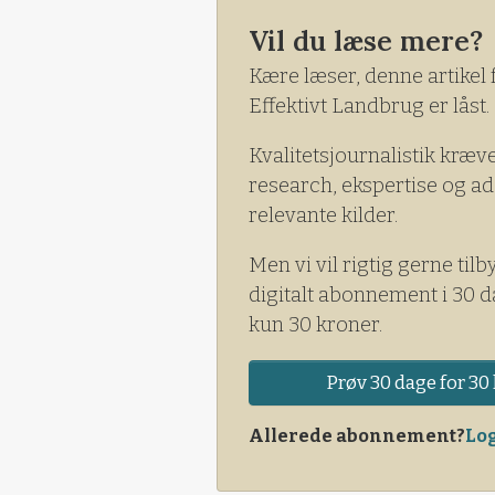
underskud på 6,2 millioner k
Vil du læse mere?
kroner.
Kære læser, denne artikel 
Effektivt Landbrug er låst.
Kvalitetsjournalistik kræv
research, ekspertise og ad
relevante kilder.
Men vi vil rigtig gerne tilb
digitalt abonnement i 30 d
kun 30 kroner.
Prøv 30 dage for 30 
Allerede abonnement?
Log