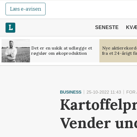
Læs e-avisen
SENESTE
KV
Det er en uskik at udlægge et
Nye aktierekorde
røgslør om økoproduktion
fra et 24-årigt f
BUSINESS
25-10-2022 11:43
FOR
Kartoffelp
Vender und