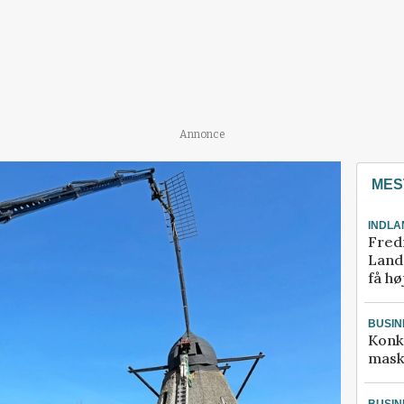
Annonce
MES
INDLA
Fred
Landm
få hø
BUSIN
Konk
mask