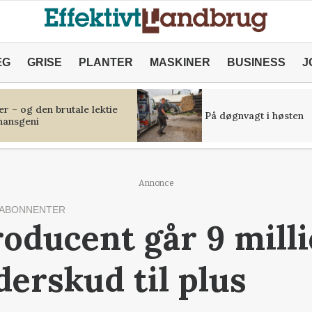
ÆG
GRISE
PLANTER
MASKINER
BUSINESS
J
r – og den brutale lektie
På døgnvagt i høsten
inansgeni
Annonce
 ABONNENTER
roducent går 9 mill
erskud til plus