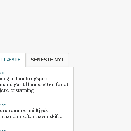
T LÆSTE
SENESTE NYT
ND
ning af landbrugsjord:
and går til landsretten for at
jere erstatning
ESS
urs rammer midtjysk
inhandler efter navneskifte