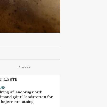
Annonce
T LÆSTE
AND
ning af landbrugsjord:
mand går til landsretten for
å højere erstatning