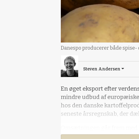
Danespo producerer både spise- o
Steven Andersen
En øget eksport efter verde
mindre udbud af europæiske l
hos den danske kartoffelpro
seneste årsregnskab, der dække
Omsætningen går frem med kn
millioner kroner til 427,9 mi