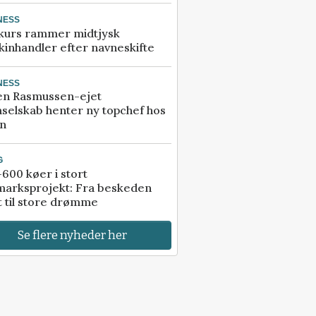
NESS
kurs rammer midtjysk
inhandler efter navneskifte
NESS
en Rasmussen-ejet
selskab henter ny topchef hos
an
G
600 køer i stort
marksprojekt: Fra beskeden
t til store drømme
Se flere nyheder her