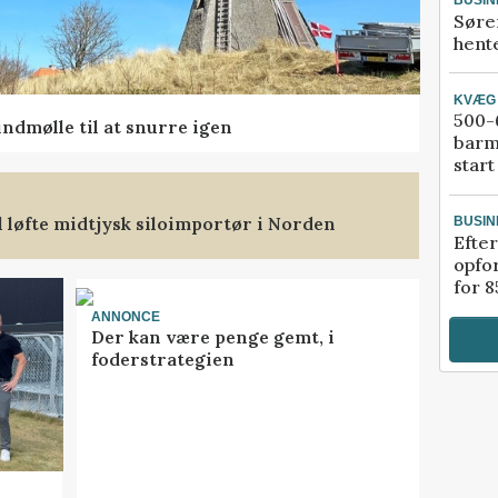
BUSIN
Søre
hente
KVÆG
500-6
ndmølle til at snurre igen
barm
start
l løfte midtjysk siloimportør i Norden
BUSIN
Efter
opfo
for 8
ANNONCE
Der kan være penge gemt, i
foderstrategien