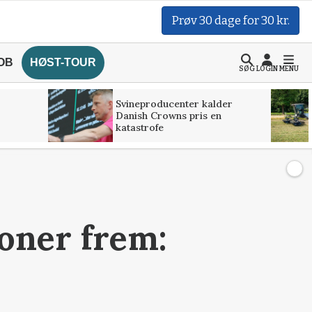
Prøv 30 dage for 30 kr.
OB
HØST-TOUR
SØG
LOGIN
MENU
Svineproducenter kalder
Danish Crowns pris en
katastrofe
ioner frem: