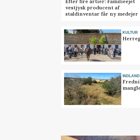
Efter fire årtier: Familieejet
vestjysk producent af
staldinventar får ny medejer
KULTUR
Herreg
INDLAND
Fredni
mangle