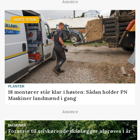
Annonce
HØST-TOUR
PLANTER
18 montører står klar i høsten: Sådan holder PN
Maskiner landmænd i gang
Annonce
MASKINER
Forserie til selvkørende skårlægger afprøves i år