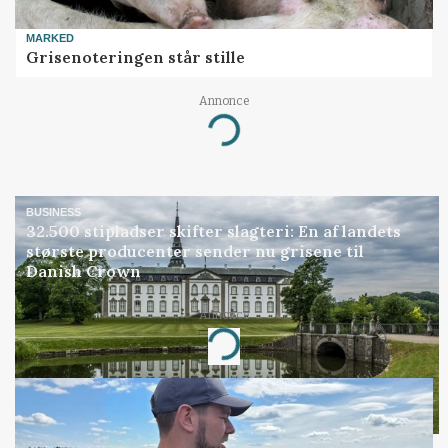
MARKED
Grisenoteringen står stille
Annonce
Loading...
BUSINESS
32.500 stipladser skifter slagteri: En af landets
største producenter sender nu grisene til
Danish Crown
Annonce
Loading...