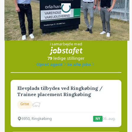
Loading...
Jobs
i samarbejde med
79
ledige stillinger
Opret agent
Se alle jobs
Elevplads tilbydes ved Ringkøbing /
Trainee placement Ringkøbing
Grise
6950, Ringkøbing
06. aug.
NY