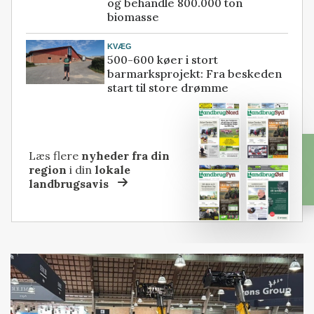
og behandle 800.000 ton
biomasse
KVÆG
500-600 køer i stort
barmarksprojekt: Fra beskeden
start til store drømme
Læs flere
nyheder fra din
region
i din
lokale
landbrugsavis