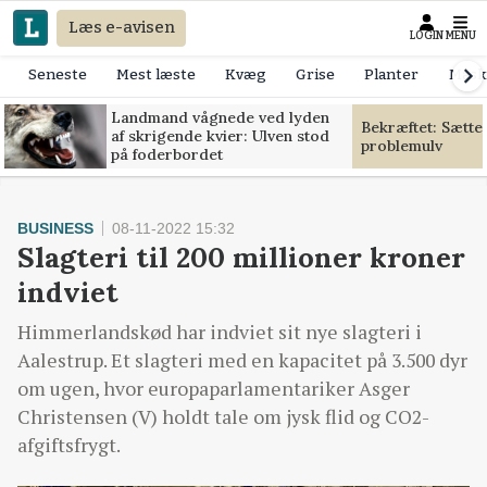
Læs e-avisen
LOGIN
MENU
Seneste
Mest læste
Kvæg
Grise
Planter
Mask
Landmand vågnede ved lyden
Bekræftet: Sætte
af skrigende kvier: Ulven stod
problemulv
på foderbordet
BUSINESS
08-11-2022 15:32
Slagteri til 200 millioner kroner
indviet
Himmerlandskød har indviet sit nye slagteri i
Aalestrup. Et slagteri med en kapacitet på 3.500 dyr
om ugen, hvor europaparlamentariker Asger
Christensen (V) holdt tale om jysk flid og CO2-
afgiftsfrygt.