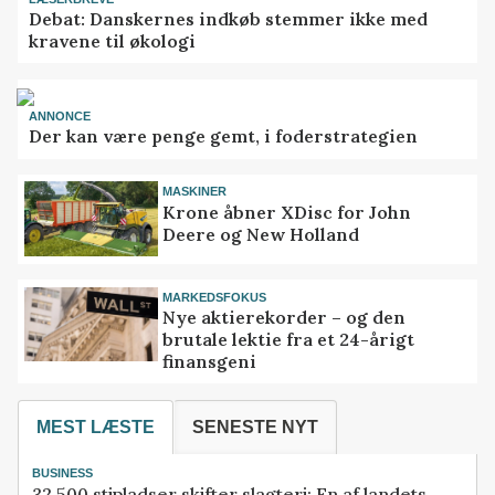
Debat: Danskernes indkøb stemmer ikke med
kravene til økologi
ANNONCE
Der kan være penge gemt, i foderstrategien
MASKINER
Krone åbner XDisc for John
Deere og New Holland
MARKEDSFOKUS
Nye aktierekorder – og den
brutale lektie fra et 24-årigt
finansgeni
MEST LÆSTE
SENESTE NYT
BUSINESS
32.500 stipladser skifter slagteri: En af landets