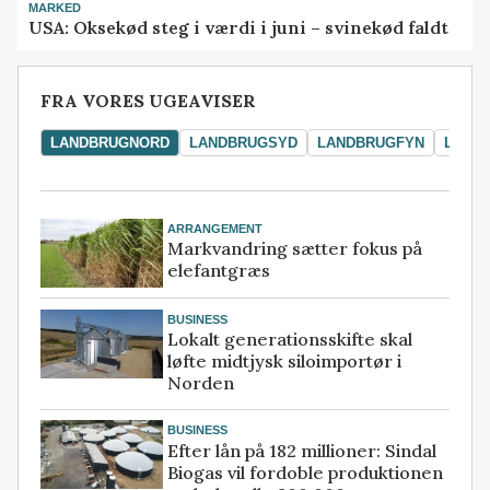
MARKED
USA: Oksekød steg i værdi i juni – svinekød faldt
FRA VORES UGEAVISER
LANDBRUGNORD
LANDBRUGSYD
LANDBRUGFYN
LAND
ARRANGEMENT
Markvandring sætter fokus på
elefantgræs
BUSINESS
Lokalt generationsskifte skal
løfte midtjysk siloimportør i
Norden
BUSINESS
Efter lån på 182 millioner: Sindal
Biogas vil fordoble produktionen