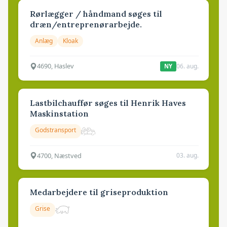
Rørlægger / håndmand søges til
dræn/entreprenørarbejde.
Anlæg
Kloak
4690, Haslev
06. aug.
NY
Lastbilchauffør søges til Henrik Haves
Maskinstation
Godstransport
4700, Næstved
03. aug.
Medarbejdere til griseproduktion
Grise