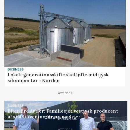
BUSINESS
Lokalt generationsskifte skal løfte midtjysk
siloimportør i Norden
Annonce
BUSINESS
Efter fire årtier: Familieejet vestjysk producent
af staldinventar får ny medejer
Annonce