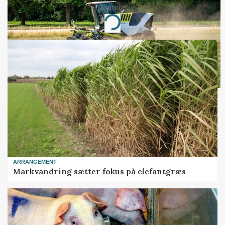
Annonce
Loading...
ARRANGEMENT
Markvandring sætter fokus på elefantgræs