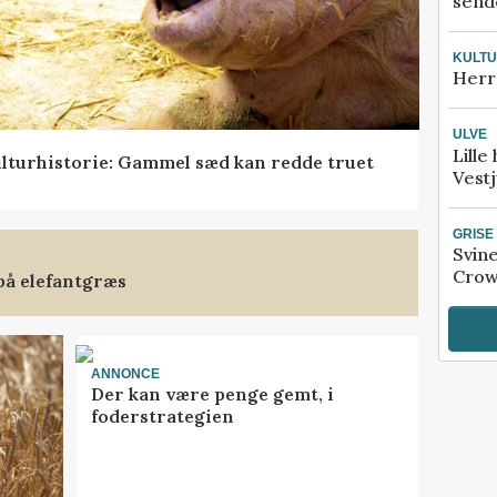
sende
KULT
Herr
ULVE
Lille
lturhistorie: Gammel sæd kan redde truet
Vestj
GRISE
Svin
Crow
på elefantgræs
ANNONCE
Der kan være penge gemt, i
foderstrategien