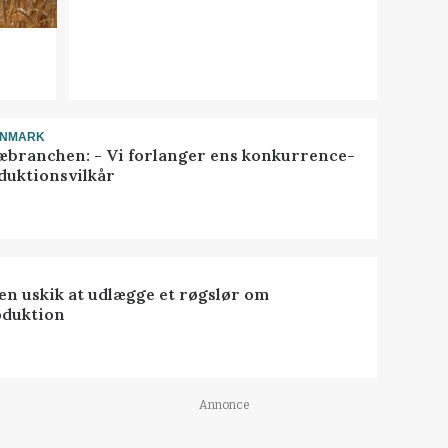
ANMARK
æbranchen: - Vi forlanger ens konkurrence-
duktionsvilkår
 en uskik at udlægge et røgslør om
oduktion
Annonce