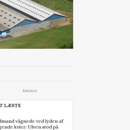
Annonce
T LÆSTE
dmand vågnede ved lyden af
gende kvier: Ulven stod på