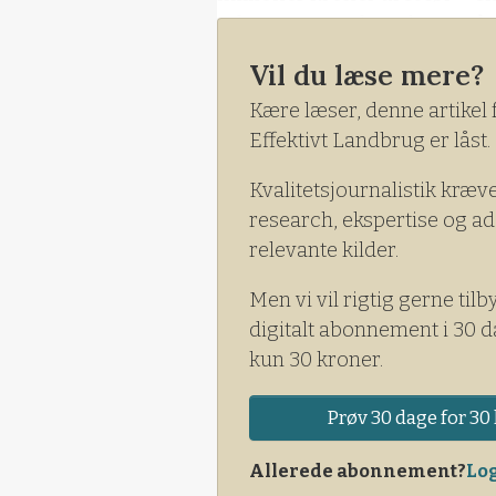
tale om et resultat, der er på
fremsatte forventninger på 2
Vil du læse mere?
Kære læser, denne artikel 
Effektivt Landbrug er låst.
Kvalitetsjournalistik kræv
research, ekspertise og ad
relevante kilder.
Men vi vil rigtig gerne tilb
digitalt abonnement i 30 d
kun 30 kroner.
Prøv 30 dage for 30 
Allerede abonnement?
Log