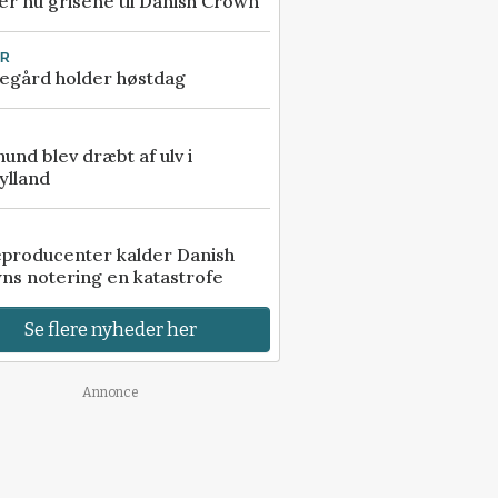
r nu grisene til Danish Crown
UR
egård holder høstdag
 hund blev dræbt af ulv i
ylland
eproducenter kalder Danish
ns notering en katastrofe
Se flere nyheder her
Annonce