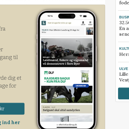
fod
 et højere niveau end de tidligere
1 millioner kroner.
BUSI
32.5
En a
fra
send
er
KULT
Her
gang til
ULVE
Lill
yde dig et
Vest
age for
kr
 ind her