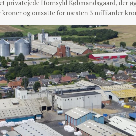
det privatejede Hornsyld Købmandsgaard, der øg
 kroner og omsatte for næsten 3 milliarder kro