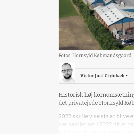
Fotos: Hornsyld Købmandsgaard
Victor Juul Grønbæk
Historisk høj kornomsætning
det privatejede Hornsyld K
2022 skulle vise sig at blive
der samlet set i 2022 fik et 
millioner kroner året før – e