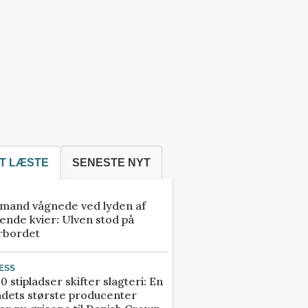
T LÆSTE
SENESTE NYT
mand vågnede ved lyden af
ende kvier: Ulven stod på
rbordet
ESS
0 stipladser skifter slagteri: En
ndets største producenter