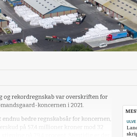
 og rekordregnskab var overskriften for
øbmandsgaard-koncernen i 2021.
MES
 et endnu bedre regnskabsår for koncernen,
ULVE
overskud på 57,4 millioner kroner mod 32
Lan
skri
n stigning på 79,4 procent. Samtidig er der