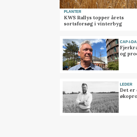
PLANTER
KWS Rallys topper årets
sortsforsøg i vinterbyg
CAP-I-D
Fjerkr
og pro
LEDER
Det er
økopr