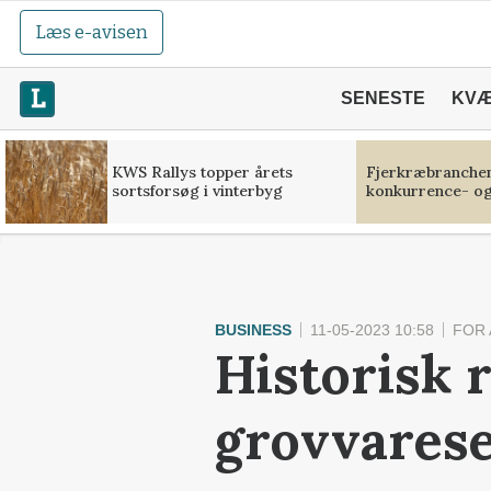
Læs e-avisen
SENESTE
KV
KWS Rallys topper årets
Fjerkræbranchen:
sortsforsøg i vinterbyg
konkurrence- og
BUSINESS
11-05-2023 10:58
FOR
Historisk 
grovvarese