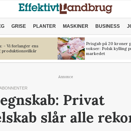
ÆG
GRISE
PLANTER
MASKINER
BUSINESS
J
Prisgab på 20 kroner p
 - Vi forlanger ens
vokser: Polsk kylling 
 produktionsvilkår
markedet
Annonce
 ABONNENTER
regnskab: Privat
lskab slår alle reko