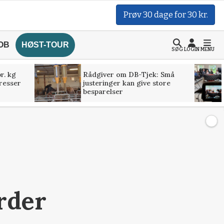
Prøv 30 dage for 30 kr.
OB
HØST-TOUR
SØG
LOGIN
MENU
r. kg
Rådgiver om DB-Tjek: Små
presser
justeringer kan give store
besparelser
rder