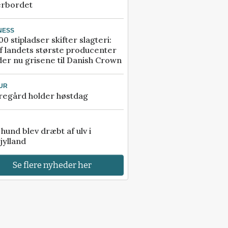
erbordet
NESS
00 stipladser skifter slagteri:
f landets største producenter
er nu grisene til Danish Crown
UR
regård holder høstdag
e hund blev dræbt af ulv i
jylland
Se flere nyheder her