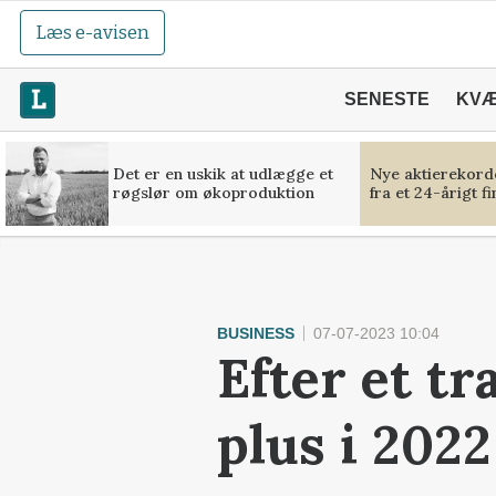
Læs e-avisen
SENESTE
KV
Det er en uskik at udlægge et
Nye aktierekorde
røgslør om økoproduktion
fra et 24-årigt f
BUSINESS
07-07-2023 10:04
Efter et tr
plus i 2022