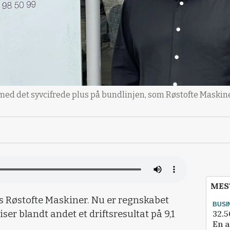
 med det syvcifrede plus på bundlinjen, som Røstofte Maskin
MES
os Røstofte Maskiner. Nu er regnskabet
BUSI
32.5
viser blandt andet et driftsresultat på 9,1
En a