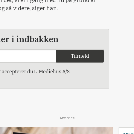
 det, vi er i gang med nu på grund af
og så videre, siger han.
der i indbakken
Tilmeld
t accepterer du L-Mediehus A/S
Annonce