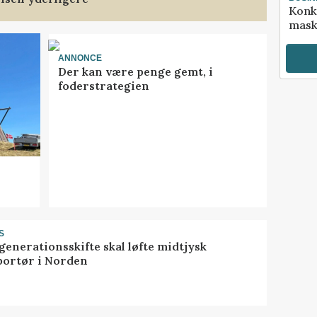
Konk
mask
ANNONCE
Der kan være penge gemt, i
foderstrategien
S
generationsskifte skal løfte midtjysk
portør i Norden