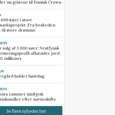
er nu grisene til Danish Crown
G
600 køer i stort
marksprojekt: Fra beskeden
t til store drømme
NESS
r salg af 3.000 søer: Vestfynsk
rmeringsprofil afhænder jord
85 millioner
UR
regård holder høstdag
NESS
kurs rammer midtjysk
inhandler efter navneskifte
Se flere nyheder her