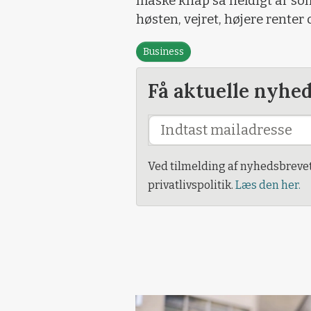
måske knap så heldigt år som
høsten, vejret, højere renter 
Business
Få aktuelle nyhe
Ved tilmelding af nyhedsbreve
privatlivspolitik.
Læs den her.