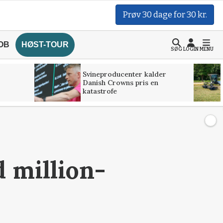
Prøv 30 dage for 30 kr.
OB
HØST-TOUR
SØG
LOGIN
MENU
Svineproducenter kalder
Danish Crowns pris en
katastrofe
d million-