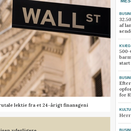
MES
BUSIN
32.50
af la
sende
KVÆG
500-6
barm
start
BUSIN
Efter
opfo
for 8
tale lektie fra et 24-årigt finansgeni
KULT
Herr
isen yderligere
BUSIN