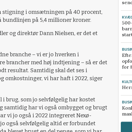
send
n stigning i omsætningen på 40 procent,
KVÆ
 på bundlinjen på 5,4 millioner kroner.
500-
bar
r og direktør Dann Nielsen, er det et
star
BUSI
dne branche – vi er jo hverken i
Efte
opfo
e brancher med høj indtjening – så er det
for 
dt resultat. Samtidig skal det ses i
og omkostninger, vi har haft i 2022, siger
KULT
Her
l i brug, som jo selvfølgelig har kostet
BUSI
og samtidig har vi også ombygget og brugt
Kon
mask
r vi jo også i 2022 integreret Nexø-
 jo også selvfølgelig altid er forbundet
da blevet brugt en del penge, som vi har