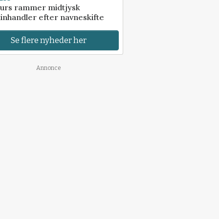
urs rammer midtjysk
inhandler efter navneskifte
Se flere nyheder her
Annonce