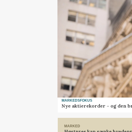
MARKEDSFOKUS
Nye aktierekorder – og den bru
MARKED
Høstpres kan sænke hvedepr