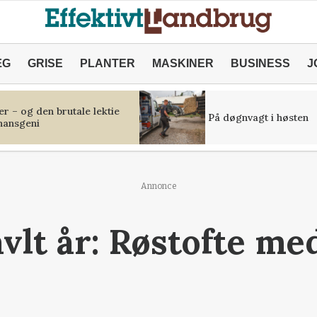
ÆG
GRISE
PLANTER
MASKINER
BUSINESS
J
r – og den brutale lektie
På døgnvagt i høsten
inansgeni
Annonce
avlt år: Røstofte me