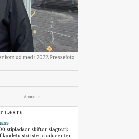
er kom ud med i 2022. Pressefoto
Annonce
T LÆSTE
NESS
00 stipladser skifter slagteri:
f landets største producenter