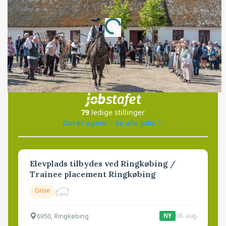
Annonce
Loading...
Jobs
i samarbejde med
79
ledige stillinger
Opret agent
Se alle jobs
Elevplads tilbydes ved Ringkøbing /
Trainee placement Ringkøbing
Grise
6950, Ringkøbing
06. aug.
NY