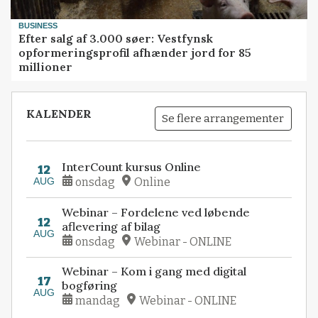
BUSINESS
Efter salg af 3.000 søer: Vestfynsk
opformeringsprofil afhænder jord for 85
millioner
KALENDER
Se flere arrangementer
InterCount kursus Online
12
AUG
onsdag
Online
Webinar – Fordelene ved løbende
12
aflevering af bilag
AUG
onsdag
Webinar - ONLINE
Webinar – Kom i gang med digital
17
bogføring
AUG
mandag
Webinar - ONLINE