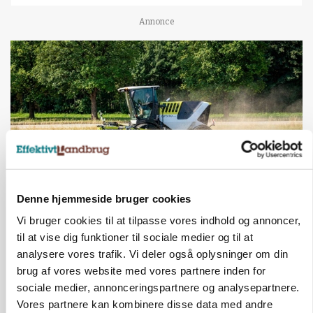
Annonce
Denne hjemmeside bruger cookies
MASKINER
Vi bruger cookies til at tilpasse vores indhold og annoncer,
Forserie til selvkørende skårlægger afprøves i år
til at vise dig funktioner til sociale medier og til at
analysere vores trafik. Vi deler også oplysninger om din
Annonce
brug af vores website med vores partnere inden for
ARRANGEMENT
sociale medier, annonceringspartnere og analysepartnere.
Markvandring sætter fokus på elefantgræs
Vores partnere kan kombinere disse data med andre