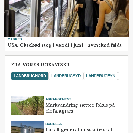
MARKED
USA: Oksekød steg i værdi i juni – svinekød faldt
FRA VORES UGEAVISER
LANDBRUGNORD
LANDBRUGSYD
LANDBRUGFYN
LAND
ARRANGEMENT
Markvandring sætter fokus på
elefantgræs
BUSINESS
Lokalt generationsskifte skal