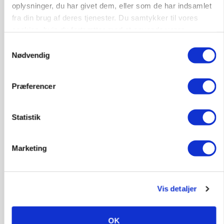
Loading...
oplysninger, du har givet dem, eller som de har indsamlet
Annonce
fra din brug af deres tjenester. Du samtykker til vores
cookies, hvis du fortsætter med at anvende vores
hjemmeside.
Samtykkevalg
Nødvendig
Præferencer
Statistik
Marketing
GRISE
Danish Crown slår igen i noteringsstrid: Tysk
gab er 3 kroner – ikke 4,30
Vis detaljer
OK