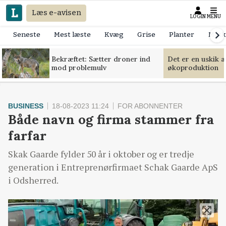
Læs e-avisen
LOGIN
MENU
Seneste
Mest læste
Kvæg
Grise
Planter
Mask
Bekræftet: Sætter droner ind
Det er en uskik 
mod problemulv
økoproduktion
BUSINESS
18-08-2023 11:24
FOR ABONNENTER
Både navn og firma stammer fra
farfar
Skak Gaarde fylder 50 år i oktober og er tredje
generation i Entreprenørfirmaet Schak Gaarde ApS
i Odsherred.