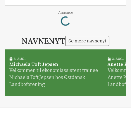
Loading...
Annonce
NAVNENYT
Se mere navnenyt
3. AUG.
3. AUG.
Michaela Toft Jepsen
Anette Pl
Velkommen til økonomiassistent trainee
Velkommen 
Michaela Toft Jepsen hos Østdansk
Anette Pl
Landboforening
Landbofor