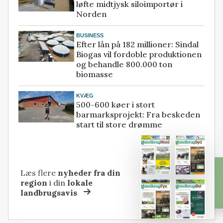
løfte midtjysk siloimportør i
Norden
BUSINESS
Efter lån på 182 millioner: Sindal
Biogas vil fordoble produktionen
og behandle 800.000 ton
biomasse
KVÆG
500-600 køer i stort
barmarksprojekt: Fra beskeden
start til store drømme
Læs flere
nyheder fra din
region
i din
lokale
landbrugsavis