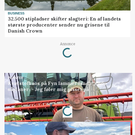
BUSINESS
32.500 stipladser skifter slagteri: En af landets
største producenter sender nu grisene til
Danish Crown
Loading...
Annonce
PLANTER
Kvælstofkaos på Fyn lammer landmænds
såplaner: - Jeg føler mig pisset på
Loading...
Annonce