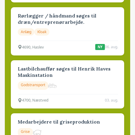
Rørlægger / håndmand søges til
dræn/entreprenørarbejde.
Anlæg
Kloak
4690, Haslev
06. aug.
NY
Lastbilchauffør søges til Henrik Haves
Maskinstation
Godstransport
4700, Næstved
03. aug.
Medarbejdere til griseproduktion
Grise