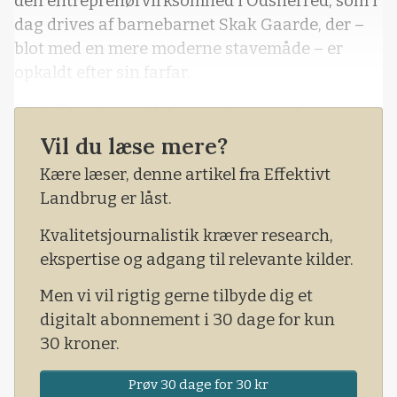
den entreprenørvirksomhed i Odsherred, som i
dag drives af barnebarnet Skak Gaarde, der –
blot med en mere moderne stavemåde – er
opkaldt efter sin farfar.
Skak Gaarde er således tredje generation i
Entreprenørfirmaet Schak Gaarde ApS, der for
Vil du læse mere?
nyligt havde åbent hus for at markere Skak
Kære læser, denne artikel fra Effektivt
Gaardes 50-års fødselsdag.
Landbrug er låst.
Kvalitetsjournalistik kræver research,
ekspertise og adgang til relevante kilder.
Men vi vil rigtig gerne tilbyde dig et
digitalt abonnement i 30 dage for kun
30 kroner.
Prøv 30 dage for 30 kr